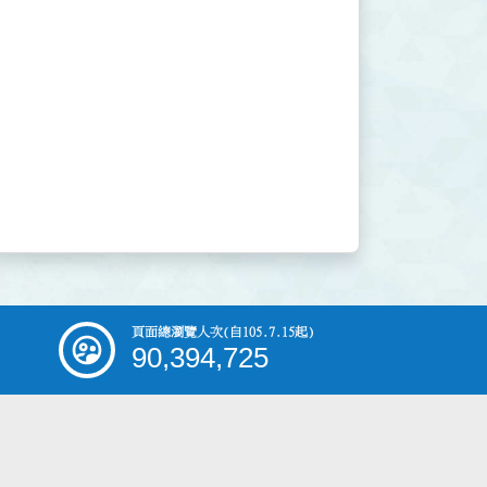
頁面總瀏覽人次
(自105.7.15起)
90,394,725