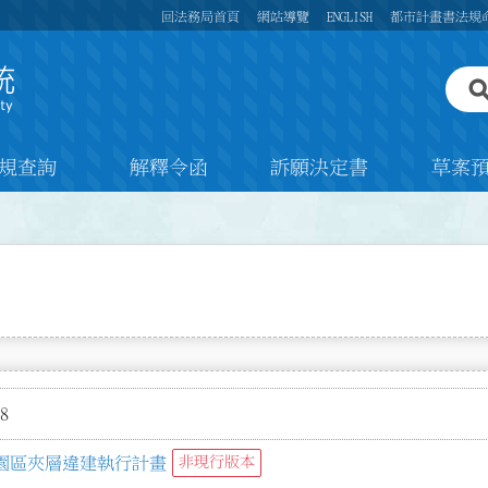
回法務局首頁
網站導覽
ENGLISH
都市計畫書法規
規查詢
解釋令函
訴願決定書
草案
8
園區夾層違建執行計畫
非現行版本