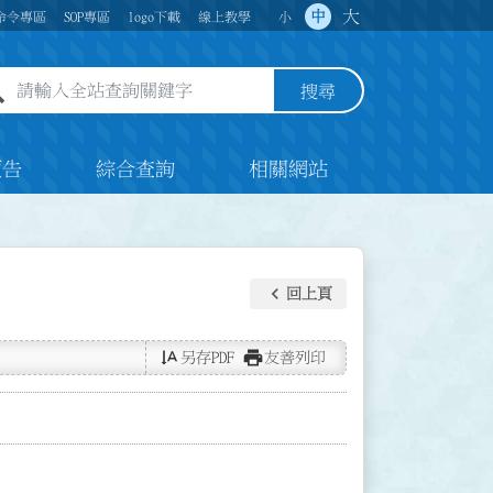
大
中
命令專區
SOP專區
logo下載
線上教學
小
全站查詢關鍵字欄位
搜尋
預告
綜合查詢
相關網站
keyboard_arrow_left
回上頁
text_rotate_vertical
print
另存PDF
友善列印