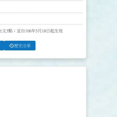
全文3點；並自106年5月18日起生效
history
歷史沿革