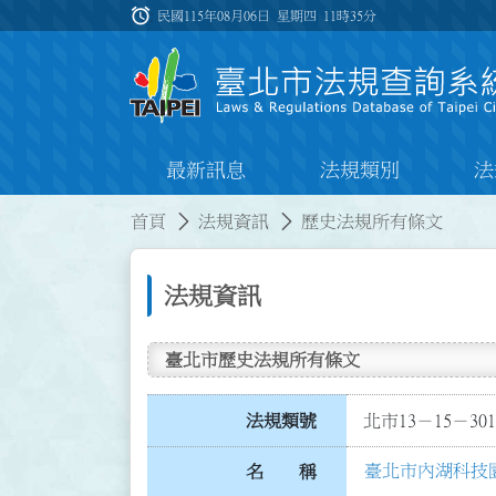
跳到主要內容
alarm
:::
民國115年08月06日 星期四
11時35分
最新訊息
法規類別
法
:::
:::
首頁
法規資訊
歷史法規所有條文
法規資訊
臺北市歷史法規所有條文
法規類號
北市13－15－301
臺北市內湖科技
名 稱