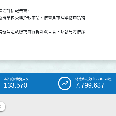
無虞之評估報告書。

照協審單位受理掛號申請，依臺北市建築物申請補



成補辦建造執照或自行拆除改善者，都發局將依序

本月頁面瀏覽人次
總造訪人次
(自93.07.26起)
133,570
7,799,687
策