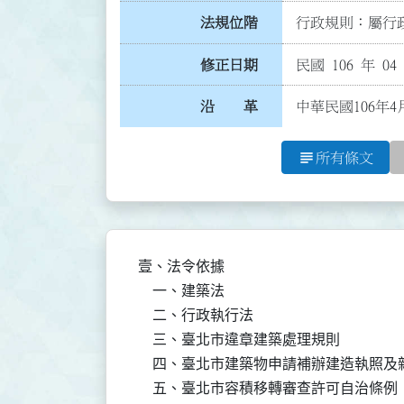
法規位階
行政規則：屬行政
修正日期
民國 106 年 04
沿 革
中華民國106年4
subject
所有條文
壹、法令依據

    一、建築法

    二、行政執行法

    三、臺北市違章建築處理規則

    四、臺北市建築物申請補辦建造執照及
    五、臺北市容積移轉審查許可自治條例
