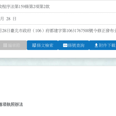
程序法第159條第2項第2款
 月 28 日
月28日臺北市政府（106）府都建字第10631767500號令修正發布
apps
tune
pin
file_download
編章節
條文檢索
條號查詢
附件下載
雜項執照辦法
