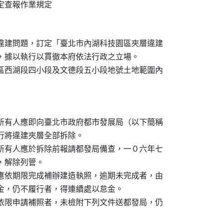
認定查報作業規定
層違建問題，訂定「臺北市內湖科技園區夾層違建

），據以執行以貫徹本府依法行政之立場。

湖區西湖段四小段及文德段五小段地號土地範圍內

建所有人應即向臺北市政府都市發展局（以下簡稱

或自行將違建夾層全部拆除。

建所有人應於拆除前報請都發局備查，一０六年七

者，解除列管。

，應依期限完成補辦建造執照，逾期未完成者，由

以怠金，仍不履行者，得連續處以怠金。

並依限申請補照者，未檢附下列文件送都發局，仍
