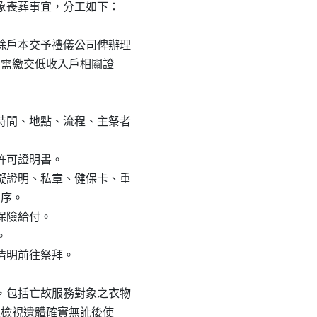
喪葬事宜，分工如下：

日將除戶本交予禮儀公司俾辦理

身份，另需繳交低收入戶相關證

奠祭時間、地點、流程、主祭者

葬許可證明書。

心障礙證明、私章、健保卡、重

程序。

保險給付。



年清明前往祭拜。

物品，包括亡故服務對象之衣物

年月日並檢視遺體確實無訛後使
