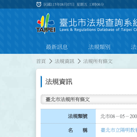
跳到主要內容
alarm
:::
民國115年08月07日 星期五
13時06分
最新訊息
法規類別
法
:::
:::
首頁
法規資訊
法規所有條文
法規資訊
臺北市法規所有條文
法規類號
北市08－05－200
臺北市立陽明教
名 稱