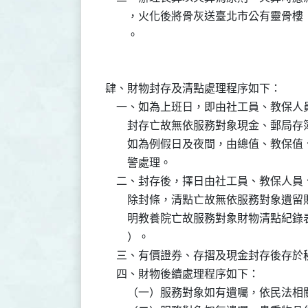
        ，火化後將骨灰送臺北市公有靈
肆、財物封存及清點處理程序如下：

    一、如為上班日，即由社工員、教保
        封存亡故無依服務對象現金、郵
        如為例假日及夜間，由總值、教
        警處理。

    二、封存後，擇日由社工員、教保人
        除封條，清點亡故無依服務對象
        明教養院亡故服務對象財物清點
        ）。

    三、有價證券、存摺及現金封存後存於
    四、財物後續處理程序如下：

        （一）服務對象如有遺囑，依民法