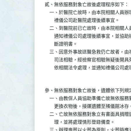
貳、無依服務對象亡故後處理程序如下：

    一、於醫院亡故時，由本院相關人員
        禮儀公司赴醫院處理後續事宜。

    二、到醫院前已亡故時，由本院相關
        通知禮儀公司處理後續事宜，並
        斷證明書。

    三、因意外事故送醫急救仍亡故者，
        司法相驗，經檢察官相驗無疑後
參、無依服務對象亡故後，遺體依下列規定
    一、由教保人員協助準備亡故無依服
        更換衣物後，接運遺體至殯儀館冰存。
    二、亡故無依服務對象立有書面具捐
        理，並將處理情形登錄備查。

    三、辦理喪葬以火葬為原則，火葬時