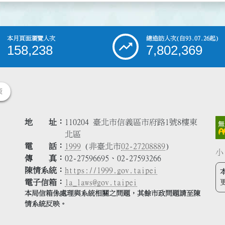
本月頁面瀏覽人次
總造訪人次
(自93.07.26起)
158,238
7,802,369
策
地 址
110204 臺北市信義區市府路1號8樓東
北區
電 話
1999
(非臺北市
02-27208889
)
小
傳 真
02-27596695、02-27593266
陳情系統
https://1999.gov.taipei
電子信箱
la_laws@gov.taipei
本局信箱係處理與系統相關之問題，其餘市政問題請至陳
情系統反映。