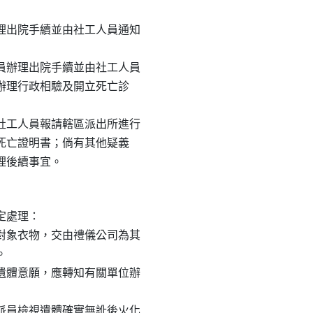
辦理出院手續並由社工人員通知

人員辦理出院手續並由社工人員

協助辦理行政相驗及開立死亡診

由社工人員報請轄區派出所進行

開具死亡證明書；倘有其他疑義

處理：

務對象衣物，交由禮儀公司為其



贈遺體意願，應轉知有關單位辦

應派員檢視遺體確實無訛後火化
