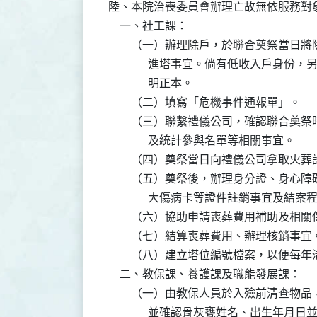
陸、本院治喪委員會辦理亡故無依服務對象
    一、社工課：

        （一）辦理除戶，於聯合奠祭當
              進塔事宜。倘有低收入戶
              明正本。

        （二）填寫「危機事件通報單」。

        （三）聯繫禮儀公司，確認聯合
              及統計參與名單等相關事宜。

        （四）奠祭當日向禮儀公司拿取火
        （五）奠祭後，辦理身分證、身
              大傷病卡等證件註銷事宜及結案
        （六）協助申請喪葬費用補助及相關
        （七）結算喪葬費用、辦理核銷事宜。
        （八）建立塔位編號檔案，以便每
    二、教保課、養護課及職能發展課：

        （一）由教保人員於入殮前清查
              並確認骨灰甕姓名、出生