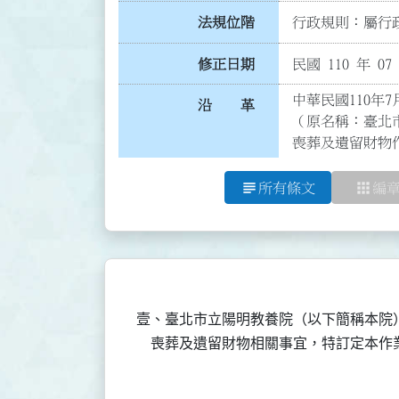
法規位階
行政規則：屬行政
修正日期
民國 110 年 07
中華民國110年7
沿 革
（原名稱：臺北
喪葬及遺留財物
subject
apps
所有條文
編
壹、臺北市立陽明教養院（以下簡稱本院）