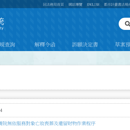
回法務局首頁
網站導覽
ENGLISH
都市計畫書法規
規查詢
解釋令函
訴願決定書
草案
4
養院無依服務對象亡故喪葬及遺留財物作業程序