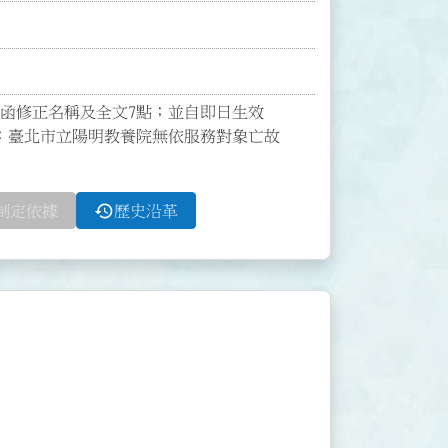
3號函修正名稱及全文7點；並自即日生效

：臺北市立陽明教養院無依服務對象亡故
history
制定依據
歷史沿革