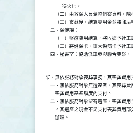
              得火化。

        （二）由教保人員彙整個案資料
        （三）喪葬後，結算零用金並將郵
    三、保健課：

        （一）醫療費用結算，將收據予社
        （二）將健保卡、重大傷病卡予社
柒、無依服務對象喪葬事務，其喪葬費用支
    一、無依服務對象無遺產者，其喪葬
        喪葬費用基準額度內支付。

    二、無依服務對象留有遺產，喪葬費
        。其遺產之現金不足支付喪葬費