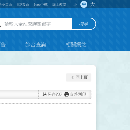
大
中
命令專區
SOP專區
logo下載
線上教學
小
全站查詢關鍵字欄位
搜尋
預告
綜合查詢
相關網站
keyboard_arrow_left
回上頁
text_rotate_vertical
print
另存PDF
友善列印