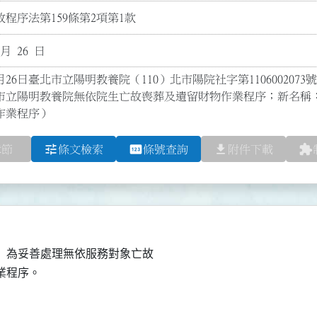
程序法第159條第2項第1款
 月 26 日
月26日臺北市立陽明教養院（110）北市陽院社字第110600207
市立陽明教養院無依院生亡故喪葬及遺留財物作業程序；新名稱
作業程序）
tune
pin
file_download
extension
章節
條文檢索
條號查詢
附件下載
為妥善處理無依服務對象亡故
