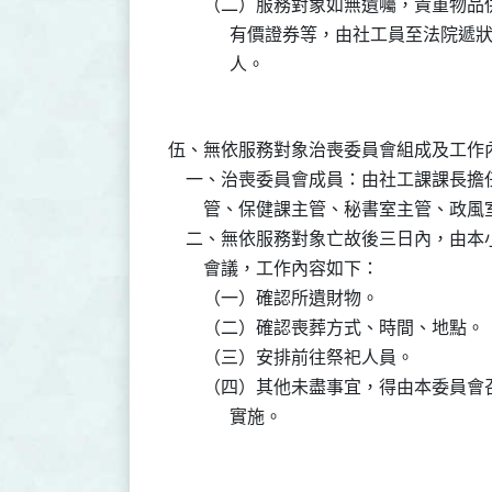
        （二）服務對象如無遺囑，貴重
              有價證券等，由社工員至
伍、無依服務對象治喪委員會組成及工作內
    一、治喪委員會成員：由社工課課長
        管、保健課主管、秘書室主管、政
    二、無依服務對象亡故後三日內，由
        會議，工作內容如下：

        （一）確認所遺財物。

        （二）確認喪葬方式、時間、地點。

        （三）安排前往祭祀人員。

        （四）其他未盡事宜，得由本委