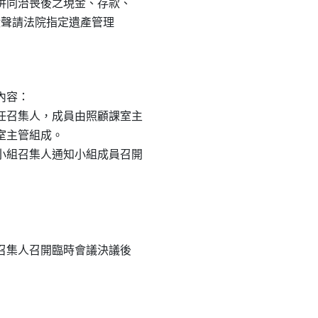
物品併同治喪後之現金、存款、

法院遞狀聲請法院指定遺產管理

容：

擔任召集人，成員由照顧課室主

風室主管組成。

本小組召集人通知小組成員召開

員會召集人召開臨時會議決議後
