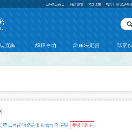
回法務局首頁
網站導覽
ENGLISH
都市計畫書法規
規查詢
解釋令函
訴願決定書
草案
9
局第二美術館諮詢委員會作業要點
非現行版本