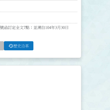
00號函訂定全文7點；並溯自104年3月30日
history
歷史沿革