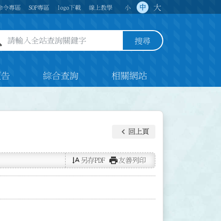
大
中
命令專區
SOP專區
logo下載
線上教學
小
全站查詢關鍵字欄位
搜尋
預告
綜合查詢
相關網站
keyboard_arrow_left
回上頁
text_rotate_vertical
print
另存PDF
友善列印