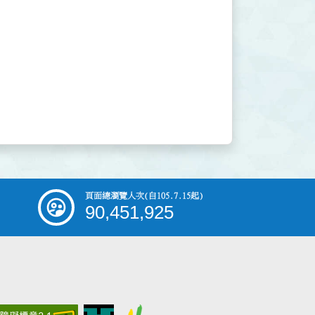
頁面總瀏覽人次
(自105.7.15起)
90,451,925