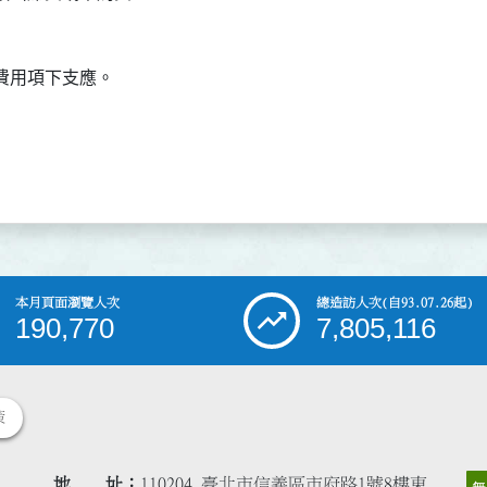
本月頁面瀏覽人次
總造訪人次
(自93.07.26起)
190,770
7,805,116
策
地 址
110204 臺北市信義區市府路1號8樓東