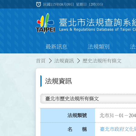
跳到主要內容
alarm
:::
民國115年08月09日 星期日
12時33分
最新訊息
法規類別
法
:::
:::
首頁
法規資訊
歷史法規所有條文
法規資訊
臺北市歷史法規所有條文
法規類號
北市31－01－204
臺北市政府文化
名 稱