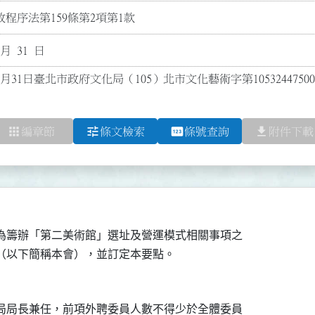
程序法第159條第2項第1款
 月 31 日
0月31日臺北市政府文化局（105）北市文化藝術字第105324475
apps
tune
pin
file_download
編章節
條文檢索
條號查詢
附件下載
為籌辦「第二美術館」選址及營運模式相關事項之

局局長兼任，前項外聘委員人數不得少於全體委員
