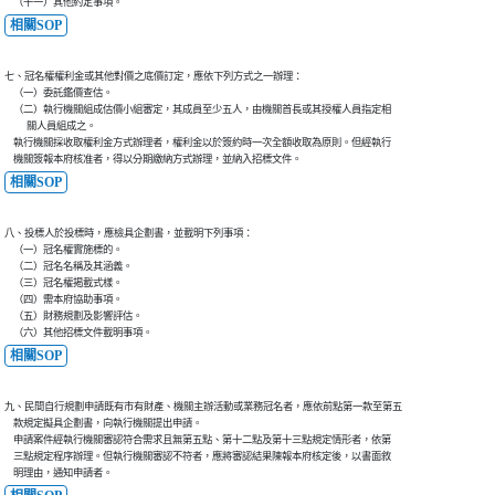
    （十一）其他約定事項。
相關SOP
七、冠名權權利金或其他對價之底價訂定，應依下列方式之一辦理：

    （一）委託鑑價查估。

    （二）執行機關組成估價小組審定，其成員至少五人，由機關首長或其授權人員指定相

          關人員組成之。

    執行機關採收取權利金方式辦理者，權利金以於簽約時一次全額收取為原則。但經執行

    機關簽報本府核准者，得以分期繳納方式辦理，並納入招標文件。
相關SOP
八、投標人於投標時，應檢具企劃書，並載明下列事項：

    （一）冠名權實施標的。

    （二）冠名名稱及其涵義。

    （三）冠名權揭載式樣。

    （四）需本府協助事項。

    （五）財務規劃及影響評估。

    （六）其他招標文件載明事項。
相關SOP
九、民間自行規劃申請既有市有財產、機關主辦活動或業務冠名者，應依前點第一款至第五

    款規定擬具企劃書，向執行機關提出申請。

    申請案件經執行機關審認符合需求且無第五點、第十二點及第十三點規定情形者，依第

    三點規定程序辦理。但執行機關審認不符者，應將審認結果陳報本府核定後，以書面敘

    明理由，通知申請者。