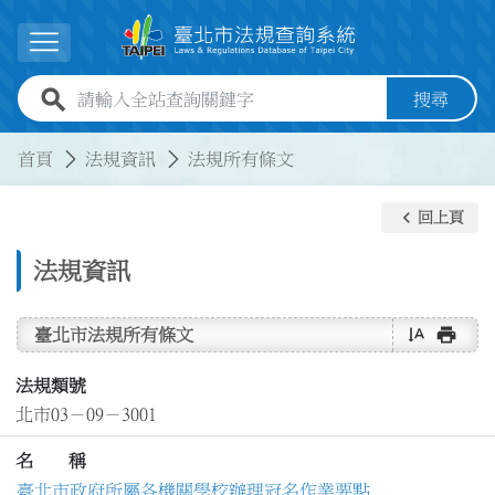
跳到主要內容
展開選單
全站查詢關鍵字欄位
搜尋
:::
:::
首頁
法規資訊
法規所有條文
keyboard_arrow_left
回上頁
法規資訊
text_rotate_vertical
print
臺北市法規所有條文
法規類號
北市03－09－3001
名 稱
臺北市政府所屬各機關學校辦理冠名作業要點