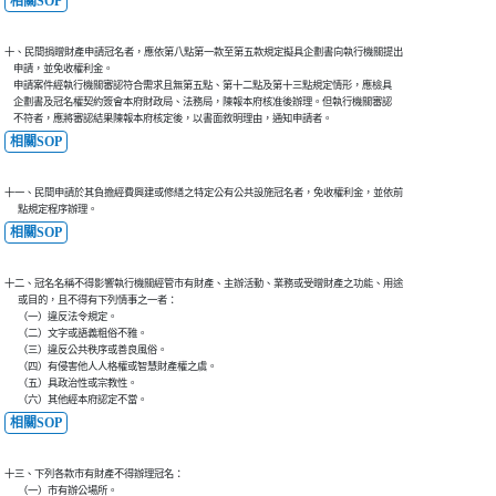
相關SOP
十、民間捐贈財產申請冠名者，應依第八點第一款至第五款規定擬具企劃書向執行機關提出

    申請，並免收權利金。

    申請案件經執行機關審認符合需求且無第五點、第十二點及第十三點規定情形，應檢具

    企劃書及冠名權契約簽會本府財政局、法務局，陳報本府核准後辦理。但執行機關審認

    不符者，應將審認結果陳報本府核定後，以書面敘明理由，通知申請者。
相關SOP
十一、民間申請於其負擔經費興建或修繕之特定公有公共設施冠名者，免收權利金，並依前

      點規定程序辦理。
相關SOP
十二、冠名名稱不得影響執行機關經管市有財產、主辦活動、業務或受贈財產之功能、用途

      或目的，且不得有下列情事之一者：

      （一）違反法令規定。

      （二）文字或語義粗俗不雅。

      （三）違反公共秩序或善良風俗。

      （四）有侵害他人人格權或智慧財產權之虞。

      （五）具政治性或宗教性。

      （六）其他經本府認定不當。
相關SOP
十三、下列各款市有財產不得辦理冠名：

      （一）市有辦公場所。
