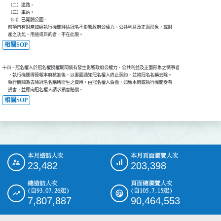
      （二）道路。

      （三）車站。

      （四）已開闢公園。

      前項市有財產如經執行機關評估冠名不影響政府公權力、公共利益及正面形象，或財

      產之功能、用途或目的者，不在此限。
相關SOP
十四、冠名權人於冠名權授權期間倘有發生影響政府公權力、公共利益及正面形象之情事者

      ，執行機關得簽報本府核准後，以書面通知冠名權人終止契約，並將冠名名稱去除。

      執行機關為去除冠名名稱所衍生之費用，由冠名權人負擔，如致本府或執行機關受有

      損害，並應向冠名權人請求損害賠償。
相關SOP
本月造訪人次
本月頁面瀏覽人次
:::
23,482
203,398
總造訪人次
頁面總瀏覽人次
(自93.07.26起)
(自105.7.15起)
7,807,887
90,464,553