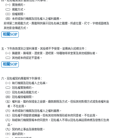
四、冠名權實施計畫應包括下列事項：

    （一）實施標的。

    （二）揭載方式。

    （三）授權期間。

    （四）本府或執行機關及冠名權人之權利義務。

    前項第二款揭載方式，應載明供展示冠名名稱之載體、所處位置、尺寸、字樣或圖樣及

    其他影音傳遞方式。
相關SOP
五、下列各款業別之營利事業，其投標不予受理，並應納入招標文件：

    （一）舞廳業、舞場業、酒家業、酒吧業、特種咖啡茶室業及其他相類似者。

    （二）其他經本府認定不當者。
相關SOP
六、冠名權契約應載明下列事項：

    （一）執行機關及冠名權人之名稱。

    （二）冠名權實施標的。

    （三）冠名名稱及揭載方式。

    （四）冠名權授權期間。

    （五）權利金、履約保證金之金額、繳款期限及方式。但採其他對價方式或免收權利金

          者，不在此限。

    （六）本府或執行機關及冠名權人之權利義務。

    （七）冠名權不得變更或轉讓。但有其他特殊情形經本府同意者，不在此限。

    （八）除經執行機關簽報本府同意外，冠名權人不得以冠名名稱註冊商標及發售衍生商

          品。

    （九）契約終止事由及損害賠償。

    （十）違約罰則。
