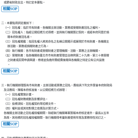
    或節省財政支出，特訂定本要點。
相關SOP
二、本要點用詞定義如下：

    （一）冠名權：指於市有財產、各機關主辦活動、業務或受贈財產冠名之權利。

    （二）冠名權人：指經公開招標方式得標，並與執行機關簽訂契約，或經本府同意於捐

          贈本府財產冠名者。

    （三）冠名權揭載：指冠名權人將其命名之名稱公開揭示或展現於市有財產、各機關主

          辦活動、業務或捐贈財產之行為。

    （四）執行機關：各市有財產或受贈財產之管理機關、活動、業務之主辦機關。

    （五）受贈財產：指各機關依臺北市市有財產管理自治條例第二十九條、第三十條受贈

          之財產或民間申請興建、修繕並負擔所需經費後贈與各機關之特定公有公共設施

          。
相關SOP
三、執行機關辦理既有市有財產、主辦活動或業務之冠名，應檢具下列文件簽會本府財政局

    及法務局，陳報本府核准後，以公開招標方式辦理：

    （一）冠名權實施計畫。

    （二）冠名權財務規劃及影響評估。

    （三）投標須知、冠名權契約等招標文件。

    （四）權利金或其他對價之底價及計算方式。

    各機關主辦活動之冠名權授權期間，除經執行機關專案簽報本府核定者外，最長以五年

    為限。其他標的冠名權授權期間，執行機關得考量財產使用年限及業務特性另訂之。
相關SOP