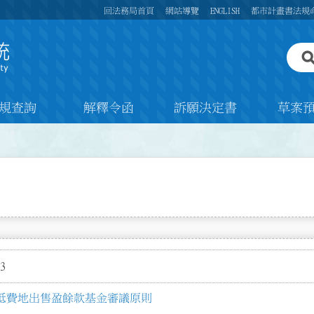
回法務局首頁
網站導覽
ENGLISH
都市計畫書法規
規查詢
解釋令函
訴願決定書
草案
3
抵費地出售盈餘款基金審議原則