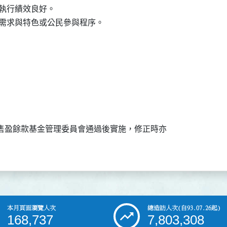
進度執行績效良好。

出售盈餘款基金管理委員會通過後實施，修正時亦

本月頁面瀏覽人次
總造訪人次
(自93.07.26起)
168,737
7,803,308