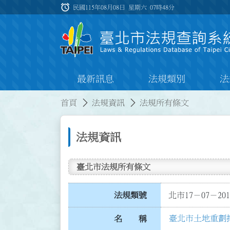
跳到主要內容
alarm
:::
民國115年08月08日 星期六
07時48分
最新訊息
法規類別
法
:::
:::
首頁
法規資訊
法規所有條文
法規資訊
臺北市法規所有條文
法規類號
北市17－07－201
臺北市土地重劃
名 稱