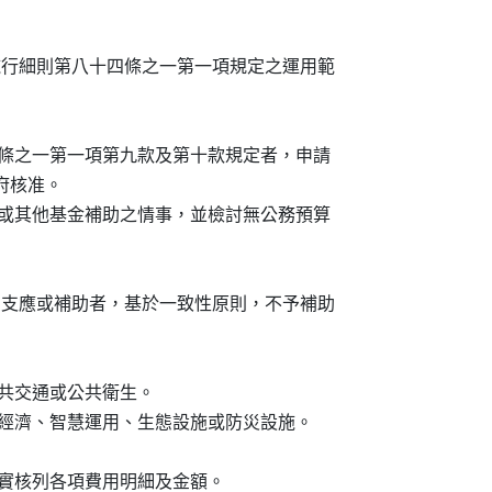
權條例施行細則第八十四條之一第一項規定之運用範

第八十四條之一第一項第九款及第十款規定者，申請

本府核准。

請本基金或其他基金補助之情事，並檢討無公務預算

其他經費支應或補助者，基於一致性原則，不予補助

、公共交通或公共衛生。

導入循環經濟、智慧運用、生態設施或防災設施。

費，切實核列各項費用明細及金額。
