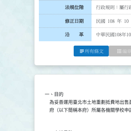
法規位階
行政規則：屬行政
修正日期
民國 108 年 10
沿 革
中華民國108年1
subject
apps
所有條文
編
一、目的

    為妥善運用臺北市土地重劃抵費地出