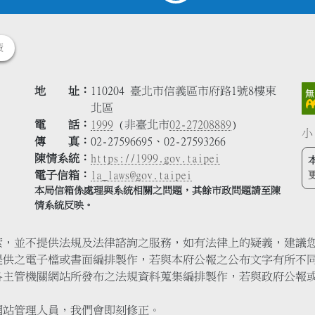
策
地 址
110204 臺北市信義區市府路1號8樓東
北區
電 話
1999
(非臺北市
02-27208889
)
小
傳 真
02-27596695、02-27593266
陳情系統
https://1999.gov.taipei
電子信箱
la_laws@gov.taipei
本局信箱係處理與系統相關之問題，其餘市政問題請至陳
情系統反映。
索，並不提供法規及法律諮詢之服務，如有法律上的疑義，建議
提供之電子檔或書面編排製作，若與本府公報之公布文字有所不
各主管機關網站所發布之法規資料蒐集編排製作，若與政府公報
網站管理人員，我們會即刻修正。