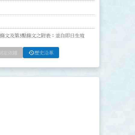
正第2點條文及第3點條文之附表；並自即日生效
history
制定依據
歷史沿革