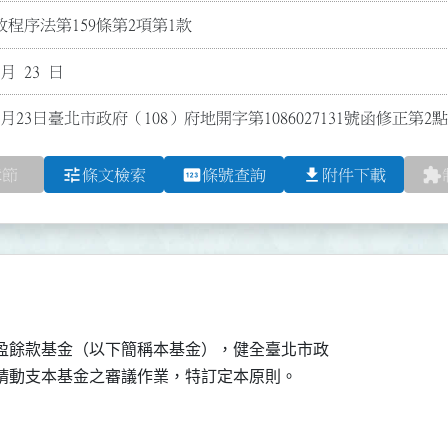
程序法第159條第2項第1款
 月 23 日
0月23日臺北市政府（108）府地開字第1086027131號函修
tune
pin
file_download
extension
章節
條文檢索
條號查詢
附件下載
售盈餘款基金（以下簡稱本基金），健全臺北市政
