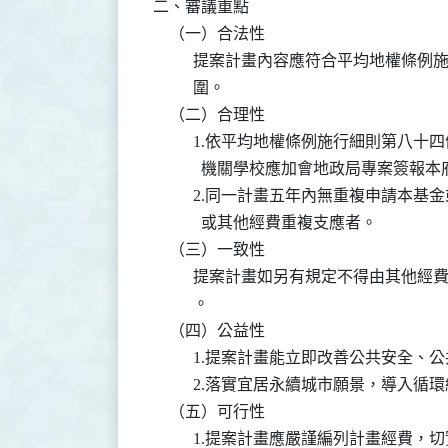
二、審議重點

    （一）合法性

          提案計畫內容應符合平均地
          圍。

    （二）合理性

          1.依平均地權條例施行細則
            機關學校應加會地政局專案簽報
          2.同一計畫五年內無重複申
            或其他經費重複支應者。

    （三）一致性

          提案計畫如另有規定不得由
          。

    （四）公益性

          1.提案計畫能立即改善公共安全
          2.落實宜居永續城市願景，
    （五）可行性

          1.提案計畫應嚴謹編列計畫經