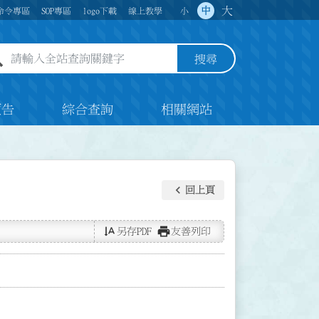
大
中
命令專區
SOP專區
logo下載
線上教學
小
全站查詢關鍵字欄位
搜尋
預告
綜合查詢
相關網站
keyboard_arrow_left
回上頁
text_rotate_vertical
print
另存PDF
友善列印