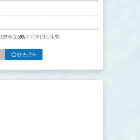
號函訂定全文6點；並自即日生效
history
歷史沿革