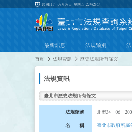
跳到主要內容
alarm
:::
民國115年08月07日 星期五
22時28分
最新訊息
法規類別
法
:::
:::
首頁
法規資訊
歷史法規所有條文
法規資訊
臺北市歷史法規所有條文
法規類號
北市34－06－200
臺北市政府所屬
名 稱