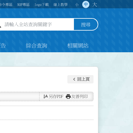
大
中
命令專區
SOP專區
logo下載
線上教學
小
全站查詢關鍵字欄位
搜尋
預告
綜合查詢
相關網站
keyboard_arrow_left
回上頁
text_rotate_vertical
print
另存PDF
友善列印