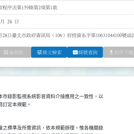
程序法第159條第2項第1款
 月 28 日
月28日臺北市政府資訊局（106）府授資系字第10631044100
apps
tune
pin
file_download
編章節
條文檢索
條號查詢
附件下載
本市錄影監視系統影音資料介接應用之一致性，以

接之標準及所需資訊，依本規範辦理。惟各機關錄
