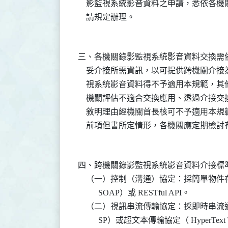
    影監視系統影音資料之申請，悉依各
三、各機關錄影監視系統影音資料交換需
    妥介接所需資訊，以可提供跨機關介
    視系統影音資料得不予適用本規範，
    機關評估不適合交換應用、透過介接
    敘明理由經機關首長核可不予適用本規範
四、跨機關錄影監視系統影音資料介接標準
    （一）控制（溝通）協定：採簡單物件存取協定（ Si
          SOAP）或 RESTful API。

    （二）視訊串流傳輸協定：採即時串流通訊協定（Re
          SP）或超文本傳輸協定（ HyperText T