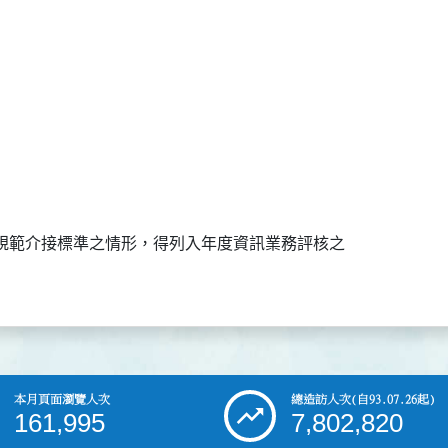
規範介接標準之情形，得列入年度資訊業務評核之

本月頁面瀏覽人次
總造訪人次
(自93.07.26起)
161,995
7,802,820