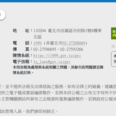
策
地 址
110204 臺北市信義區市府路1號8樓東
北區
電 話
1999
(非臺北市
02-27208889
)
小
傳 真
02-27596695、02-27593266
陳情系統
https://1999.gov.taipei
電子信箱
la_laws@gov.taipei
本局信箱係處理與系統相關之問題，其餘市政問題請至陳
情系統反映。
索，並不提供法規及法律諮詢之服務，如有法律上的疑義，建議
提供之電子檔或書面編排製作，若與本府公報之公布文字有所不
各主管機關網站所發布之法規資料蒐集編排製作，若與政府公報
網站管理人員，我們會即刻修正。