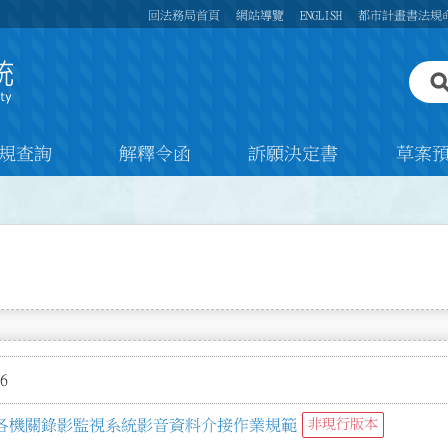
回法務局首頁
網站導覽
ENGLISH
都市計畫書法規
規查詢
解釋令函
訴願決定書
草案
6
各機關錄影監視系統影音資料介接作業規範
非現行版本