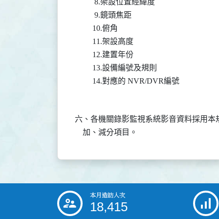
          8.架設位置經緯度

          9.鏡頭焦距

         10.俯角

         11.架設高度

         12.建置年份

         13.設備編號及規則

六、各機關錄影監視系統影音資料採用本
本月造訪人次
:::
18,415