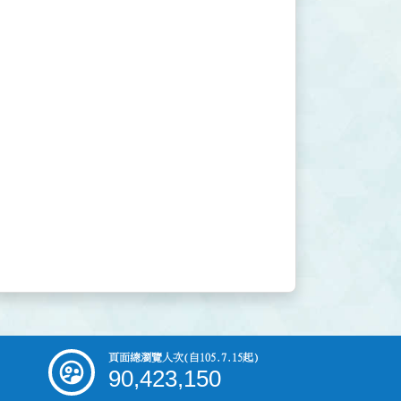
頁面總瀏覽人次
(自105.7.15起)
90,423,150