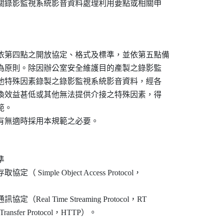
機關錄影監視系統影音資料處理利用要點或相關申

依第四點之開放協定、格式及標準，並依第五點備

接為原則。除因辦公室安全維護目的產製之錄影監

其他特殊因素錄製之錄影監視系統影音資料，經各

交換效益甚低或其他無法提供介接之特殊因素，得

。



mple Object Access Protocol，

al Time Streaming Protocol，RT

ransfer Protocol，HTTP）。
