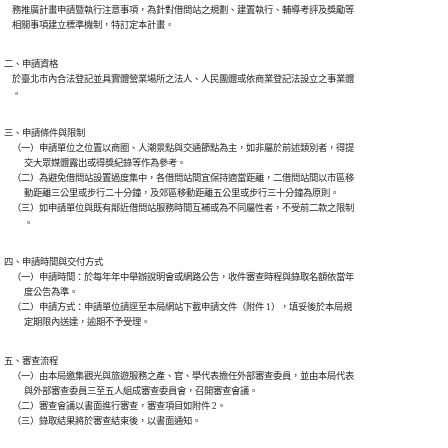
    務推廣計畫申請暨執行注意事項，為針對借問站之規劃、建置執行、輔導考評及獎勵等

    相關事項建立標準機制，特訂定本計畫。
二、申請資格

    於臺北市內合法登記並具實體營業場所之法人、人民團體或依商業登記法設立之事業體

    。
三、申請條件與限制

    （一）申請單位之位置以商圈、人潮景點與交通節點為主，如非屬於前述類別者，得提

          交大眾媒體露出或得獎紀錄等作為參考。

    （二）為避免借問站設置過度集中，各借問站間宜保持適當距離，二借問站間以市區移

          動距離三公里或步行二十分鐘，及郊區移動距離五公里或步行三十分鐘為原則。

    （三）如申請單位與既有鄰近借問站服務時間互補或為不同屬性者，不受前二款之限制

          。
四、申請時間與交付方式

    （一）申請時間：於每年年中舉辦說明會或網路公告，收件審查時程與錄取名額依當年

          度公告為準。

    （二）申請方式：申請單位請逕至本局網站下載申請文件（附件 1），填妥後於本局規

          定期限內送達，逾期不予受理。
五、審查流程

    （一）由本局邀集觀光與旅遊服務之產、官、學代表擔任外部審查委員，並由本局代表

          與外部審查委員三至五人組成審查委員會，召開審查會議。

    （二）審查會議以書面進行審查，審查項目如附件 2。

    （三）錄取結果將於審查結束後，以書面通知。