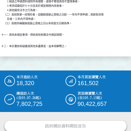
          2.檢送之申請資料或附件有隱匿、虛偽不實或其他不當情事者。

          3.考評成績低於七十分且未於規定期限內改善者。

          4.其他違背法令之行為者。

    （二）具前款第一目情形者，自撤銷或廢止資格之日起，一年內不得申請；其餘各目情

          形者，三年內不得申請。

    （三）前款所稱撤銷或廢止資格之日以本局發文日期為準。
十一、其他未規定事項，得依其他有關法令規定辦理。
十二、本計畫如有疑義或其他未盡事宜，由本局解釋之。
本月造訪人次
本月頁面瀏覽人次
:::
18,320
161,502
總造訪人次
頁面總瀏覽人次
(自93.07.26起)
(自105.7.15起)
7,802,725
90,422,657
政府網站資料開放宣告