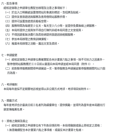
六、配合事項

    經核定錄取之申請單位應配合辦理及注意之事項如下：

    （一）於出入口明顯處設置借問站形象識別標誌，含招牌及貼紙。

    （二）提供友善旅遊諮詢服務及善用借問站服務手冊。

    （三）提供可設置旅遊資訊看板空間。

    （四）服務時間為每週至少五天，每天至少八小時，並提供免費無線上網服務。

    （五）本局所提供之摺頁架不得自行陳列非經本局同意之文宣摺頁。

    （六）不得因遊客無消費行為而拒絕提供旅遊諮詢相關服務。

    （七）參加本局辦理之教育訓練課程。

    （八）推廣本局辦理之活動，露出文宣及資訊。
七、申請變更

    （一）經核定錄取之申請單位應確實配合本計畫第六點之事項，除不可抗力之因素外，

          暫停借問站服務應於三十日前以書面向本局申請並經本局同意（附件 3）。

    （二）前款暫停服務期間得申請展延一次，暫停服務及申請展延暫停服務期間均以六個

          月為限。
八、考評機制

    本局每年度採不定期實地訪視並得以非公開方式考評，考評項目如附件 4。
九、獎勵方式

    每年度考評合計最高分前三名者列為績優單位，提供獎勵，並得列為當年度本局觀光行

    銷宣傳推薦名單。
十、資格之撤銷及廢止

    （一）經核定錄取之申請單位有下列各目情形時，本局得撤銷或廢止原核定之資格：

          1.無意繼續配合本計畫第六點之事項者，或違反本計畫第七點者。
