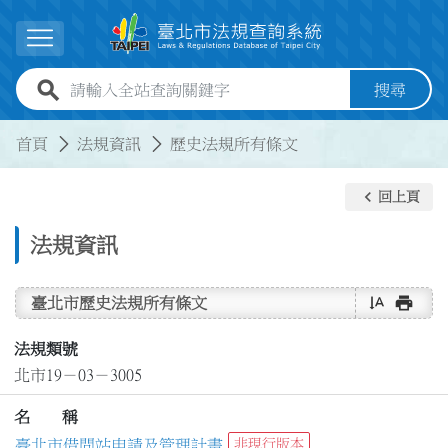
跳到主要內容
展開選單
全站查詢關鍵字欄位
搜尋
:::
:::
首頁
法規資訊
歷史法規所有條文
keyboard_arrow_left
回上頁
法規資訊
text_rotate_vertical
print
臺北市歷史法規所有條文
法規類號
北市19－03－3005
名 稱
臺北市借問站申請及管理計畫
非現行版本