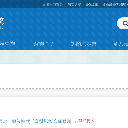
回法務局首頁
網站導覽
ENGLISH
都市計畫書法規
規查詢
解釋令函
訴願決定書
草案
1
展處一樓鏡框式活動投影板管理原則
非現行版本