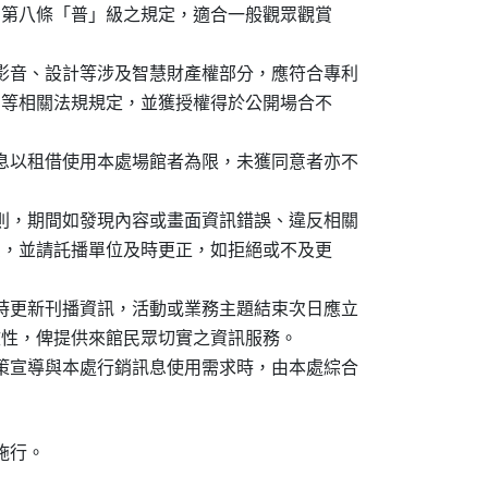
處理辦法第八條「普」級之規定，適合一般觀眾觀賞

、影音、設計等涉及智慧財產權部分，應符合專利

業秘密法等相關法規規定，並獲授權得於公開場合不



訊息以租借使用本處場館者為限，未獲同意者亦不

原則，期間如發現內容或畫面資訊錯誤、違反相關

立即下架，並請託播單位及時更正，如拒絕或不及更

即時更新刊播資訊，活動或業務主題結束次日應立

性與時效性，俾提供來館民眾切實之資訊服務。

政策宣導與本處行銷訊息使用需求時，由本處綜合

施行。