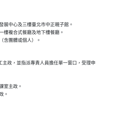
青年職涯發展中心及三樓臺北市中正親子館。

蹈館、一樓複合式餐廳及地下樓餐廳。

活動者（含團體或個人）。
分工主政，並指派專責人員擔任單一窗口，受理申

務課室主政。

政。
