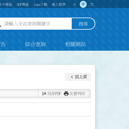
大
中
命令專區
SOP專區
logo下載
線上教學
小
全站查詢關鍵字欄位
搜尋
預告
綜合查詢
相關網站
keyboard_arrow_left
回上頁
text_rotate_vertical
print
另存PDF
友善列印