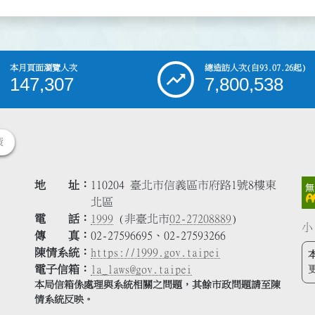
本月頁面瀏覽人次
總造訪人次
(自93.07.26起)
147,307
7,800,538
策
地 址
110204 臺北市信義區市府路1號8樓東
北區
電 話
1999
(非臺北市
02-27208889
)
小
傳 真
02-27596695、02-27593266
陳情系統
https://1999.gov.taipei
電子信箱
la_laws@gov.taipei
本局信箱係處理與系統相關之問題，其餘市政問題請至陳
情系統反映。