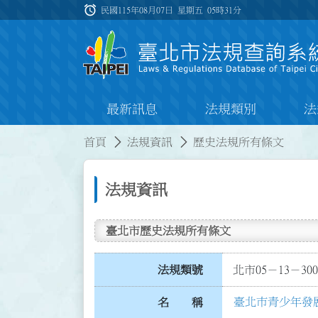
跳到主要內容
alarm
:::
民國115年08月07日 星期五
05時31分
最新訊息
法規類別
法
:::
:::
首頁
法規資訊
歷史法規所有條文
法規資訊
臺北市歷史法規所有條文
法規類號
北市05－13－300
臺北巿青少年發
名 稱