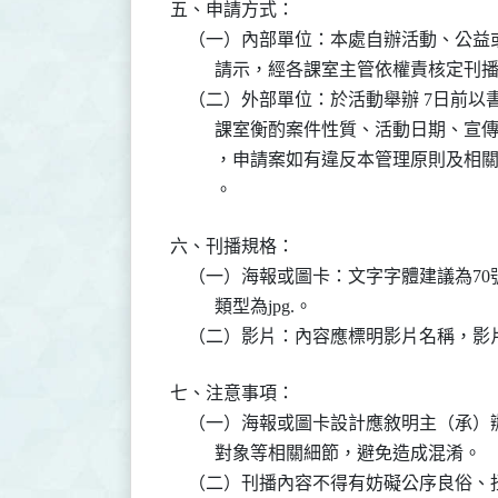
五、申請方式：

    （一）內部單位：本處自辦活動、公
          請示，經各課室主管依權責核定
    （二）外部單位：於活動舉辦 7日
          課室衡酌案件性質、活動日
          ，申請案如有違反本管理原
          。
六、刊播規格：

    （一）海報或圖卡：文字字體建議為70號
          類型為jpg.。

    （二）影片：內容應標明影片名稱，影
七、注意事項：

    （一）海報或圖卡設計應敘明主（承
          對象等相關細節，避免造成混淆。

    （二）刊播內容不得有妨礙公序良俗