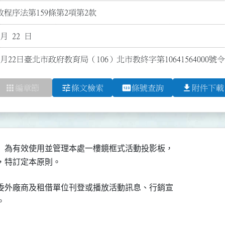
程序法第159條第2項第2款
 月 22 日
1月22日臺北市政府教育局（106）北市教終字第10641564000
apps
tune
pin
file_download
編章節
條文檢索
條號查詢
附件下載
）為有效使用並管理本處一樓鏡框式活動投影板，

放，特訂定本原則。
委外廠商及租借單位刊登或播放活動訊息、行銷宣

。