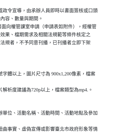
益或政令宣導，由承辦人員即時以書面簽核或口頭

刊播內容、數量與期間。

前以書面向權管課室申請（申請表如附件），經權管

期、宣傳效果、檔期需求及相關法規範等條件核定之

則及相關法規者，不予同意刊播，已刊播者立即下架

字體以上，圖片尺寸為 900x1,200像素，檔案

片解析度建議為720p以上，檔案類型為mp4.。
）辦單位、活動名稱、活動時間、活動地點及參加

、扭曲事實、虛偽宣傳或影響臺北市政府形象等情
