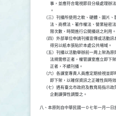
          事，並應符合電視節目分級
          。

    （三）刊播所使用之軟、硬體、圖片
          法、商標法、著作權法、營
          限次數、時間進行公開播送之利用。
    （四）外部單位申請刊播宣傳或活動
          得另以紙本張貼於本處公共場域。

    （五）刊播以活動舉辦前一周上架為
          法規需修正者，權管課室應
          正者，不續刊播。

    （六）各課室專責人員應定期檢視並
          即下架，以確保資訊之正確
    （七）遇有臺北市政府及教育局指示
          企劃課彈性調整之。
八、本原則自中華民國一０七年一月一日