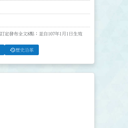
號令訂定發布全文8點；並自107年1月1日生效
history
歷史沿革