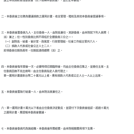
三、本委員會置委員九人，主任委員一人，由院長兼任，其餘委員，由本院就下列人員聘（

    派）兼之；任一性別委員比例不得低於全體委員三分之一。

    （一）副院長、秘書、會計室、政風室、行政管理組、社會工作組主管共六人。

    （二）捐款人代表或社會公正人士二人。

四、本委員會每年開會一次，必要時得召開臨時會，均由主任委員召集之，並擔任主席。主

    任委員因故不克出席時，由主任委員指定人員代理之。

六、單一運用計畫十萬元以下者由主任委員決定動支，並提付下次委員會追認。超過十萬元
