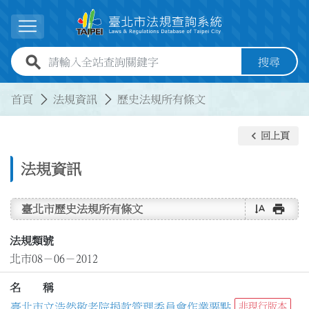
跳到主要內容
展開選單
全站查詢關鍵字欄位
搜尋
:::
:::
首頁
法規資訊
歷史法規所有條文
keyboard_arrow_left
回上頁
法規資訊
text_rotate_vertical
print
臺北市歷史法規所有條文
法規類號
北市08－06－2012
名 稱
臺北市立浩然敬老院捐款管理委員會作業要點
非現行版本