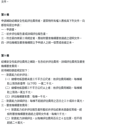
文件。
第 8 條
申請補助結構安全性能評估費用者，建築物所有權人應檢具下列文件，向

都發局提出申請：

一、申請書。

二、初步評估報告書或詳細評估報告書。

三、符合第四條第三項規定者，應檢附審查機構審查通過之證明文件。

四、評估機構及審查機構開立予申請人之統一發票或收據正本。
第 9 條
結構安全性能評估費用之補助，包含初步評估費用、詳細評估費用及審查

機構審查費用。

前項補助額度規定如下：

一、耐震能力初步評估：

    （一）總樓地板面積未達三千平方公尺者：依評估費用補助，每棟補

          助上限為新臺幣（以下同）一萬二千元。

    （二）總樓地板面積三千平方公尺以上者：依評估費用補助，每棟補

          助上限為一萬五千元。

    （三）評估機構審查費：每棟一千元。

二、耐震能力詳細評估：每棟不超過評估費用之百分之三十或四十萬元。

三、審查機構審查費用：

    （一）耐震能力初步評估報告書所載初步評估結果未達最低等級，經

          檢附審查機構審查通過之證明文件者，每棟六千元。

    （二）耐震能力詳細評估，以每棟評估費用百分之十五估算，但不得

          超過二十萬元。