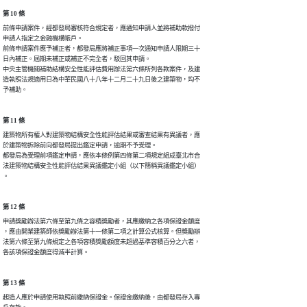
第 10 條
前條申請案件，經都發局審核符合規定者，應通知申請人並將補助款撥付

申請人指定之金融機構帳戶。

前條申請案件應予補正者，都發局應將補正事項一次通知申請人限期三十

日內補正。屆期未補正或補正不完全者，駁回其申請。

中央主管機關補助結構安全性能評估費用辦法第六條所列各款案件，及建

造執照法規適用日為中華民國八十八年十二月二十九日後之建築物，均不

予補助。
第 11 條
建築物所有權人對建築物結構安全性能評估結果或審查結果有異議者，應

於建築物拆除前向都發局提出鑑定申請，逾期不予受理。

都發局為受理前項鑑定申請，應依本條例第四條第二項規定組成臺北市合

法建築物結構安全性能評估結果異議鑑定小組（以下簡稱異議鑑定小組）

。
第 12 條
申請獎勵辦法第六條至第九條之容積獎勵者，其應繳納之各項保證金額度

，應由開業建築師依獎勵辦法第十一條第二項之計算公式核算。但獎勵辦

法第六條至第九條規定之各項容積獎勵額度未超過基準容積百分之六者，

各該項保證金額度得減半計算。
第 13 條
起造人應於申請使用執照前繳納保證金。保證金繳納後，由都發局存入專
