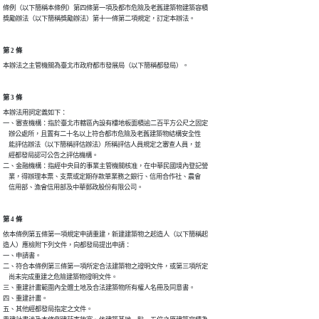
條例（以下簡稱本條例）第四條第一項及都市危險及老舊建築物建築容積

獎勵辦法（以下簡稱獎勵辦法）第十一條第二項規定，訂定本辦法。
第 2 條
本辦法之主管機關為臺北市政府都市發展局（以下簡稱都發局）。
第 3 條
本辦法用詞定義如下：

一、審查機構：指於臺北市轄區內設有樓地板面積逾二百平方公尺之固定

    辦公處所，且置有二十名以上符合都市危險及老舊建築物結構安全性

    能評估辦法（以下簡稱評估辦法）所稱評估人員規定之審查人員，並

    經都發局認可公告之評估機構。

二、金融機構：指經中央目的事業主管機關核准，在中華民國境內登記營

    業，得辦理本票、支票或定期存款單業務之銀行、信用合作社、農會

    信用部、漁會信用部及中華郵政股份有限公司。
第 4 條
依本條例第五條第一項規定申請重建，新建建築物之起造人（以下簡稱起

造人）應檢附下列文件，向都發局提出申請：

一、申請書。

二、符合本條例第三條第一項所定合法建築物之證明文件，或第三項所定

    尚未完成重建之危險建築物證明文件。

三、重建計畫範圍內全體土地及合法建築物所有權人名冊及同意書。

四、重建計畫。

五、其他經都發局指定之文件。
