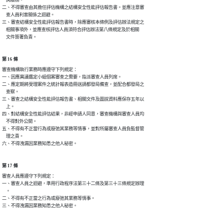
    詢服務。

二、不得審查由其擔任評估機構之結構安全性能評估報告書。並應注意審

    查人員利害關係之迴避。

三、審查結構安全性能評估報告書時，除應審核本條例及評估辦法規定之

    相關事項外，並應查核評估人員須符合評估辦法第八條規定及於相關

    文件簽署負責。
第 16 條
審查機構執行業務時應遵守下列規定：

一、因應異議鑑定小組個案審查之需要，指派審查人員列席。

二、應定期將受理案件之統計報表造冊送請都發局備查，並配合都發局之

    查察。

三、審查之結構安全性能評估報告書、相關文件及圖說資料應保存五年以

    上。

四、對結構安全性能評估結果，非經申請人同意，審查機構與審查人員均

    不得對外公開。

五、不得有不正當行為或廢弛其業務等情事，並對所屬審查人員負監督管

    理之責。

六、不得洩漏因業務知悉之他人秘密。
第 17 條
審查人員應遵守下列規定：

一、審查人員之迴避，準用行政程序法第三十二條及第三十三條規定辦理

    。

二、不得有不正當之行為或廢弛其業務等情事。

三、不得洩漏因業務知悉之他人秘密。