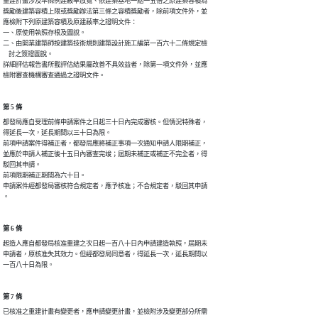
重建計畫涉及本條例建蔽率放寬、依建築基地一點一五倍之原建築容積為

獎勵後建築容積上限或獎勵辦法第三條之容積獎勵者，除前項文件外，並

應檢附下列原建築容積及原建蔽率之證明文件：

一、原使用執照存根及圖說。

二、由開業建築師按建築技術規則建築設計施工編第一百六十二條規定檢

    討之簽證圖說。

詳細評估報告書所載評估結果屬改善不具效益者，除第一項文件外，並應

檢附審查機構審查通過之證明文件。
第 5 條
都發局應自受理前條申請案件之日起三十日內完成審核。但情況特殊者，

得延長一次，延長期間以三十日為限。

前項申請案件得補正者，都發局應將補正事項一次通知申請人限期補正，

並應於申請人補正後十五日內審查完竣；屆期未補正或補正不完全者，得

駁回其申請。

前項限期補正期間為六十日。

申請案件經都發局審核符合規定者，應予核准；不合規定者，駁回其申請

。
第 6 條
起造人應自都發局核准重建之次日起一百八十日內申請建造執照，屆期未

申請者，原核准失其效力。但經都發局同意者，得延長一次，延長期間以

一百八十日為限。
第 7 條
已核准之重建計畫有變更者，應申請變更計畫，並檢附涉及變更部分所需
