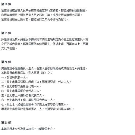
第 18 條
審查機構或審查人員未依前三條規定執行業務者，都發局得視情節輕重，

命審查機構終止對該審查人員之派任二年，或廢止審查機構之認可。

審查機構經廢止認可者，都發局於二年內不得再為認可。
第 19 條
評估機構及其人員違反本條例第三條第五項規定為不實之簽證或出具不實

之評估報告書者，都發局應依本條例第十一條規定處一百萬元以上五百萬

元以下罰鍰。
第 20 條
異議鑑定小組置委員十五人，召集人由都發局局長或其指派之人員兼任，

其餘委員由都發局就下列人員聘（派）之：

一、都發局代表一人。

二、臺北市建築管理工程處（以下簡稱建管處）代表三人。

三、臺北市都市更新處代表一人。

四、臺北市建築師公會代表二人。

五、台北市土木技師公會代表二人。

六、台北市結構工程工業技師公會代表二人。

七、具土木、結構及建築專門學識之專家學者代表三人。

異議鑑定小組置秘書及幹事各一人，由建管處指派專人兼任。
第 21 條
本辦法所定文件及書表格式，由都發局定之。