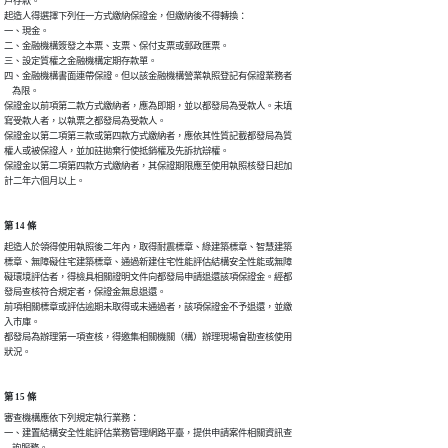
戶存款。

起造人得選擇下列任一方式繳納保證金，但繳納後不得轉換：

一、現金。

二、金融機構簽發之本票、支票、保付支票或郵政匯票。

三、設定質權之金融機構定期存款單。

四、金融機構書面連帶保證。但以該金融機構營業執照登記有保證業務者

    為限。

保證金以前項第二款方式繳納者，應為即期，並以都發局為受款人。未填

寫受款人者，以執票之都發局為受款人。

保證金以第二項第三款或第四款方式繳納者，應依其性質記載都發局為質

權人或被保證人，並加註拋棄行使抵銷權及先訴抗辯權。

保證金以第二項第四款方式繳納者，其保證期限應至使用執照核發日起加

計二年六個月以上。
第 14 條
起造人於領得使用執照後二年內，取得耐震標章、綠建築標章、智慧建築

標章、無障礙住宅建築標章、通過新建住宅性能評估結構安全性能或無障

礙環境評估者，得檢具相關證明文件向都發局申請退還該項保證金。經都

發局查核符合規定者，保證金無息退還。

前項相關標章或評估逾期未取得或未通過者，該項保證金不予退還，並繳

入市庫。

都發局為辦理第一項查核，得邀集相關機關（構）辦理現場會勘查核使用

狀況。
第 15 條
審查機構應依下列規定執行業務：

一、建置結構安全性能評估業務管理網路平臺，提供申請案件相關資訊查
