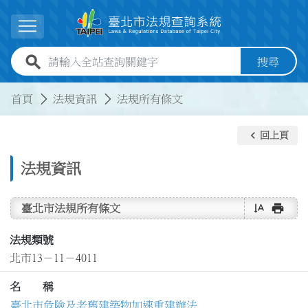
跳到主要內容
展開選單
全站查詢關鍵字欄位
搜尋
:::
:::
首頁
法規資訊
法規所有條文
keyboard_arrow_left
回上頁
法規資訊
text_rotate_vertical
print
臺北市法規所有條文
法規類號
北市13－11－4011
名 稱
臺北市危險及老舊建築物加速重建辦法