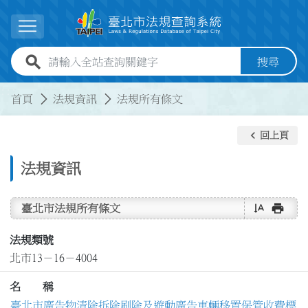
跳到主要內容
展開選單
全站查詢關鍵字欄位
搜尋
:::
:::
首頁
法規資訊
法規所有條文
keyboard_arrow_left
回上頁
法規資訊
text_rotate_vertical
print
臺北市法規所有條文
法規類號
北市13－16－4004
名 稱
臺北市廣告物清除拆除刷除及遊動廣告車輛移置保管收費標