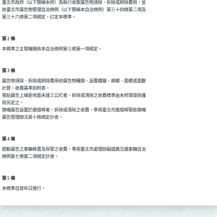
臺北市政府（以下簡稱本府）為執行收取廣告物清除、拆除或刷除費用，並

依臺北市廣告物管理自治條例（以下簡稱本自治條例）第三十四條第二項及

第三十六條第二項規定，訂定本標準。
第 2 條
本標準之主管機關依本自治條例第三條第一項規定。
第 3 條
廣告物清除、拆除或刷除費用依廣告物種類、設置樓層、規模、面積或面數

計算，收費基準如附表。

張貼廣告上緣距地面未達三公尺者，拆除或清除之收費標準由本府環境保護

局另定之。

旗幟廣告設置於路燈桿者，拆除或清除之收費，準用臺北市路燈桿張掛旗幟

廣告管理辦法第十條規定計收。
第 4 條
遊動廣告之車輛移置及保管之收費，準用臺北市處理妨礙道路交通車輛自治

條例第七條第二項規定計收。
第 5 條
本標準自發布日施行。