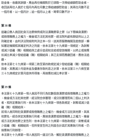
助金後，收繳其餘額，應由再任機關對於已領取一次俸給總額慰助金者，

收回該再任人員於七個月內再任月數之俸給總額慰助金；其再任月數不足

一個月者，以一個月計；逾一個月以上者，畸零日數不計。
第 38 條
退離公務人員因犯貪污治罪條例或刑法瀆職罪章之罪（以下簡稱貪瀆罪）

或假借職務上之權力、機會或方法犯其他罪，經法院判處有期徒刑以上之

刑確定者，由判決法院檢附判決正本一份，送其原服務機關及銓敘部，轉

知審定機關照其確定判決之刑度，依本法第七十九條第一項規定，為剝奪

或減少退離（職）相關給與之處分並函知支給或發放機關，以終止或按應

扣減比率減少發給退離（職）相關給與；其已支領而應繳回者，應依法追

繳。

依本法第七十九條第一項第二款至第四款規定減少發給退離（職）相關給

與者，其應減少月退休金及優惠存款利息之計算，依本法第三十六條至第

三十九條規定計算月退休所得後，再按應扣減比率計算。
第 39 條
本法第七十九條第一項人員因不同行為犯數個貪瀆罪或假借職務上之權力

、機會或方法犯其他罪，經法院合併審理，或分別審理而有二個以上判決

者，照所定應執行刑，依本法第七十九條第一項各款規定，剝奪或減少退

離（職）相關給與。

前項人員同時犯貪瀆罪或假借職務上之權力、機會或方法犯其他罪，與其

他罪名，經合併定其應執行刑者，應按貪瀆罪或假借職務上之權力、機會

或方法犯其他罪之宣告刑，依本法第七十九條第一項各款規定，剝奪或減

少退離（職）相關給與。但所受宣告刑之刑度合計高於其應執行刑者，仍

按應執行刑辦理。

本法第七十九條第一項人員因同一違法行為，觸犯貪瀆罪或假借職務上之
