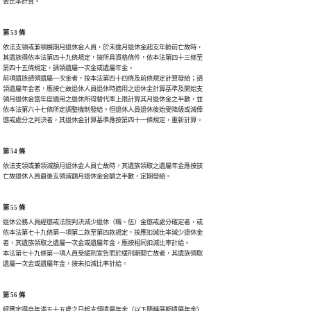
金比率計算。
第 53 條
依法支領或兼領展期月退休金人員，於未達月退休金起支年齡前亡故時，

其遺族得依本法第四十九條規定，按所具資格條件，依本法第四十三條至

第四十五條規定，請領遺屬一次金或遺屬年金。

前項遺族請領遺屬一次金者，按本法第四十四條及前條規定計算發給；請

領遺屬年金者，應按亡故退休人員退休時適用之退休金計算基準及開始支

領月退休金當年度適用之退休所得替代率上限計算其月退休金之半數，並

依本法第六十七條所定調整機制發給。但退休人員退休後始受降級或減俸

懲戒處分之判決者，其退休金計算基準應按第四十一條規定，重新計算。
第 54 條
依法支領或兼領減額月退休金人員亡故時，其遺族領取之遺屬年金應按該

亡故退休人員最後支領減額月退休金金額之半數，定期發給。
第 55 條
退休公務人員經懲戒法院判決減少退休（職、伍）金懲戒處分確定者，或

依本法第七十九條第一項第二款至第四款規定，按應扣減比率減少退休金

者，其遺族領取之遺屬一次金或遺屬年金，應按相同扣減比率計給。

本法第七十九條第一項人員受緩刑宣告而於緩刑期間亡故者，其遺族領取

遺屬一次金或遺屬年金，按未扣減比率計給。
第 56 條
經審定得自年滿五十五歲之日起支領遺屬年金（以下簡稱展期遺屬年金）
