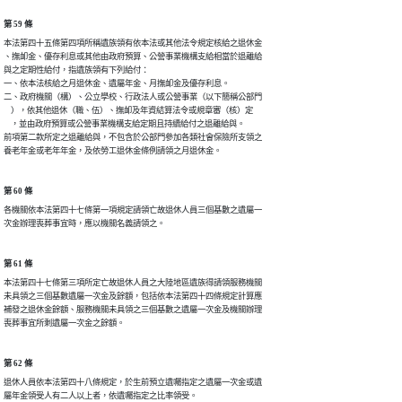
第 59 條
本法第四十五條第四項所稱遺族領有依本法或其他法令規定核給之退休金

、撫卹金、優存利息或其他由政府預算、公營事業機構支給相當於退離給

與之定期性給付，指遺族領有下列給付：

一、依本法核給之月退休金、遺屬年金、月撫卹金及優存利息。

二、政府機關（構）、公立學校、行政法人或公營事業（以下簡稱公部門

    ），依其他退休（職、伍）、撫卹及年資結算法令或規章審（核）定

    ，並由政府預算或公營事業機構支給定期且持續給付之退離給與。

前項第二款所定之退離給與，不包含於公部門參加各類社會保險所支領之

養老年金或老年年金，及依勞工退休金條例請領之月退休金。
第 60 條
各機關依本法第四十七條第一項規定請領亡故退休人員三個基數之遺屬一

次金辦理喪葬事宜時，應以機關名義請領之。
第 61 條
本法第四十七條第三項所定亡故退休人員之大陸地區遺族得請領服務機關

未具領之三個基數遺屬一次金及餘額，包括依本法第四十四條規定計算應

補發之退休金餘額、服務機關未具領之三個基數之遺屬一次金及機關辦理

喪葬事宜所剩遺屬一次金之餘額。
第 62 條
退休人員依本法第四十八條規定，於生前預立遺囑指定之遺屬一次金或遺

屬年金領受人有二人以上者，依遺囑指定之比率領受。
