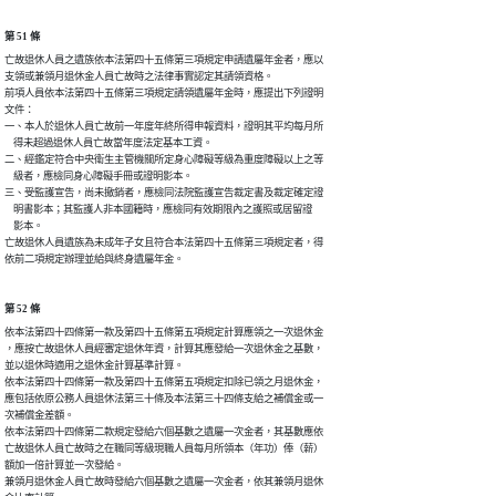
第 51 條
亡故退休人員之遺族依本法第四十五條第三項規定申請遺屬年金者，應以

支領或兼領月退休金人員亡故時之法律事實認定其請領資格。

前項人員依本法第四十五條第三項規定請領遺屬年金時，應提出下列證明

文件：

一、本人於退休人員亡故前一年度年終所得申報資料，證明其平均每月所

    得未超過退休人員亡故當年度法定基本工資。

二、經鑑定符合中央衛生主管機關所定身心障礙等級為重度障礙以上之等

    級者，應檢同身心障礙手冊或證明影本。

三、受監護宣告，尚未撤銷者，應檢同法院監護宣告裁定書及裁定確定證

    明書影本；其監護人非本國籍時，應檢同有效期限內之護照或居留證

    影本。

亡故退休人員遺族為未成年子女且符合本法第四十五條第三項規定者，得

依前二項規定辦理並給與終身遺屬年金。
第 52 條
依本法第四十四條第一款及第四十五條第五項規定計算應領之一次退休金

，應按亡故退休人員經審定退休年資，計算其應發給一次退休金之基數，

並以退休時適用之退休金計算基準計算。

依本法第四十四條第一款及第四十五條第五項規定扣除已領之月退休金，

應包括依原公務人員退休法第三十條及本法第三十四條支給之補償金或一

次補償金差額。

依本法第四十四條第二款規定發給六個基數之遺屬一次金者，其基數應依

亡故退休人員亡故時之在職同等級現職人員每月所領本（年功）俸（薪）

額加一倍計算並一次發給。

兼領月退休金人員亡故時發給六個基數之遺屬一次金者，依其兼領月退休
