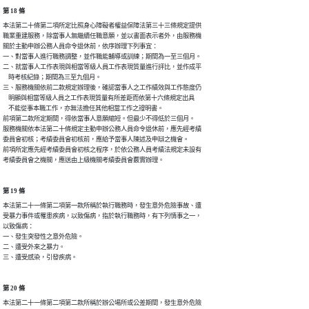
第 18 條
本法第二十條第二項所定比照身心障礙者權益保障法第三十三條規定提供

職業重建服務，除當事人無繼續任職意願，並以書面表示者外，由服務機

關於主動申辦公務人員命令退休前，依序辦理下列事宜：

一、對當事人進行職務調整，並作職能輔導或訓練；期間為一至三個月。

二、就當事人工作表現與相當等級人員工作表現質量進行評比，並作成平

    時考核紀錄；期間為三至九個月。

三、服務機關依前二款規定辦理後，確認當事人之工作績效與工作態度仍

    明顯與相當等級人員之工作表現質量有所差距而依第十六條規定出具

    不能從事本職工作，亦無法擔任其他相當工作之證明書。

前項第二款所定期間，得依當事人意願縮短。但最少不得低於三個月。

服務機關依本法第二十條規定主動申辦公務人員命令退休前，應先經考績

委員會初核；考績委員會初核前，應給予當事人陳述及申辯之機會。

前項所定應先經考績委員會初核之程序，於依公務人員考績法規定未設有

考績委員會之機關，應送由上級機關考績委員會覈實辦理。
第 19 條
本法第二十一條第二項第一款所稱於執行職務時，發生意外危險事故、遭

受暴力事件或罹患疾病，以致傷病，指於執行職務時，有下列情事之一，

以致傷病：

一、發生突發性之意外危險。

二、遭受外來之暴力。

三、遭受感染，引發疾病。
第 20 條
本法第二十一條第二項第二款所稱於辦公場所或公差期間，發生意外危險
