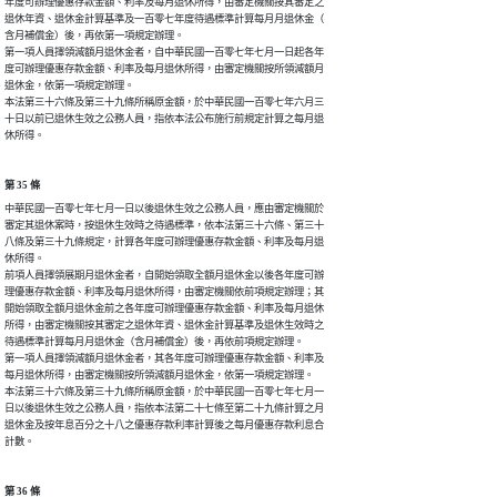
年度可辦理優惠存款金額、利率及每月退休所得，由審定機關按其審定之

退休年資、退休金計算基準及一百零七年度待遇標準計算每月月退休金（

含月補償金）後，再依第一項規定辦理。

第一項人員擇領減額月退休金者，自中華民國一百零七年七月一日起各年

度可辦理優惠存款金額、利率及每月退休所得，由審定機關按所領減額月

退休金，依第一項規定辦理。

本法第三十六條及第三十九條所稱原金額，於中華民國一百零七年六月三

十日以前已退休生效之公務人員，指依本法公布施行前規定計算之每月退

休所得。
第 35 條
中華民國一百零七年七月一日以後退休生效之公務人員，應由審定機關於

審定其退休案時，按退休生效時之待遇標準，依本法第三十六條、第三十

八條及第三十九條規定，計算各年度可辦理優惠存款金額、利率及每月退

休所得。

前項人員擇領展期月退休金者，自開始領取全額月退休金以後各年度可辦

理優惠存款金額、利率及每月退休所得，由審定機關依前項規定辦理；其

開始領取全額月退休金前之各年度可辦理優惠存款金額、利率及每月退休

所得，由審定機關按其審定之退休年資、退休金計算基準及退休生效時之

待遇標準計算每月月退休金（含月補償金）後，再依前項規定辦理。

第一項人員擇領減額月退休金者，其各年度可辦理優惠存款金額、利率及

每月退休所得，由審定機關按所領減額月退休金，依第一項規定辦理。

本法第三十六條及第三十九條所稱原金額，於中華民國一百零七年七月一

日以後退休生效之公務人員，指依本法第二十七條至第二十九條計算之月

退休金及按年息百分之十八之優惠存款利率計算後之每月優惠存款利息合

計數。
第 36 條