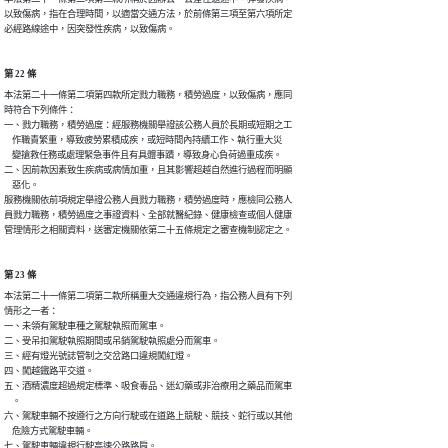
以致傷病，指在合理時間，以適當交通方法，於前條第三項至第六項所定

必經路線途中，因突發性疾病，以致傷病。
第 22 條
本法第二十一條第二項第四款所定戮力職務，積勞過度，以致傷病，應同

時符合下列條件：

一、戮力職務，積勞過度：經服務機關舉證該公務人員於長期或短期之工

    作職責繁重，導致疲勞累積成疾，或短時間內持續工作、執行重大災

    變搶救任務或處理緊急事件且有具體事蹟，導致身心負荷過重成疾。

二、因前款因素致生疾病或病情加重，且其影響超越自然進行過程而明顯

    惡化。

服務機關依前項規定舉證公務人員戮力職務，積勞過度時，應檢同公務人

員戮力職務，積勞過度之事證資料、全部就醫紀錄、健康檢查或個人健康

管理情形之相關資料，送審定機關依第二十五條規定之審查機制認定之。
第 23 條
本法第二十一條第二項第二款所稱重大交通違規行為，指公務人員有下列

情形之一者：

一、未領有駕駛車種之駕駛執照而駕車。

二、受吊扣駕駛執照期間或吊銷駕駛執照處分而駕車。

三、經有燈光號誌管制之交岔路口違規闖紅燈。

四、闖越鐵路平交道。

五、酒精濃度超過規定標準、吸食毒品、迷幻藥或非治療用之藥品而駕車

    。

六、駕駛車輛不按遵行之方向行駛或在道路上競駛、競技、蛇行或以其他

    危險方式駕駛車輛。

七、駕駛車輛違規行駛高速公路路肩。
