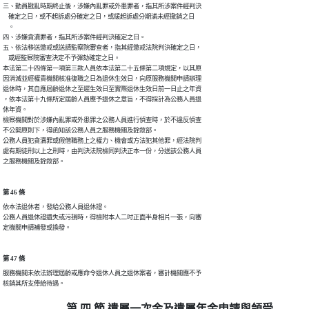
三、動員戡亂時期終止後，涉嫌內亂罪或外患罪者，指其所涉案件經判決

    確定之日，或不起訴處分確定之日，或緩起訴處分期滿未經撤銷之日

    。

四、涉嫌貪瀆罪者，指其所涉案件經判決確定之日。

五、依法移送懲戒或送請監察院審查者，指其經懲戒法院判決確定之日，

    或經監察院審查決定不予彈劾確定之日。

本法第二十四條第一項第三款人員依本法第二十五條第二項規定，以其原

因消滅並經權責機關核准復職之日為退休生效日，向原服務機關申請辦理

退休時，其自應屆齡退休之至遲生效日至實際退休生效日前一日止之年資

，依本法第十九條所定屆齡人員應予退休之意旨，不得採計為公務人員退

休年資。

檢察機關對於涉嫌內亂罪或外患罪之公務人員進行偵查時，於不違反偵查

不公開原則下，得函知該公務人員之服務機關及銓敘部。

公務人員犯貪瀆罪或假借職務上之權力、機會或方法犯其他罪，經法院判

處有期徒刑以上之刑時，由判決法院檢同判決正本一份，分送該公務人員

之服務機關及銓敘部。
第 46 條
依本法退休者，發給公務人員退休證。

公務人員退休證遺失或污損時，得檢附本人二吋正面半身相片一張，向審

定機關申請補發或換發。
第 47 條
服務機關未依法辦理屆齡或應命令退休人員之退休案者，審計機關應不予

核銷其所支俸給待遇。
第 四 節 遺屬一次金及遺屬年金申請與領受