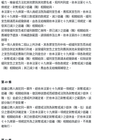
權力、機會或方法犯其他罪與其他罪名者，照所判刑度，依本法第七十九

條規定，剝奪或減少退離（職）相關給與。

本法第七十九條第一項人員經法院為緩刑宣告者，應照其宣告刑，依本法

第七十九條第一項第三款或第四款規定，減少退離（職）相關給與。緩刑

宣告期滿而未經撤銷者，由各支給機關依本法第七十九條第二項規定，補

發其已減少之退離（職）相關給與。

前項受緩刑宣告者於緩刑期間亡故時，原已減少之退離（職）相關給與，

應補發予遺族。所稱遺族範圍、請領順序及比率，依本法第四十三條規定

辦理。

第一項人員受有二個以上判決者，其各罪宣告刑中有一經緩刑宣告而未經

法院合併定其應執行刑者，該受緩刑宣告之宣告刑應與其他未受緩刑宣告

之宣告刑或定應執行刑後之刑度合計，依本法第七十九條第一項各款規定

，剝奪或減少退離（職）相關給與；緩刑宣告期滿未經撤銷者，扣除該受

緩刑宣告之宣告刑，依本法第七十九條第一項各款規定，剝奪或減少退離

（職）相關給與；其已減少者，應由各支給機關補發之。
第 40 條
退離公務人員犯同一案件，經依本法第七十九條第一項規定，剝奪或減少

退離（職）相關給與後，復因移送懲戒而經懲戒法院為剝奪或減少退休（

職、伍）金處分之懲戒判決確定者，於依本法已剝奪或減少之範圍內，該

部分執行不受影響。

退離公務人員犯同一案件，經懲戒法院為剝奪或減少退休（職、伍）金處

分之懲戒判決確定後，又依本法第七十九條第一項規定剝奪或減少退離（

職）相關給與者，其已依懲戒判決確定剝奪或減少之退休金，於依本法第

七十九條第一項規定所為之剝奪或減少退離（職）相關給與處分，不再重

複執行。