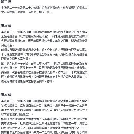
第 29 條
本法第二十八條及第二十九條所定退撫新制實施前、後年資應計給退休金

之支給標準，依附表一及附表二規定計算。
第 30 條
本法第三十一條第四項第二款所稱至年滿月退休金起支年齡之日起，領取

全額月退休金（以下簡稱展期月退休金），指未達月退休金起支年齡前即

先行辦理自願退休者，應至年滿月退休金起支年齡之日起，開始領取全額

月退休金。

前項人員開始領取全額月退休金之前，公務人員之月退休金已依本法第六

十七條規定調整時，其開始領取之全額月退休金，應照公務人員月退休金

已實施之調整方案計算。

第一項人員及中華民國一百零七年六月三十日以前已退休並擇領展期月退

休金人員，自一百零七年七月一日至開始領取全額月退休金前，其公務人

員保險一次養老給付辦理優惠存款金額及利率，依本法第三十六條規定辦

理。兼領展期月退休金者，按兼領月退休金比率計得之公務人員保險一次

養老給付辦理優惠存款之金額及利率，亦同。
第 31 條
本法第三十一條第四項第三款所稱提前於年滿月退休金起支年齡前，開始

領取月退休金，指辦理自願退休者，因未達本法第三十一條第一項至第三

項所定月退休金起支年齡，提前自退休生效日起，支領減發之月退休金（

以下簡稱減額月退休金）。

依前項規定擇領減額月退休金者，按其年滿退休生效時適用之月退休金起

支年齡前一日，往前逆算至退休生效日之提前年數，每提前一年，減發全

額月退休金百分之四；最多得提前五年，減發全額月退休金百分之二十。

提前五年之年數依曆計算；未滿一年之畸零月數，按所占比率計算；畸零
