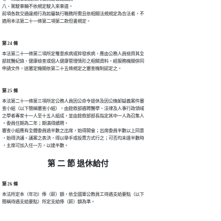
八、駕駛車輛不依規定駛入來車道。

前項各款交通違規行為如屬執行職務所需且依相關法規規定為合法者，不

適用本法第二十一條第二項第二款但書規定。
第 24 條
本法第二十一條第二項所定罹患疾病或猝發疾病，應由公務人員檢齊其全

部就醫紀錄、健康檢查或個人健康管理情形之相關資料，經服務機關併同

申請文件，送審定機關依第二十五條規定之審查機制認定之。
第 25 條
本法第二十一條第三項所定公務人員因公命令退休及因公撫卹疑義案件審

查小組（以下簡稱審查小組），由銓敘部遴聘醫學、法律及人事行政領域

之學者專家十一人至十五人組成，並由銓敘部部長指定其中一人為召集人

。委員任期為二年；期滿得續聘。

審查小組應有全體委員過半數之出席，始得開會；出席委員半數以上同意

，始得決議。議案之表決，得以舉手或投票方式行之；可否均未達半數時

，主席可加入任一方，以達半數。
第 二 節 退休給付
第 26 條
本法所定本（年功）俸（薪）額，依全國軍公教員工待遇支給要點（以下

簡稱待遇支給要點）所定支給俸（薪）額為準。