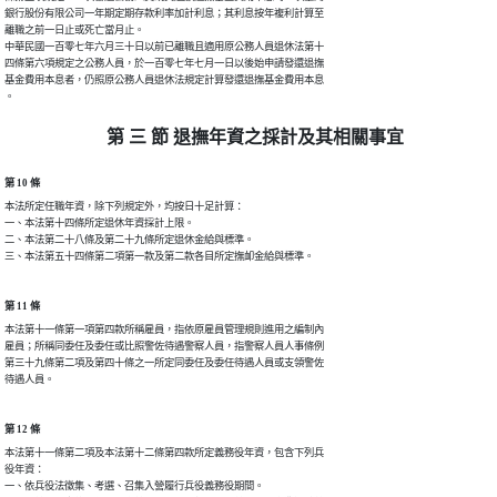
銀行股份有限公司一年期定期存款利率加計利息；其利息按年複利計算至

離職之前一日止或死亡當月止。

中華民國一百零七年六月三十日以前已離職且適用原公務人員退休法第十

四條第六項規定之公務人員，於一百零七年七月一日以後始申請發還退撫

基金費用本息者，仍照原公務人員退休法規定計算發還退撫基金費用本息

。
第 三 節 退撫年資之採計及其相關事宜
第 10 條
本法所定任職年資，除下列規定外，均按日十足計算：

一、本法第十四條所定退休年資採計上限。

二、本法第二十八條及第二十九條所定退休金給與標準。

三、本法第五十四條第二項第一款及第二款各目所定撫卹金給與標準。
第 11 條
本法第十一條第一項第四款所稱雇員，指依原雇員管理規則進用之編制內

雇員；所稱同委任及委任或比照警佐待遇警察人員，指警察人員人事條例

第三十九條第二項及第四十條之一所定同委任及委任待遇人員或支領警佐

待遇人員。
第 12 條
本法第十一條第二項及本法第十二條第四款所定義務役年資，包含下列兵

役年資：

一、依兵役法徵集、考選、召集入營履行兵役義務役期間。
