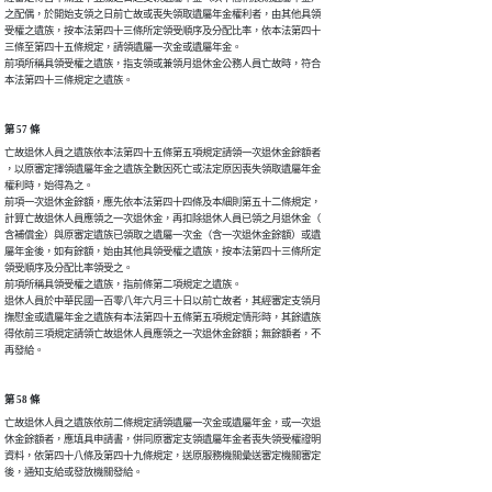
之配偶，於開始支領之日前亡故或喪失領取遺屬年金權利者，由其他具領

受權之遺族，按本法第四十三條所定領受順序及分配比率，依本法第四十

三條至第四十五條規定，請領遺屬一次金或遺屬年金。

前項所稱具領受權之遺族，指支領或兼領月退休金公務人員亡故時，符合

本法第四十三條規定之遺族。
第 57 條
亡故退休人員之遺族依本法第四十五條第五項規定請領一次退休金餘額者

，以原審定擇領遺屬年金之遺族全數因死亡或法定原因喪失領取遺屬年金

權利時，始得為之。

前項一次退休金餘額，應先依本法第四十四條及本細則第五十二條規定，

計算亡故退休人員應領之一次退休金，再扣除退休人員已領之月退休金（

含補償金）與原審定遺族已領取之遺屬一次金（含一次退休金餘額）或遺

屬年金後，如有餘額，始由其他具領受權之遺族，按本法第四十三條所定

領受順序及分配比率領受之。

前項所稱具領受權之遺族，指前條第二項規定之遺族。

退休人員於中華民國一百零八年六月三十日以前亡故者，其經審定支領月

撫慰金或遺屬年金之遺族有本法第四十五條第五項規定情形時，其餘遺族

得依前三項規定請領亡故退休人員應領之一次退休金餘額；無餘額者，不

再發給。
第 58 條
亡故退休人員之遺族依前二條規定請領遺屬一次金或遺屬年金，或一次退

休金餘額者，應填具申請書，併同原審定支領遺屬年金者喪失領受權證明

資料，依第四十八條及第四十九條規定，送原服務機關彙送審定機關審定

後，通知支給或發放機關發給。