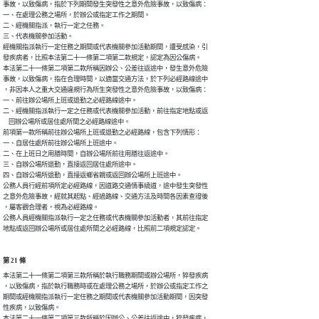
事故，以致傷病，指於下列期間發生突發性之意外危險事故，以致傷病：

一、在處理公務之場所，於辦公或指定工作之期間。

二、經機關指派，執行一定之任務。

三、代表機關參加活動。

經機關指派執行一定任務之期間或代表機關參加活動期間，遭受感染，引

發疾病者，比照本法第二十一條第二項第二款規定，認定為因公傷病。

本法第二十一條第二項第二款所稱因辦公、公差往返途中，發生意外危險

事故，以致傷病，指在合理時間，以適當交通方法，於下列必經路線途中

，非因本人之重大交通違規行為所生突發性之意外危險事故，以致傷病：

一、前往辦公場所上班或退勤之必經路線途中。

二、經機關指派執行一定之任務或代表機關參加活動，前往指定地點或返

    回辦公場所或居住處所間之必經路線途中。

前項第一款所稱前往辦公場所上班或退勤之必經路線，包含下列情形：

一、自居住處所前往辦公場所上班途中。

二、在上班日之用膳時間，自辦公場所前往用膳往返途中。

三、自辦公場所退勤，直接返回居住處所途中。

四、自辦公場所退勤，直接返鄉省親或返回辦公場所上班途中。

公務人員行經前項所定必經路線，因道路交通情事繞道，途中發生突發性

之意外危險事故，經就其起點、經過路線、交通方法及時間各因素查證後

，屬客觀合理者，視為必經路線。

公務人員經機關指派執行一定之任務或代表機關參加活動者，其前往指定

地點或返回辦公場所或居住處所間之必經路線，比照前二項規定認定。
第 21 條
本法第二十一條第二項第三款所稱於執行職務期間或辦公場所，猝發疾病

，以致傷病，指於執行職務時或在處理公務之場所，於辦公或指定工作之

期間或經機關指派執行一定任務之期間或代表機關參加活動期間，因突發

性疾病，以致傷病。

本法第二十一條第二項第三款所稱於因辦公、公差往返途中，猝發疾病，
