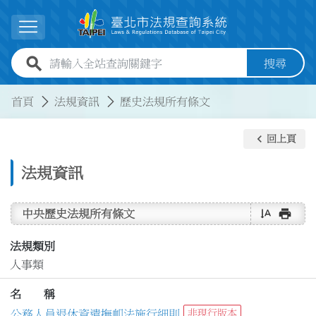
跳到主要內容
展開選單
全站查詢關鍵字欄位
搜尋
:::
:::
首頁
法規資訊
歷史法規所有條文
keyboard_arrow_left
回上頁
法規資訊
text_rotate_vertical
print
中央歷史法規所有條文
法規類別
人事類
名 稱
公務人員退休資遣撫卹法施行細則
非現行版本