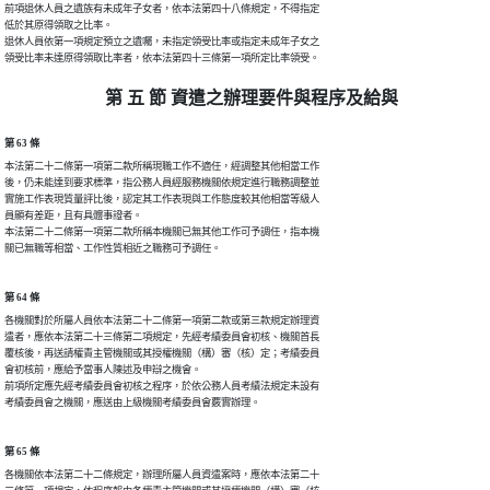
前項退休人員之遺族有未成年子女者，依本法第四十八條規定，不得指定

低於其原得領取之比率。

退休人員依第一項規定預立之遺囑，未指定領受比率或指定未成年子女之

領受比率未達原得領取比率者，依本法第四十三條第一項所定比率領受。
第 五 節 資遣之辦理要件與程序及給與
第 63 條
本法第二十二條第一項第二款所稱現職工作不適任，經調整其他相當工作

後，仍未能達到要求標準，指公務人員經服務機關依規定進行職務調整並

實施工作表現質量評比後，認定其工作表現與工作態度較其他相當等級人

員顯有差距，且有具體事證者。

本法第二十二條第一項第二款所稱本機關已無其他工作可予調任，指本機

關已無職等相當、工作性質相近之職務可予調任。
第 64 條
各機關對於所屬人員依本法第二十二條第一項第二款或第三款規定辦理資

遣者，應依本法第二十三條第二項規定，先經考績委員會初核、機關首長

覆核後，再送請權責主管機關或其授權機關（構）審（核）定；考績委員

會初核前，應給予當事人陳述及申辯之機會。

前項所定應先經考績委員會初核之程序，於依公務人員考績法規定未設有

考績委員會之機關，應送由上級機關考績委員會覈實辦理。
第 65 條
各機關依本法第二十二條規定，辦理所屬人員資遣案時，應依本法第二十
