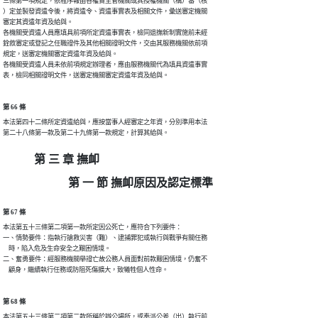
三條第一項規定，依程序報由各權責主管機關或其授權機關（構）審（核

）定並製發資遣令後，將資遣令、資遣事實表及相關文件，彙送審定機關

審定其資遣年資及給與。

各機關受資遣人員應填具前項所定資遣事實表，檢同退撫新制實施前未經

銓敘審定或登記之任職證件及其他相關證明文件，交由其服務機關依前項

規定，送審定機關審定資遣年資及給與。

各機關受資遣人員未依前項規定辦理者，應由服務機關代為填具資遣事實

表，檢同相關證明文件，送審定機關審定資遣年資及給與。
第 66 條
本法第四十二條所定資遣給與，應按當事人經審定之年資，分別準用本法

第二十八條第一款及第二十九條第一款規定，計算其給與。
第 三 章 撫卹
第 一 節 撫卹原因及認定標準
第 67 條
本法第五十三條第二項第一款所定因公死亡，應符合下列要件：

一、情勢要件：指執行搶救災害（難）、逮捕罪犯或執行與戰爭有關任務

    時，陷入危及生命安全之艱困情境。

二、奮勇要件：經服務機關舉證亡故公務人員面對前款艱困情境，仍奮不

    顧身，繼續執行任務或防阻死傷擴大，致犧牲個人性命。
第 68 條
本法第五十三條第二項第二款所稱於辦公場所，或奉派公差（出）執行前
