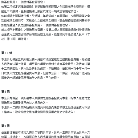
撫基金費用，一併繳付基金管理會。

依第二項規定選擇繼續繳付育嬰留職停薪期間之全額退撫基金費用者，得

遞延三年繳付，由服務機關比照第六條第一項或前項規定辦理。

依前項規定遞延繳付者，於遞延三年期滿前，自願提前一次繳清遞延之全

額退撫基金費用時，其應繳付之退撫基金費用，交由服務機關併同其他參

加退撫基金人員之退撫基金費用，一併繳付基金管理會。

前三項所定應繳付之退撫基金費用，按第二項人員選擇繼續繳付全額退撫

基金費用之育嬰留職停薪期間所敘之俸級，依在職同等級公務人員本（年

功）俸（薪）額計算。
第 7-1 條
本法第七條第五項所稱公務人員依本法規定繳付之退撫基金費用，指公務

人員依本法第七條第一項至第四項規定繳付之退撫基金費用，及依本法第

十二條第四款、第六款及第七款規定，申請補繳中華民國一百十年一月一

日以後年資之退撫基金費用本息。但逾本法第十三條第一項所定三個月期

限後始申請補繳而應另加計之利息，不在此限。
第 8 條
本法第九條第一項所稱本人原繳付之退撫基金費用本息，指本人原繳付之

退撫基金費用及運用收益之孳息收入。

本法第十二條第三款所稱與政府共同撥繳而未曾領取之退撫基金費用本息

，指本人、政府撥繳之退撫基金費用及運用收益之孳息收入。
第 9 條
基金管理會依本法第九條第二項與第三項、第八十五條第三項及第八十六

條第五項規定，一次發還公務人員或其遺族退撫基金費用本息時，以臺灣
