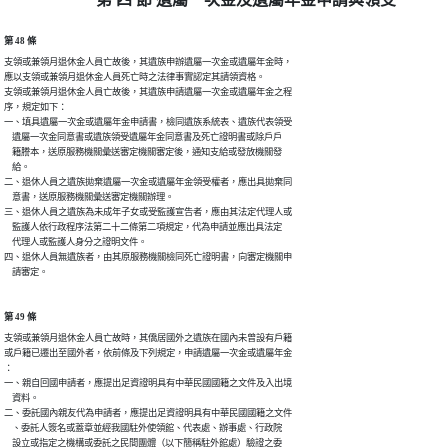
第 48 條
支領或兼領月退休金人員亡故後，其遺族申辦遺屬一次金或遺屬年金時，

應以支領或兼領月退休金人員死亡時之法律事實認定其請領資格。

支領或兼領月退休金人員亡故後，其遺族申請遺屬一次金或遺屬年金之程

序，規定如下：

一、填具遺屬一次金或遺屬年金申請書，檢同遺族系統表、遺族代表領受

    遺屬一次金同意書或遺族領受遺屬年金同意書及死亡證明書或除戶戶

    籍謄本，送原服務機關彙送審定機關審定後，通知支給或發放機關發

    給。

二、退休人員之遺族拋棄遺屬一次金或遺屬年金領受權者，應出具拋棄同

    意書，送原服務機關彙送審定機關辦理。

三、退休人員之遺族為未成年子女或受監護宣告者，應由其法定代理人或

    監護人依行政程序法第二十二條第二項規定，代為申請並應出具法定

    代理人或監護人身分之證明文件。

四、退休人員無遺族者，由其原服務機關檢同死亡證明書，向審定機關申

    請審定。
第 49 條
支領或兼領月退休金人員亡故時，其僑居國外之遺族在國內未曾設有戶籍

或戶籍已遷出至國外者，依前條及下列規定，申請遺屬一次金或遺屬年金

：

一、親自回國申請者，應提出足資證明具有中華民國國籍之文件及入出境

    資料。

二、委託國內親友代為申請者，應提出足資證明具有中華民國國籍之文件

    、委託人簽名或蓋章並經我國駐外使領館、代表處、辦事處、行政院

    設立或指定之機構或委託之民間團體（以下簡稱駐外館處）驗證之委
