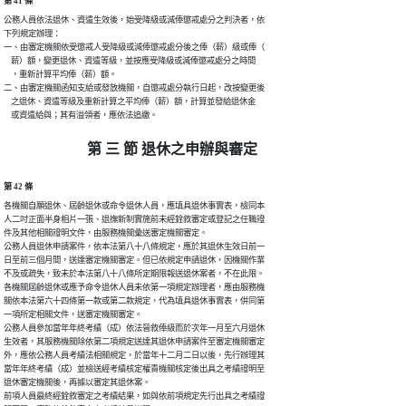
第 41 條
公務人員依法退休、資遣生效後，始受降級或減俸懲戒處分之判決者，依

下列規定辦理：

一、由審定機關依受懲戒人受降級或減俸懲戒處分後之俸（薪）級或俸（

    薪）額，變更退休、資遣等級，並按應受降級或減俸懲戒處分之時間

    ，重新計算平均俸（薪）額。

二、由審定機關函知支給或發放機關，自懲戒處分執行日起，改按變更後

    之退休、資遣等級及重新計算之平均俸（薪）額，計算並發給退休金

    或資遣給與；其有溢領者，應依法追繳。
第 三 節 退休之申辦與審定
第 42 條
各機關自願退休、屆齡退休或命令退休人員，應填具退休事實表，檢同本

人二吋正面半身相片一張、退撫新制實施前未經銓敘審定或登記之任職證

件及其他相關證明文件，由服務機關彙送審定機關審定。

公務人員退休申請案件，依本法第八十八條規定，應於其退休生效日前一

日至前三個月間，送達審定機關審定。但已依規定申請退休，因機關作業

不及或疏失，致未於本法第八十八條所定期限報送退休案者，不在此限。

各機關屆齡退休或應予命令退休人員未依第一項規定辦理者，應由服務機

關依本法第六十四條第一款或第二款規定，代為填具退休事實表，併同第

一項所定相關文件，送審定機關審定。

公務人員參加當年年終考績（成）依法晉敘俸級而於次年一月至六月退休

生效者，其服務機關除依第二項規定送達其退休申請案件至審定機關審定

外，應依公務人員考績法相關規定，於當年十二月二日以後，先行辦理其

當年年終考績（成）並檢送經考績核定權責機關核定後出具之考績證明至

退休審定機關後，再據以審定其退休案。

前項人員最終經銓敘審定之考績結果，如與依前項規定先行出具之考績證
