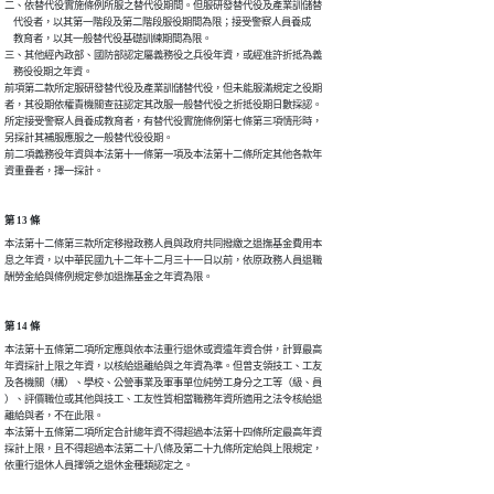
二、依替代役實施條例所服之替代役期間。但服研發替代役及產業訓儲替

    代役者，以其第一階段及第二階段服役期間為限；接受警察人員養成

    教育者，以其一般替代役基礎訓練期間為限。

三、其他經內政部、國防部認定屬義務役之兵役年資，或經准許折抵為義

    務役役期之年資。

前項第二款所定服研發替代役及產業訓儲替代役，但未能服滿規定之役期

者，其役期依權責機關查註認定其改服一般替代役之折抵役期日數採認。

所定接受警察人員養成教育者，有替代役實施條例第七條第三項情形時，

另採計其補服應服之一般替代役役期。

前二項義務役年資與本法第十一條第一項及本法第十二條所定其他各款年

資重疊者，擇一採計。
第 13 條
本法第十二條第三款所定移撥政務人員與政府共同撥繳之退撫基金費用本

息之年資，以中華民國九十二年十二月三十一日以前，依原政務人員退職

酬勞金給與條例規定參加退撫基金之年資為限。
第 14 條
本法第十五條第二項所定應與依本法重行退休或資遣年資合併，計算最高

年資採計上限之年資，以核給退離給與之年資為準。但曾支領技工、工友

及各機關（構）、學校、公營事業及軍事單位純勞工身分之工等（級、員

）、評價職位或其他與技工、工友性質相當職務年資所適用之法令核給退

離給與者，不在此限。

本法第十五條第二項所定合計總年資不得超過本法第十四條所定最高年資

採計上限，且不得超過本法第二十八條及第二十九條所定給與上限規定，

依重行退休人員擇領之退休金種類認定之。