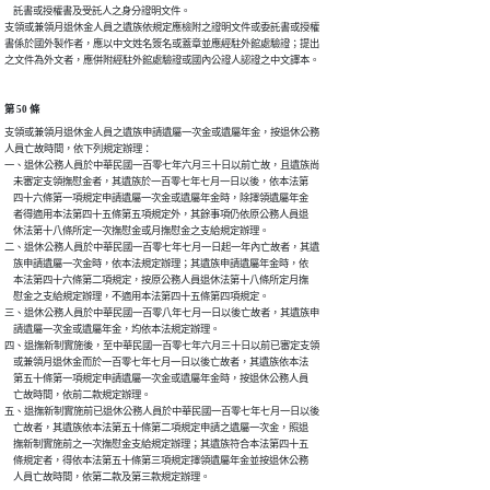
    託書或授權書及受託人之身分證明文件。

支領或兼領月退休金人員之遺族依規定應檢附之證明文件或委託書或授權

書係於國外製作者，應以中文姓名簽名或蓋章並應經駐外館處驗證；提出

之文件為外文者，應併附經駐外館處驗證或國內公證人認證之中文譯本。
第 50 條
支領或兼領月退休金人員之遺族申請遺屬一次金或遺屬年金，按退休公務

人員亡故時間，依下列規定辦理：

一、退休公務人員於中華民國一百零七年六月三十日以前亡故，且遺族尚

    未審定支領撫慰金者，其遺族於一百零七年七月一日以後，依本法第

    四十六條第一項規定申請遺屬一次金或遺屬年金時，除擇領遺屬年金

    者得適用本法第四十五條第五項規定外，其餘事項仍依原公務人員退

    休法第十八條所定一次撫慰金或月撫慰金之支給規定辦理。

二、退休公務人員於中華民國一百零七年七月一日起一年內亡故者，其遺

    族申請遺屬一次金時，依本法規定辦理；其遺族申請遺屬年金時，依

    本法第四十六條第二項規定，按原公務人員退休法第十八條所定月撫

    慰金之支給規定辦理，不適用本法第四十五條第四項規定。

三、退休公務人員於中華民國一百零八年七月一日以後亡故者，其遺族申

    請遺屬一次金或遺屬年金，均依本法規定辦理。

四、退撫新制實施後，至中華民國一百零七年六月三十日以前已審定支領

    或兼領月退休金而於一百零七年七月一日以後亡故者，其遺族依本法

    第五十條第一項規定申請遺屬一次金或遺屬年金時，按退休公務人員

    亡故時間，依前二款規定辦理。

五、退撫新制實施前已退休公務人員於中華民國一百零七年七月一日以後

    亡故者，其遺族依本法第五十條第二項規定申請之遺屬一次金，照退

    撫新制實施前之一次撫慰金支給規定辦理；其遺族符合本法第四十五

    條規定者，得依本法第五十條第三項規定擇領遺屬年金並按退休公務

    人員亡故時間，依第二款及第三款規定辦理。