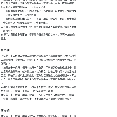
款以外之任務時，發生意外或危險事故，或遭受暴力事件，或罹患疾病，

以致死亡，指有下列情事之一，以致死亡者：

一、在處理公務之場所，於辦公或指定工作之期間，發生意外或危險事故

    ，或遭受暴力事件，或罹患疾病。

二、經機關指派執行本法第五十三條第二項第一款以外任務時，發生意外

    或危險事故，或遭受暴力事件，或罹患疾病。

三、代表機關參加活動時，發生意外或危險事故，或遭受暴力事件，或罹

    患疾病。

前項所定意外或危險事故、遭受暴力事件及罹患疾病，比照第十九條規定

認定。
第 69 條
本法第五十三條第二項第三款所稱於辦公場所，或奉派公差（出）執行前

二款任務時，猝發疾病，以致死亡，指於執行任務時，因突發性疾病，以

致死亡。

本法第五十三條第二項第四款第一目及第二目所稱執行任務往返途中，發

生意外或危險事故，或猝發疾病，以致死亡，指在合理時間，以適當交通

方法，前往辦公場所上班及退勤，或執行任務往返之必經路線途中，非因

本人之重大交通違規行為所生意外或危險事故，或突發性疾病，以致死亡

。

前項所定意外或危險事故，比照第十九條規定認定；所定必經路線及其途

中之認定，比照第二十條第三項至第五項規定辦理。

本法第五十三條第二項第四款第三目所定發生意外或危險事故，比照第十

九條第一款及第二款規定認定；所定猝發疾病，指發生突發性疾病。
第 70 條
本法第五十三條第二項第五款所定戮力職務，積勞過度，比照第二十二條
