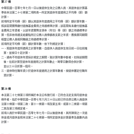
第 27 條
中華民國一百零七年七月一日以後退休生效之公務人員，其退休金計算基

準依本法第二十七條第二項附表一所定其退休年度適用之平均俸（薪）額

計算。

前項所定平均俸（薪）額以其退休年度適用之平均俸（薪）額計算年數，

照該區間實際繳付退撫基金費用之待遇標準計算；該區間有未繳付退撫基

金費用之年資者，以該年資實際支領本（年功）俸（薪）額之待遇標準計

算。但非依待遇支給要點所訂公務人員俸額表支薪之年資，應換算同期間

相當公務人員相同職級之待遇標準計算。

前項所定平均俸（薪）額計算年數，依下列規定計算：

一、照退休年度所適用之計算年數，自退休人員退休生效日前一日往前推

    算，並按日十足計算。

二、遇有不符退休年資採計規定之期間，致計算年數中斷者，扣除該期間

    後，往前計算至退休年度適用之計算年數止。畸零日數得合併計算，

    並以三十日折算一個月。

三、退休時任職年資少於退休年度適用之計算年數者，按退休審定任職年

    資計算。
第 28 條
本法第二十七條第三項所稱於本法公布施行前，已符合法定支領月退休金

條件者，指於中華民國一百零七年六月三十日以前已符合原公務人員退休

法第十條第一項第二款、第十一條第一項及第五項，或第十二條第一項第

二款及第三項規定者。

前項人員於中華民國一百零七年七月一日以後退休者，其所擇領之一次退

休金或月退休金照本法第二十七條第一項所定退休金計算基準及基數內涵

計算。