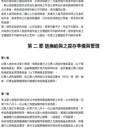
參加社會保險之總保險年資，計算得領取之一次養老給付或老年給付金額

，乘以其經審定退休且參加社會保險之年資占其參加社會保險總保險年資

之比率後，再依其退休時年齡之平均餘命，按月攤提計算。

退休人員同時參加二種以上社會保險者，其應計入每月退休所得之社會保

險年金，按其參加之社會保險種類，分別依前項規定計算後，再合併計算

其金額。

第一項所定退休時年齡，以年為單位，畸零月數不計。所定平均餘命，依

內政部公告退休人員退休當年度之全體國民平均餘命為準；退休當年度之

全體國民平均餘命尚未公告時，以最近一年度之全體國民平均餘命為準。
第 二 節 退撫給與之提存準備與管理
第 6 條
公務人員依本法第七條第一項規定繳付之公務人員退休撫卹基金（以下簡

稱退撫基金）費用，由服務機關於每月發薪時扣收，並即彙繳公務人員退

休撫卹基金管理委員會（以下簡稱基金管理會）。

公務人員失蹤期間，依公務人員俸給法令發給全數本（年功）俸（薪）額

者，仍應由服務機關按月繼續扣收退撫基金費用。
第 7 條
本法第七條第四項所定依法令辦理育嬰留職停薪之年資，以中華民國一百

零六年八月十一日以後之育嬰留職停薪年資為限。

公務人員於中華民國一百零六年八月十一日以後申請育嬰留職停薪者，於

申請育嬰留職停薪時，應依本法第七條第四項規定，選擇於留職停薪期間

，繼續繳付全額退撫基金費用或停止繳費。一經選定，不得變更。

依前項規定選擇繼續繳付育嬰留職停薪期間之全額退撫基金費用者，其應

繳付之退撫基金費用，按月交由服務機關併同其他參加退撫基金人員之退
