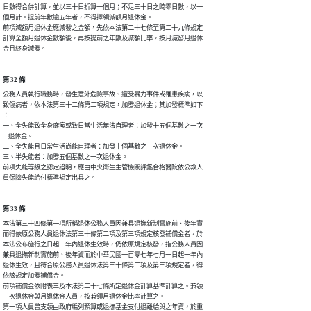
日數得合併計算，並以三十日折算一個月；不足三十日之畸零日數，以一

個月計。提前年數逾五年者，不得擇領減額月退休金。

前項減額月退休金應減發之金額，先依本法第二十七條至第二十九條規定

計算全額月退休金數額後，再按提前之年數及減額比率，按月減發月退休

金且終身減發。
第 32 條
公務人員執行職務時，發生意外危險事故、遭受暴力事件或罹患疾病，以

致傷病者，依本法第三十二條第二項規定，加發退休金；其加發標準如下

：

一、全失能致全身癱瘓或致日常生活無法自理者：加發十五個基數之一次

    退休金。

二、全失能且日常生活尚能自理者：加發十個基數之一次退休金。

三、半失能者：加發五個基數之一次退休金。

前項失能等級之認定證明，應由中央衛生主管機關評鑑合格醫院依公教人

員保險失能給付標準規定出具之。
第 33 條
本法第三十四條第一項所稱退休公務人員因兼具退撫新制實施前、後年資

而得依原公務人員退休法第三十條第二項及第三項規定核發補償金者，於

本法公布施行之日起一年內退休生效時，仍依原規定核發，指公務人員因

兼具退撫新制實施前、後年資而於中華民國一百零七年七月一日起一年內

退休生效，且符合原公務人員退休法第三十條第二項及第三項規定者，得

依該規定加發補償金。

前項補償金依附表三及本法第二十七條所定退休金計算基準計算之。兼領

一次退休金與月退休金人員，按兼領月退休金比率計算之。

第一項人員曾支領由政府編列預算或退撫基金支付退離給與之年資，於重
