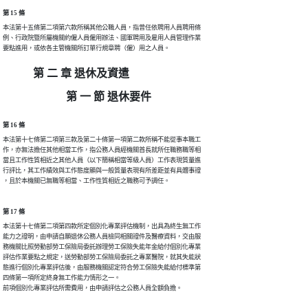
第 15 條
本法第十五條第二項第六款所稱其他公職人員，指曾任依聘用人員聘用條

例、行政院暨所屬機關約僱人員僱用辦法、國軍聘用及雇用人員管理作業

要點進用，或依各主管機關所訂單行規章聘（僱）用之人員。
第 二 章 退休及資遣
第 一 節 退休要件
第 16 條
本法第十七條第二項第三款及第二十條第一項第二款所稱不能從事本職工

作，亦無法擔任其他相當工作，指公務人員經機關首長就所任職務職等相

當且工作性質相近之其他人員（以下簡稱相當等級人員）工作表現質量進

行評比，其工作績效與工作態度顯與一般質量表現有所差距並有具體事證

，且於本機關已無職等相當、工作性質相近之職務可予調任。
第 17 條
本法第十七條第二項第四款所定個別化專業評估機制，出具為終生無工作

能力之證明，由申請自願退休公務人員檢同相關證件及醫療資料，交由服

務機關比照勞動部勞工保險局委託辦理勞工保險失能年金給付個別化專業

評估作業要點之規定，送勞動部勞工保險局委託之專業醫院，就其失能狀

態進行個別化專業評估後，由服務機關認定符合勞工保險失能給付標準第

四條第一項所定終身無工作能力情形之一。

前項個別化專業評估所需費用，由申請評估之公務人員全額負擔。