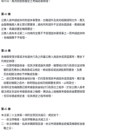
明不同，應改依銓敘審定之考績結果辦理。
第 43 條
公務人員申請退休所附退休事實表、任職證件及其他相關證明文件，應先

由服務機關人事主管切實審查；遇有所附證件不足或有錯誤者，應通知補

正後，再彙送審定機關審定。

公務人員有本法第二十四條所定應不予受理退休案情事之一而申請退休時

，各機關應不予受理。
第 44 條
各機關受理涉案或涉有違失行為之所屬公務人員退休或資遣案時，應依下

列規定辦理：

一、召開考績委員會，就其涉案或違失情節，確實檢討其行政責任並詳慎

    審酌是否應依公務員懲戒法規定，移送懲戒或送請監察院審查，及應

    否依相關法律核予停職或免職。

二、經召開考績委員會檢討後，仍同意受理其申請退休或資遣時，應於彙

    送審定機關之函內，敘明理由並檢同相關審查資料，以明責任。

前項所定各機關應召開考績委員會檢討行政責任之程序，於依公務人員考

績法規定未設有考績委員會之機關，應送由上級機關考績委員會覈實辦理

。但另有懲處規定者，從其規定之程序辦理。
第 45 條
本法第二十五條第一項所定原因消滅日，規定如下：

一、依法停職者，指其停職事由消滅之日。

二、依法休職者，指其休職期限屆滿，依法申請復職並經權責機關核准復

    職之日。
