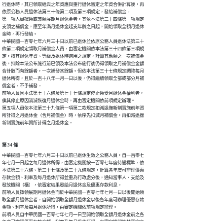
行退休時，其已領取給與之年資應與重行退休審定之年資合併計算後，再

依原公務人員退休法第三十條第二項及第三項規定，發給補償金。

第一項人員擇領或兼領展期月退休金者，其依本法第三十四條第一項規定

支領之補償金，應至年滿月退休金起支年齡之日起，開始領取全額月退休

金時，再行發給。

中華民國一百零七年六月三十日以前已退休並依原公務人員退休法第三十

條第二項規定領取月補償金人員，由審定機關依本法第三十四條第三項規

定，按其退休年資、等級及退休時適用之規定，計算其應領之一次補償金

後，扣除本法公布施行前已領及本法公布施行後仍得領取之月補償金金額

合計數而有餘額者，一次補發其餘額。但依本法第三十七條規定調降每月

退休所得，且於一百十八年一月一日以後，仍得繼續領取全部或部分月補

償金者，不予補發。

前項人員因本法第七十六條及第七十七條規定停止領受月退休金權利者，

俟其停止原因消滅恢復月退休金時，再由審定機關依前項規定辦理。

第五項人員依本法第三十九條第一項第二款規定扣減退撫新制實施前年資

所計得之月退休金（含月補償金）時，依序先扣減月補償金，再扣減退撫

新制實施前年資所計得之月退休金。
第 34 條
中華民國一百零七年六月三十日以前已退休生效之公務人員，自一百零七

年七月一日起之每月退休所得，由審定機關按一百零七年度待遇標準，依

本法第三十六條、第三十七條及第三十九條規定，計算各年度可辦理優惠

存款金額、利率及每月退休所得並重為行政處分後，通知當事人、支給及

發放機關（構），依審定結果發給月退休金及優惠存款利息。

前項人員擇領展期月退休金而於中華民國一百零七年七月一日以後開始領

取全額月退休金者，自開始領取全額月退休金以後各年度可辦理優惠存款

金額、利率及每月退休所得，由審定機關依前項規定辦理。

前項人員自中華民國一百零七年七月一日至開始領取全額月退休金前之各
