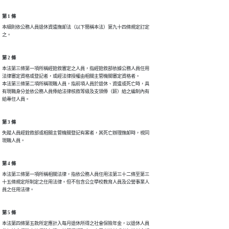
第 1 條
本細則依公務人員退休資遣撫卹法（以下簡稱本法）第九十四條規定訂定

之。
第 2 條
本法第三條第一項所稱經銓敘審定之人員，指經銓敘部依據公務人員任用

法律審定資格或登記者，或經法律授權由相關主管機關審定資格者。

本法第三條第二項所稱現職人員，指前項人員於退休、資遣或死亡時，具

有現職身分並依公務人員俸給法律核敘等級及支領俸（薪）給之編制內有

給專任人員。
第 3 條
失蹤人員經銓敘部或相關主管機關登記有案者，其死亡辦理撫卹時，視同

現職人員。
第 4 條
本法第三條第一項所稱相關法律，指依公務人員任用法第三十二條至第三

十五條規定所制定之任用法律。但不包含公立學校教育人員及公營事業人

員之任用法律。
第 5 條
本法第四條第五款所定應計入每月退休所得之社會保險年金，以退休人員
