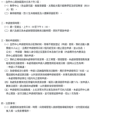
一、自然中心開放範圍共分為下列 2區：

    （一）教學中心（含益康花園、樹屋景觀臺、太陽能光電示範教學區及研習教室（約50

          人）等）。

    （二）藥用植物園（含12生肖植栽區及人體藥草園區等）。
二、申請使用時間：

    （一）週一至週五，上午 9：00至下午 4：00。

    （二）週六及週日為本處辦理環境教育活動時間，原則不開放申請。
三、預約申請規則：

    （一）自然中心申請使用為分區預約制，現場不開放登記（申請）使用，預約活動人數

          需達20人以上，且應於申請使用日前 2個月起至前 2週止提出申請，並以信函（

          公文）、申請書、聯絡人身分證正反面影印本及執行計畫（內容應符合內雙溪自

          然中心經營目標）預約申請。

    （二）預約之場地如遇本處舉辦市政宣導、志工導覽、環境整理、本處辦理環境教育課

          程或其他活動使用，本處得通知申請人調整借用區域或日期（屆時以公告為準）

          ，申請人不得異議。

    （三）為使場域活化使用，申請人因故臨時取消活動時，應於原申請使用日 7天前，以

          電話通知本處註銷活動，以利安排其他候補申請者使用。未事先通知取消活動者

          ，本處得暫停該單位 3個月內之使用申請。

    （四）為避免影響其他民眾權利與資源浪費，報到人數須達原申請人數75％，如申請人

          數無法達到，請主動與本處聯繫，以利重新安排使用時間。

    （五）申請使用日如遇颱風、土石流等天然災害及其他不可抗力因素，本處自然中心將

          停止開放，該次活動之申請視同無效，並可接受延期申請，但以 1次為限。
四、注意事項：

    （一）請遵照核准使用日期、時間，向現場管理人員辦理進場報到程序，切勿提前或延

          後入場，以免影響場序。
