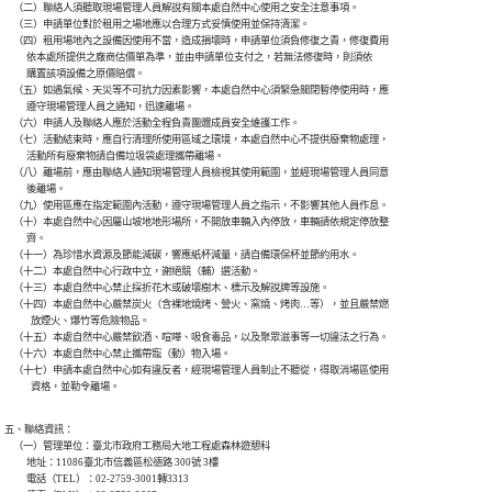
    （二）聯絡人須聽取現場管理人員解說有關本處自然中心使用之安全注意事項。

    （三）申請單位對於租用之場地應以合理方式妥慎使用並保持清潔。

    （四）租用場地內之設備因使用不當，造成損壞時，申請單位須負修復之責，修復費用

          依本處所提供之廠商估價單為準，並由申請單位支付之，若無法修復時，則須依

          購置該項設備之原價賠償。

    （五）如遇氣候、天災等不可抗力因素影響，本處自然中心須緊急關閉暫停使用時，應

          遵守現場管理人員之通知，迅速離場。

    （六）申請人及聯絡人應於活動全程負責團體成員安全維護工作。

    （七）活動結束時，應自行清理所使用區域之環境，本處自然中心不提供廢棄物處理，

          活動所有廢棄物請自備垃圾袋處理攜帶離場。

    （八）離場前，應由聯絡人通知現場管理人員檢視其使用範圍，並經現場管理人員同意

          後離場。

    （九）使用區應在指定範圍內活動，遵守現場管理人員之指示，不影響其他人員作息。

    （十）本處自然中心因屬山坡地地形場所，不開放車輛入內停放，車輛請依規定停放整

          齊。

    （十一）為珍惜水資源及節能減碳，響應紙杯減量，請自備環保杯並節約用水。

    （十二）本處自然中心行政中立，謝絕競（輔）選活動。

    （十三）本處自然中心禁止採折花木或破壞樹木、標示及解說牌等設施。

    （十四）本處自然中心嚴禁炭火（含裸地燒烤、營火、窯燒、烤肉…等），並且嚴禁燃

            放煙火、爆竹等危險物品。

    （十五）本處自然中心嚴禁飲酒、喧嘩、吸食毒品，以及聚眾滋事等一切違法之行為。

    （十六）本處自然中心禁止攜帶寵（動）物入場。

    （十七）申請本處自然中心如有違反者，經現場管理人員制止不聽從，得取消場區使用

            資格，並勒令離場。
五、聯絡資訊：

    （一）管理單位：臺北市政府工務局大地工程處森林遊憩科

          地址：11086臺北市信義區松德路 300號 3樓

          電話（TEL）：02-2759-3001轉3313
