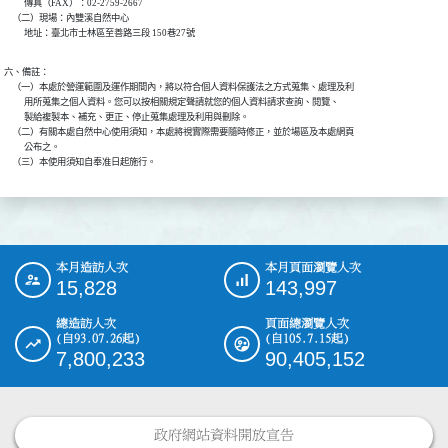
          傳真（FAX）：02-2759-2667

    （二）現場：內雙溪自然中心

          地址：臺北市士林區至善路三段 150巷27號
六、備註：

    （一）本處於營運範圍及運作期間內，將以符合個人資料保護法之方式蒐集、處理及利

          用所蒐集之個人資料。您可以按相關規定聲請就您的個人資料請求查詢、閱覽、

          製給複製本、補充、更正、停止蒐集處理及利用與刪除。

    （二）有關本處自然中心使用須知，本處將視實際需要隨時修正，並於場區及本處網頁

          公布之。

    （三）本使用須知自奉准日起施行。
本月造訪人次
本月頁面瀏覽人次
:::
15,828
143,997
總造訪人次
頁面總瀏覽人次
(自93.07.26起)
(自105.7.15起)
7,800,233
90,405,152
政府網站資料開放宣告