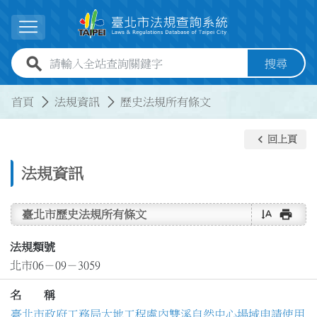
跳到主要內容
展開選單
全站查詢關鍵字欄位
搜尋
:::
:::
首頁
法規資訊
歷史法規所有條文
keyboard_arrow_left
回上頁
法規資訊
text_rotate_vertical
print
臺北市歷史法規所有條文
法規類號
北市06－09－3059
名 稱
臺北市政府工務局大地工程處內雙溪自然中心場域申請使用