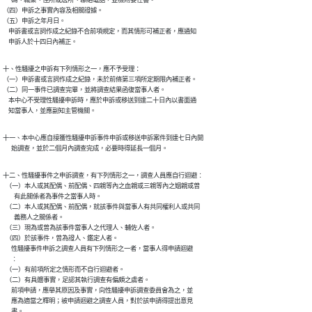
（四）申訴之事實內容及相關證據。

（五）申訴之年月日。

    申訴書或言詞作成之紀錄不合前項規定，而其情形可補正者，應通知

    申訴人於十四日內補正。
十、性騷擾之申訴有下列情形之一，應不予受理：

（一）申訴書或言詞作成之紀錄，未於前條第三項所定期限內補正者。

（二）同一事件已調查完畢，並將調查結果函復當事人者。

    本中心不受理性騷擾申訴時，應於申訴或移送到達二十日內以書面通

    知當事人，並應副知主管機關。
十一、本中心應自接獲性騷擾申訴事件申訴或移送申訴案件到達七日內開

      始調查，並於二個月內調查完成，必要時得延長一個月。
十二、性騷擾事件之申訴調查，有下列情形之一，調查人員應自行迴避︰

  （一）本人或其配偶、前配偶、四親等內之血親或三親等內之姻親或曾

        有此關係者為事件之當事人時。

  （二）本人或其配偶、前配偶，就該事件與當事人有共同權利人或共同

        義務人之關係者。

  （三）現為或曾為該事件當事人之代理人、輔佐人者。

  （四）於該事件，曾為證人、鑑定人者。

      性騷擾事件申訴之調查人員有下列情形之一者，當事人得申請迴避

      ︰

  （一）有前項所定之情形而不自行迴避者。

  （二）有具體事實，足認其執行調查有偏頗之虞者。

      前項申請，應舉其原因及事實，向性騷擾申訴調查委員會為之，並

      應為適當之釋明；被申請迴避之調查人員，對於該申請得提出意見

      書。
