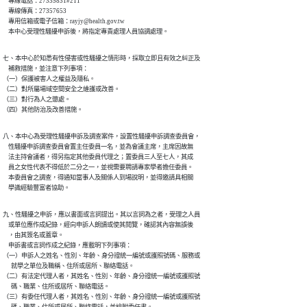
    專線電話：27335831#211

    專線傳真：27357653

    專用信箱或電子信箱：rayjy@health.gov.tw

    本中心受理性騷擾申訴後，將指定專責處理人員協調處理。
七、本中心於知悉有性侵害或性騷擾之情形時，採取立即且有效之糾正及

    補救措施，並注意下列事項：

（一）保護被害人之權益及隱私。

（二）對所屬場域空間安全之維護或改善。

（三）對行為人之懲處。

（四）其他防治及改善措施。
八、本中心為受理性騷擾申訴及調查案件，設置性騷擾申訴調查委員會，

    性騷擾申訴調查委員會置主任委員一名，並為會議主席，主席因故無

    法主持會議者，得另指定其他委員代理之；置委員三人至七人，其成

    員之女性代表不得低於二分之一，並視需要聘請專家學者擔任委員。

    本委員會之調查，得通知當事人及關係人到場說明，並得邀請具相關

    學識經驗豐富者協助。
九、性騷擾之申訴，應以書面或言詞提出。其以言詞為之者，受理之人員

    或單位應作成紀錄，經向申訴人朗讀或使其閱覽，確認其內容無誤後

    ，由其簽名或蓋章。

    申訴書或言詞作成之紀錄，應載明下列事項：

（一）申訴人之姓名、性別、年齡、身分證統一編號或護照號碼、服務或

      就學之單位及職稱、住所或居所、聯絡電話。

（二）有法定代理人者，其姓名、性別、年齡、身分證統一編號或護照號

      碼、職業、住所或居所、聯絡電話。

（三）有委任代理人者，其姓名、性別、年齡、身分證統一編號或護照號

      碼、職業、住所或居所、聯絡電話，並檢附委任書。
