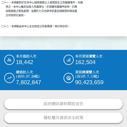
二十一、本規範對於在本中心接受服務之人員間發生之性騷擾事件，亦適

        用之。本中心雖非加害人所屬單位，於接獲性騷擾申訴時，仍應

        採取適當之緊急處理，並應於七日內將申訴書及相關資料移送臺

        北市政府社會局。
二十二、本規範由本中心主任核定公布後實施，修訂時亦同。
本月造訪人次
本月頁面瀏覽人次
:::
18,442
162,504
總造訪人次
頁面總瀏覽人次
(自93.07.26起)
(自105.7.15起)
7,802,847
90,423,659
政府網站資料開放宣告
隱私權及資訊安全政策