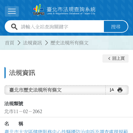
跳到主要內容
展開選單
全站查詢關鍵字欄位
搜尋
:::
:::
首頁
法規資訊
歷史法規所有條文
keyboard_arrow_left
回上頁
法規資訊
text_rotate_vertical
print
臺北市歷史法規所有條文
法規類號
北市11－02－2062
名 稱
臺北市大安區健康服務中心性騷擾防治申訴及調查處理規範