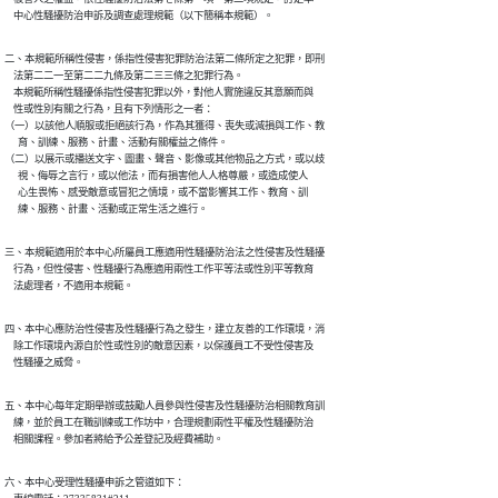
    中心性騷擾防治申訴及調查處理規範（以下簡稱本規範）。
二、本規範所稱性侵害，係指性侵害犯罪防治法第二條所定之犯罪，即刑

    法第二二一至第二二九條及第二三三條之犯罪行為。

    本規範所稱性騷擾係指性侵害犯罪以外，對他人實施違反其意願而與

    性或性別有關之行為，且有下列情形之一者：

（一）以該他人順服或拒絕該行為，作為其獲得、喪失或減損與工作、教

      育、訓練、服務、計畫、活動有關權益之條件。

（二）以展示或播送文字、圖畫、聲音、影像或其他物品之方式，或以歧

      視、侮辱之言行，或以他法，而有損害他人人格尊嚴，或造成使人

      心生畏怖、感受敵意或冒犯之情境，或不當影響其工作、教育、訓

      練、服務、計畫、活動或正常生活之進行。
三、本規範適用於本中心所屬員工應適用性騷擾防治法之性侵害及性騷擾

    行為，但性侵害、性騷擾行為應適用兩性工作平等法或性別平等教育

    法處理者，不適用本規範。
四、本中心應防治性侵害及性騷擾行為之發生，建立友善的工作環境，消

    除工作環境內源自於性或性別的敵意因素，以保護員工不受性侵害及

    性騷擾之威脅。
五、本中心每年定期舉辦或鼓勵人員參與性侵害及性騷擾防治相關教育訓

    練，並於員工在職訓練或工作坊中，合理規劃兩性平權及性騷擾防治

    相關課程。參加者將給予公差登記及經費補助。
六、本中心受理性騷擾申訴之管道如下：
