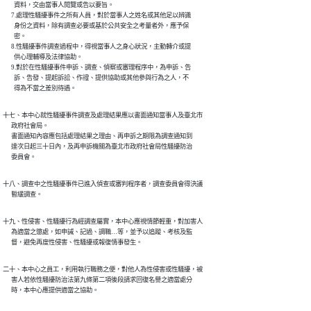
        資料，交由當事人閱覽或告以要旨。

      7.處理性騷擾事件之所有人員，對於當事人之姓名或其他足以辨識

        身份之資料，除有調查必要或基於公共安全之考量者外，應予保

        密。

      8.性騷擾事件調查過程中，得視當事人之身心狀況，主動轉介或提

        供心理輔導及法律協助。

      9.對於在性騷擾事件申訴、調查、偵察或審理程序中，為申訴、告

        訴、告發、提起訴訟、作證、提供協助或其他參與行為之人，不

        得為不當之差別待遇。
十七、本中心就性騷擾事件調查及處理結果應以書面通知當事人及臺北市

      政府社會局。

      書面通知內容應包括處理結果之理由、再申訴之期限為調查通知到

      達次日起三十日內，及再申訴機關為臺北市政府社會局性騷擾防治

      委員會。
十八、調查中之性騷擾事件已進入偵查或審判程序者，調查委員會得決議

      暫緩調查。
十九、性侵害、性騷擾行為經調查屬實，本中心應視情節輕重，對加害人

      為適當之懲處，如申誡、記過、調職…等，並予以追蹤、考核及監

      督，避免再度性侵害、性騷擾或報復情事發生。
二十、本中心之員工，利用執行職務之便，對他人為性侵害或性騷擾，被

      害人若依性騷擾防治法第九條第二項後段請求回復名譽之適當處分

      時，本中心應提供適當之協助。