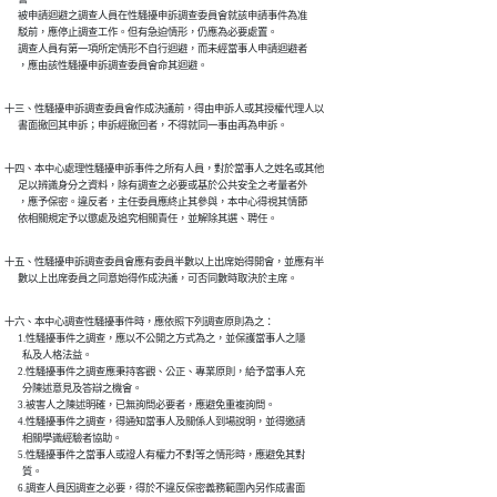
      被申請迴避之調查人員在性騷擾申訴調查委員會就該申請事件為准

      駁前，應停止調查工作。但有急迫情形，仍應為必要處置。

      調查人員有第一項所定情形不自行迴避，而未經當事人申請迴避者

      ，應由該性騷擾申訴調查委員會命其迴避。
十三、性騷擾申訴調查委員會作成決議前，得由申訴人或其授權代理人以

      書面撤回其申訴；申訴經撤回者，不得就同一事由再為申訴。
十四、本中心處理性騷擾申訴事件之所有人員，對於當事人之姓名或其他

      足以辨識身分之資料，除有調查之必要或基於公共安全之考量者外

      ，應予保密。違反者，主任委員應終止其參與，本中心得視其情節

      依相關規定予以懲處及追究相關責任，並解除其選、聘任。
十五、性騷擾申訴調查委員會應有委員半數以上出席始得開會，並應有半

      數以上出席委員之同意始得作成決議，可否同數時取決於主席。
十六、本中心調查性騷擾事件時，應依照下列調查原則為之：

      1.性騷擾事件之調查，應以不公開之方式為之，並保護當事人之隱

        私及人格法益。

      2.性騷擾事件之調查應秉持客觀、公正、專業原則，給予當事人充

        分陳述意見及答辯之機會。

      3.被害人之陳述明確，已無詢問必要者，應避免重複詢問。

      4.性騷擾事件之調查，得通知當事人及關係人到場說明，並得邀請

        相關學識經驗者協助。

      5.性騷擾事件之當事人或證人有權力不對等之情形時，應避免其對

        質。

      6.調查人員因調查之必要，得於不違反保密義務範圍內另作成書面
