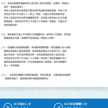
十八、本局自接獲性騷擾申訴之翌日起二個月內結案；必要時，得延長一

      個月，並通知當事人。

      申訴人如認本局未處理或不服本局所為調查或懲戒結果，申訴人得

      依性別平等工作法第三十二條之一規定，向臺北市政府提起申訴。

      申訴人如認本局於知悉性騷擾情形時，未採取立即有效之糾正及補

      救措施者，得依性別平等工作法第三十四條第一項規定，向臺北市

      政府提起申訴。
十九、委員會對已進入司法程序之性騷擾申訴，經申訴人同意後，得決議

      暫緩調查及決議，其期間不受前點第一項規定之限制。
二十、性騷擾行為經調查屬實，本局應視情節輕重，對性騷擾行為人依相

      關規定為適當之懲戒或處理，並按勞動部規定之內容及方式，通知

      臺北市政府。如涉及刑事責任時，本局並應協助申訴人提出告訴。

      本局依性別平等工作法第二十七條第一項及第二項與性騷擾行為人

      連帶負損害賠償責任時，於本局賠償被害人損害後，對於性騷擾行

      為人，有求償權。
二十一、本局對性騷擾行為應採取追蹤、考核及監督，以確保懲戒或處理

        措施有效執行，避免相同事件或報復情事發生。
本月造訪人次
本月頁面瀏覽人次
:::