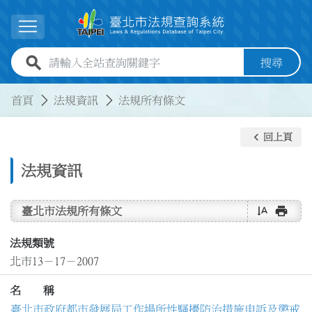
跳到主要內容
展開選單
全站查詢關鍵字欄位
搜尋
:::
:::
首頁
法規資訊
法規所有條文
keyboard_arrow_left
回上頁
法規資訊
text_rotate_vertical
print
臺北市法規所有條文
法規類號
北市13－17－2007
名 稱
臺北市政府都市發展局工作場所性騷擾防治措施申訴及懲戒