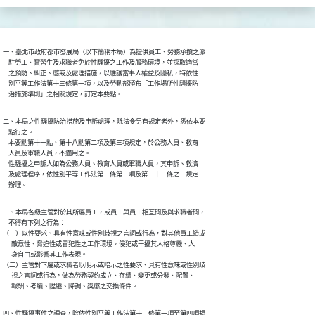
一、臺北市政府都市發展局（以下簡稱本局）為提供員工、勞務承攬之派

    駐勞工、實習生及求職者免於性騷擾之工作及服務環境，並採取適當

    之預防、糾正、懲戒及處理措施，以維護當事人權益及隱私，特依性

    別平等工作法第十三條第一項，以及勞動部頒布「工作場所性騷擾防

    治措施準則」之相關規定，訂定本要點。
二、本局之性騷擾防治措施及申訴處理，除法令另有規定者外，悉依本要

    點行之。

    本要點第十一點、第十八點第二項及第三項規定，於公務人員、教育

    人員及軍職人員，不適用之。

    性騷擾之申訴人如為公務人員、教育人員或軍職人員，其申訴、救濟

    及處理程序，依性別平等工作法第二條第三項及第三十二條之三規定

    辦理。
三、本局各級主管對於其所屬員工，或員工與員工相互間及與求職者間，

    不得有下列之行為：

（一）以性要求、具有性意味或性別歧視之言詞或行為，對其他員工造成

      敵意性、脅迫性或冒犯性之工作環境，侵犯或干擾其人格尊嚴、人

      身自由或影響其工作表現。

（二）主管對下屬或求職者以明示或暗示之性要求、具有性意味或性別歧

      視之言詞或行為，做為勞務契約成立、存續、變更或分發、配置、

      報酬、考績、陞遷、降調、獎懲之交換條件。
四、性騷擾事件之調查，除依性別平等工作法第十二條第一項至第四項規
