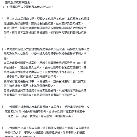
      協商解決或補救辦法。

（二）保護當事人之隱私及其他人格法益。
九、員工於非本局所能支配、管理之工作場所工作者，本局應為工作環境

    性騷擾風險類型辨識、提供必要防護措施，並事前詳為告知員工。

    本局知悉員工間發生適用性騷擾防治法或跟蹤騷擾防制法之性騷擾事

    件時，應注意其工作場所性騷擾風險，適時預防及提供相關協助措施

    。
十、本局應以保密方式處理性騷擾之申訴及作成決議，確保雙方當事人之

    隱私及其他人格法益，並使申訴人免於遭受任何報復或其他不利之待

    遇。

    本局為處理性騷擾申訴案件，應設立性騷擾申訴處理委員會（以下簡

    稱委員會），置委員三人至八人，由局長就申訴個案指定或選聘，其

    中應有具備性別意識之專業人士，且女性委員比例不得低於二分之一

    ；其委員至少應有三分之二為外部專家學者。

    委員會得由局長指定其中一人為召集人，並為會議主席；主席因故無

    法主持會議者，得另指定其他委員代理之。

    勞務承攬派駐勞工如遭受本局員工性騷擾時，本局將受理申訴並與其

    所屬事業單位共同調查，將結果通知所屬事業單位及當事人。
十一、性騷擾之被申訴人為本局首長時，本局員工、勞務承攬派駐勞工或

      求職者除可依本局內部管道申訴外，亦得依性別平等工作法第三十

      二條之一第一項第一款規定，逕向臺北市政府提起申訴。
十二、性騷擾之申訴，得以言詞、電子郵件或書面提出申訴。以言詞或電

      子郵件為之者，受理之人員或單位應作成紀錄，並向申訴人朗讀或
