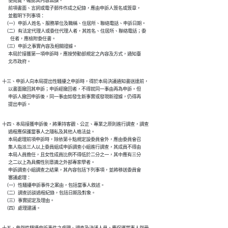
      使閱覽，確認其內容無誤。

      前項書面、言詞或電子郵件作成之紀錄，應由申訴人簽名或簽章，

      並載明下列事項：

  （一）申訴人姓名、服務單位及職稱、住居所、聯絡電話、申訴日期。

  （二）有法定代理人或委任代理人者，其姓名、住居所、聯絡電話；委

        任者，應檢附委任書。

  （三）申訴之事實內容及相關證據。

      本局於接獲第一項申訴時，應按勞動部規定之內容及方式，通知臺

      北市政府。
十三、申訴人向本局提出性騷擾之申訴時，得於本局決議通知書送達前，

      以書面撤回其申訴；申訴經撤回者，不得就同一事由再為申訴。但

      申訴人撤回申訴後，同一事由如發生新事實或發現新證據，仍得再

      提出申訴。
十四、本局接獲申訴後，將秉持客觀、公正、專業之原則進行調查，調查

      過程應保護當事人之隱私及其他人格法益。

      本局處理前項申訴時，除依第十點規定設委員會外，應由委員會召

      集人指派三人以上委員組成申訴調查小組進行調查，其成員不得由

      本局人員擔任，且女性成員比例不得低於二分之一，其中應有三分

      之二以上為具備性別意識之外部專家學者。

      申訴調查小組調查之結果，其內容包括下列事項，並將移送委員會

      審議處理：

  （一）性騷擾申訴事件之案由，包括當事人敘述。

  （二）調查訪談過程紀錄，包括日期及對象。

  （三）事實認定及理由。

  （四）處理建議。