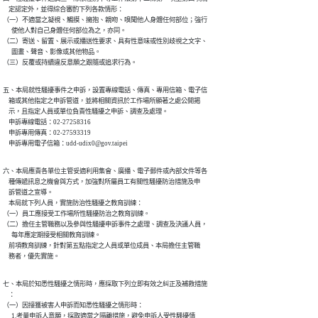
    定認定外，並得綜合審酌下列各款情形：

（一）不適當之凝視、觸摸、擁抱、親吻、嗅聞他人身體任何部位；強行

      使他人對自己身體任何部位為之，亦同。

（二）寄送、留置、展示或播送性要求、具有性意味或性別歧視之文字、

      圖畫、聲音、影像或其他物品。

（三）反覆或持續違反意願之跟隨或追求行為。
五、本局就性騷擾事件之申訴，設置專線電話、傳真、專用信箱、電子信

    箱或其他指定之申訴管道，並將相關資訊於工作場所顯著之處公開揭

    示，且指定人員或單位負責性騷擾之申訴、調查及處理。

    申訴專線電話：02-27258316

    申訴專用傳真：02-27593319

    申訴專用電子信箱：udd-udix0@gov.taipei
六、本局應責各單位主管妥適利用集會、廣播、電子郵件或內部文件等各

    種傳遞訊息之機會與方式，加強對所屬員工有關性騷擾防治措施及申

    訴管道之宣導。

    本局就下列人員，實施防治性騷擾之教育訓練：

（一）員工應接受工作場所性騷擾防治之教育訓練。

（二）擔任主管職務以及參與性騷擾申訴事件之處理、調查及決議人員，

      每年應定期接受相關教育訓練。

    前項教育訓練，針對第五點指定之人員或單位成員、本局擔任主管職

    務者，優先實施。
七、本局於知悉性騷擾之情形時，應採取下列立即有效之糾正及補救措施

    ：

（一）因接獲被害人申訴而知悉性騷擾之情形時：

      1.考量申訴人意願，採取適當之隔離措施，避免申訴人受性騷擾情
