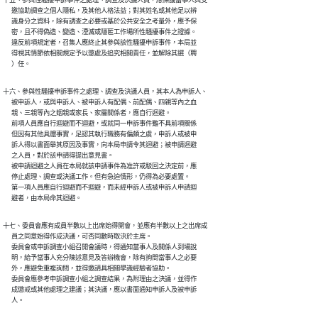
十五、參與性騷擾申訴事件之處理、調查及決議人員，應保護當事人與受

      邀協助調查之個人隱私，及其他人格法益；對其姓名或其他足以辨

      識身分之資料，除有調查之必要或基於公共安全之考量外，應予保

      密，且不得偽造、變造、湮滅或隱匿工作場所性騷擾事件之證據。

      違反前項規定者，召集人應終止其參與該性騷擾申訴事件，本局並

      得視其情節依相關規定予以懲處及追究相關責任，並解除其選（聘

      ）任。
十六、參與性騷擾申訴事件之處理、調查及決議人員，其本人為申訴人、

      被申訴人，或與申訴人、被申訴人有配偶、前配偶、四親等內之血

      親、三親等內之姻親或家長、家屬關係者，應自行迴避。

      前項人員應自行迴避而不迴避，或就同一申訴事件雖不具前項關係

      但因有其他具體事實，足認其執行職務有偏頗之虞，申訴人或被申

      訴人得以書面舉其原因及事實，向本局申請令其迴避；被申請迴避

      之人員，對於該申請得提出意見書。

      被申請迴避之人員在本局就該申請事件為准許或駁回之決定前，應

      停止處理、調查或決議工作。但有急迫情形，仍得為必要處置。

      第一項人員應自行迴避而不迴避，而未經申訴人或被申訴人申請迴

      避者，由本局命其迴避。
十七、委員會應有成員半數以上出席始得開會，並應有半數以上之出席成

      員之同意始得作成決議，可否同數時取決於主席。

      委員會或申訴調查小組召開會議時，得通知當事人及關係人到場說

      明，給予當事人充分陳述意見及答辯機會，除有詢問當事人之必要

      外，應避免重複詢問，並得邀請具相關學識經驗者協助。

      委員會應參考申訴調查小組之調查結果，為附理由之決議，並得作

      成懲戒或其他處理之建議；其決議，應以書面通知申訴人及被申訴

      人。