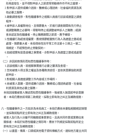
        形再度發生，並不得對申訴人之薪資等勞動條件作不利之變更。

      2.對申訴人提供或轉介諮詢、醫療或心理諮商、社會福利資源及其

        他必要之服務。

      3.啟動調查程序，對性騷擾事件之相關人員進行訪談或適當之調查

        程序。

      4.被申訴人具權勢地位，且情節重大，於進行調查期間有先行停止

        或調整職務之必要時，得暫時停止或調整被申訴人之職務；經調

        查未認定為性騷擾者，停止職務期間之薪資，應予補發。

      5.性騷擾行為經查證屬實，應視情節輕重對行為人為適當之懲戒或

        處理。情節重大者，本局得依性別平等工作法第十三條之一第二

        項規定，不經預告終止勞動契約。

      6.如經證實有惡意虛構之事實者，亦對申訴人為適當之懲戒或處理

        。

（二）非因前款情形而知悉性騷擾事件時：

      1.訪談相關人員，就相關事實進行必要之釐清及查證。

      2.告知被害人得主張之權益及各種救濟途徑，並依其意願協助其提

        起申訴。

      3.對相關人員適度調整工作內容或工作場所。

      4.依被害人意願，提供或轉介諮詢、醫療或心理諮商處理、社會福

        利資源及其他必要之服務。

    本局因接獲被害人陳述而知悉性騷擾事件，惟被害人無提起申訴意願

    者，本局仍應依前項第二款規定，採取立即有效之糾正及補救措施。
八、性騷擾事件之一方如非為本局員工，本局仍應依本要點相關規定辦理

    ，並採取前點所定立即有效之糾正及補救措施。

    被害人及行為人分屬不同機關或事業單位，且具共同作業或業務往來

    關係者，本局於知悉性騷擾之情形時，應依下列規定採取前點所定立

    即有效之糾正及補救措施：

（一）以書面、傳真、口頭或其他電子資料傳輸方式，通知他方雇主共同
