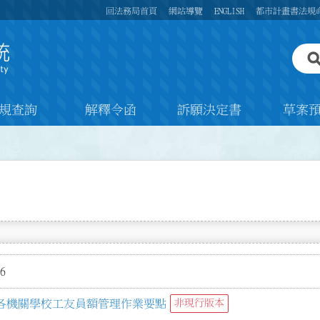
回法務局首頁
網站導覽
ENGLISH
都市計畫書法規
規查詢
解釋令函
訴願決定書
草案
6
各機關學校工友員額管理作業要點
非現行版本