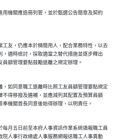
，進用機關應造冊列管，並於甄選公告簡章及契約

案工友，仍應本於精簡用人，配合業務特性，以去

原則，適時檢討，採取適當之替代措施並逐步釋出

離，如同意職工退離時比照工友員額管理要點規定

一律不得移撥及遴補，並應減列其配置及預算員額

於每月五日前至本府人事資訊作業系統填報職工員

行政院人事行政總處人事服務網報送職工人事異動
