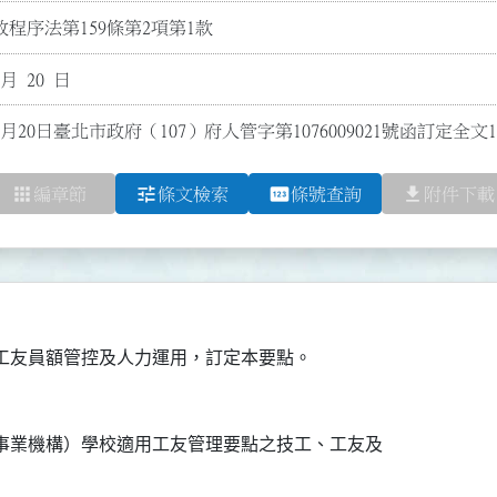
程序法第159條第2項第1款
 月 20 日
2月20日臺北市政府（107）府人管字第1076009021號函訂定全文
apps
tune
pin
file_download
編章節
條文檢索
條號查詢
附件下載
事業機構）學校適用工友管理要點之技工、工友及
