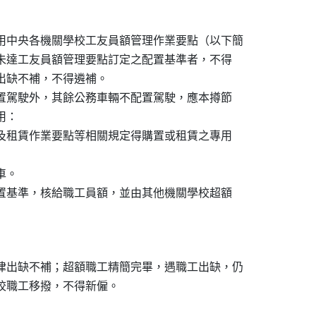
用中央各機關學校工友員額管理作業要點（以下簡

如未達工友員額管理要點訂定之配置基準者，不得

出缺不補，不得遴補。

配置駕駛外，其餘公務車輛不配置駕駛，應本撙節

：

置及租賃作業要點等相關規定得購置或租賃之專用

。

配置基準，核給職工員額，並由其他機關學校超額

律出缺不補；超額職工精簡完畢，遇職工出缺，仍
