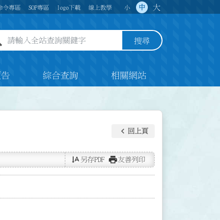
大
中
命令專區
SOP專區
logo下載
線上教學
小
全站查詢關鍵字欄位
搜尋
預告
綜合查詢
相關網站
keyboard_arrow_left
回上頁
text_rotate_vertical
print
另存PDF
友善列印