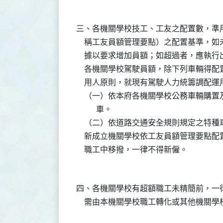
三、各機關學校技工、工友之配置數，準
    稱工友員額管理要點）之配置基準，
    據以要求增加員額；如超過者，應執行
    各機關學校駕駛員額，除下列車輛得
    用人原則，就現有駕駛人力統籌調配運用
    （一）依本府各機關學校公務車輛購
          車。

    （二）依道路交通安全規則規定之特種車
    新成立機關學校依工友員額管理要點
四、各機關學校有超額職工未精簡前，一