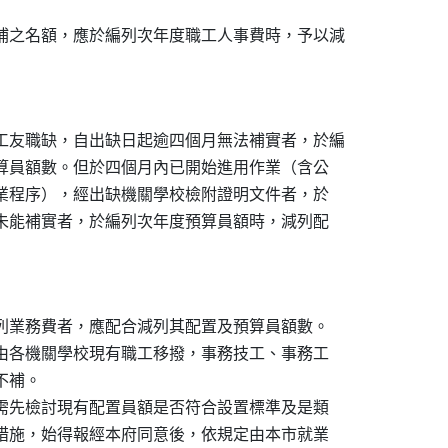
補之名額，應於編列次年度職工人事費時，予以減

工友職缺，自出缺日起逾四個月無法補實者，於編

預算員額數。但於四個月內已開始進用作業（含公

作業程序），經出缺機關學校檢附證明文件者，於

仍未能補實者，於編列次年度預算員額時，減列配

列業務費者，應配合減列其配置及預算員額數。

法由各機關學校現有職工移撥，事務技工、事務工

不補。

，需先檢討現有配置員額是否符合設置標準及是類

代措施，始得報經本府同意後，依規定由本市就業
