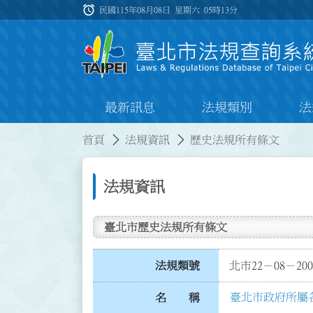
跳到主要內容
alarm
:::
民國115年08月08日 星期六
05時13分
最新訊息
法規類別
法
:::
:::
首頁
法規資訊
歷史法規所有條文
法規資訊
臺北市歷史法規所有條文
法規類號
北市22－08－200
臺北市政府所屬
名 稱