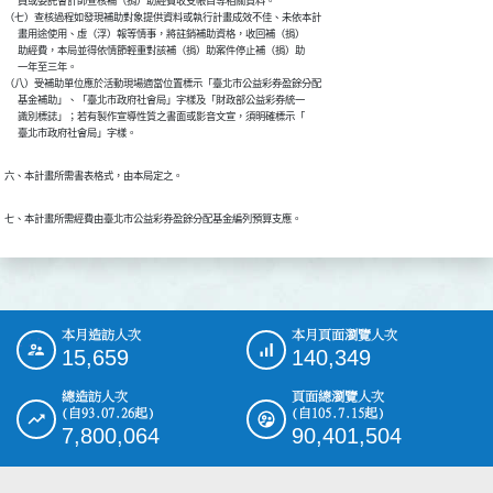
      員或委託會計師查核補（捐）助經費收支帳目等相關資料。

（七）查核過程如發現補助對象提供資料或執行計畫成效不佳、未依本計

      畫用途使用、虛（浮）報等情事，將註銷補助資格，收回補（捐）

      助經費，本局並得依情節輕重對該補（捐）助案件停止補（捐）助

      一年至三年。

（八）受補助單位應於活動現場適當位置標示「臺北市公益彩券盈餘分配

      基金補助」、「臺北市政府社會局」字樣及「財政部公益彩券統一

      識別標誌」；若有製作宣導性質之書面或影音文宣，須明確標示「

      臺北市政府社會局」字樣。
六、本計畫所需書表格式，由本局定之。
七、本計畫所需經費由臺北市公益彩券盈餘分配基金編列預算支應。
本月造訪人次
本月頁面瀏覽人次
:::
15,659
140,349
總造訪人次
頁面總瀏覽人次
(自93.07.26起)
(自105.7.15起)
7,800,064
90,401,504