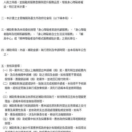
    人員之待遇，並鼓勵其服務意願與提升服務品質，增進身心障礙者權

    益，特訂定本計畫。
二、本計畫之主管機關為臺北市政府社會局（以下稱本局）。
三、補助對象為本局委託辦理「身心障礙者家庭托顧服務」、「身心障礙

    者臨時及短期照顧服務」、「身心障礙者自立生活支持服務」、「輔

    具中心」或「精神障礙者協作模式服務據點計畫」之受託單位。
四、補助項目、內容、補助金額、執行原則及申請時間，由本局每年公告

    之。
五、查核與督導：

（一）同一案件向二個以上機關提出申請補（捐）助，應列明全部經費內

      容，及向各機關申請補（捐）助之項目及金額。如有隱匿不實或造

      假情事，應撤銷該補（捐）助案件，並收回已撥付款項。

（二）若補助對象延遲或缺件，致無法完成相關手續者，本局得不予核銷

      撥款，經核定而無法執行或放棄核銷，須先行函報本局並敘明理由

      。

（三）補助對象如無法依原核定補助項目執行，有特殊情況且有合理變更

      理由，函報本局核准後始得辦理。

（四）補助對象進行核銷請款時，應本誠信原則對所提出支用單據之支付

      事實及真實性負責，並依政府支出憑證處理要點規定辦理。如有不

      實，應負相關責任，涉及刑事責任者，移送司法機關偵辦。

（五）受補（捐）助經費中如涉及採購事項，應依政府採購法等相關規定

      辦理。

（六）補助對象之會計作業應參照政府會計有關規定負責辦理，本局得派
