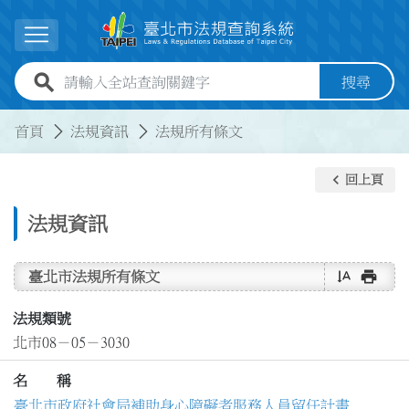
跳到主要內容
展開選單
全站查詢關鍵字欄位
搜尋
:::
:::
首頁
法規資訊
法規所有條文
keyboard_arrow_left
回上頁
法規資訊
text_rotate_vertical
print
臺北市法規所有條文
法規類號
北市08－05－3030
名 稱
臺北市政府社會局補助身心障礙者服務人員留任計畫