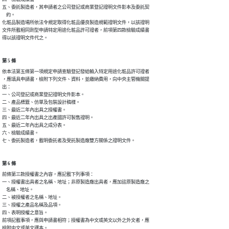
五、委託製造者，其申請者之公司登記或商業登記證明文件影本及委託契

    約。

化粧品製造場所依法令規定取得化粧品優良製造規範證明文件，以該證明

文件所載相同劑型申請特定用途化粧品許可證者，前項第四款檢驗成績書

得以該證明文件代之。
第 5 條
依本法第五條第一項規定申請查驗登記發給輸入特定用途化粧品許可證者

，應填具申請書，檢附下列文件、資料，並繳納費用，向中央主管機關提

出：

一、公司登記或商業登記證明文件影本。

二、產品標籤、仿單及包裝設計稿樣。

三、最近二年內出具之授權書。

四、最近二年內出具之出產國許可製售證明。

五、最近二年內出具之成分表。

六、檢驗成績書。

七、委託製造者，載明委託者及受託製造廠雙方關係之證明文件。
第 6 條
前條第三款授權書之內容，應記載下列事項：

一、授權書出具者之名稱、地址；非原製造廠出具者，應加註原製造廠之

    名稱、地址。

二、被授權者之名稱、地址。

三、授權之產品名稱及品項。

四、表明授權之意旨。

前項記載事項，應與申請書相符；授權書為中文或英文以外之外文者，應

檢附中文或英文譯本。