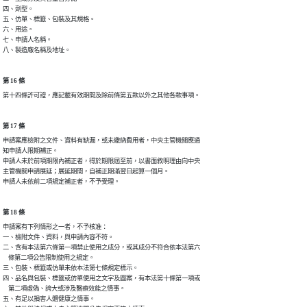
四、劑型。

五、仿單、標籤、包裝及其規格。

六、用途。

七、申請人名稱。

八、製造廠名稱及地址。
第 16 條
第十四條許可證，應記載有效期間及除前條第五款以外之其他各款事項。
第 17 條
申請案應檢附之文件、資料有缺漏，或未繳納費用者，中央主管機關應通

知申請人限期補正。

申請人未於前項期限內補正者，得於期限屆至前，以書面敘明理由向中央

主管機關申請展延；展延期間，自補正期滿翌日起算一個月。

申請人未依前二項規定補正者，不予受理。
第 18 條
申請案有下列情形之一者，不予核准：

一、檢附文件、資料，與申請內容不符。

二、含有本法第六條第一項禁止使用之成分，或其成分不符合依本法第六

    條第二項公告限制使用之規定。

三、包裝、標籤或仿單未依本法第七條規定標示。

四、品名與包裝、標籤或仿單使用之文字及圖案，有本法第十條第一項或

    第二項虛偽、誇大或涉及醫療效能之情事。

五、有足以損害人體健康之情事。
