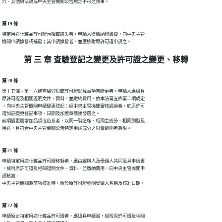
六、其他與法規或中央主管機關公告規定不符之情事。
第 19 條
特定用途化粧品許可證污損或遺失者，申請人得繳納證書費，向中央主管

機關申請換發或補發；其申請換發者，並應檢附原許可證申請之。
第 三 章 查驗登記之變更及許可證之變更、移轉
第 20 條
第十五條、第十六條查驗登記或許可證記載事項有變更者，申請人應檢具

原許可證及相關證明文件、資料，並繳納費用，依本法第五條第二項規定

，向中央主管機關申請變更登記：經中央主管機關審核通過者，於原許可

證加註變更登記事項、日期及加蓋章戳後發還之。

前項變更屬增加品項或色系者，以同一製造廠、相同主成分、相同劑型及

用途，且符合中央主管機關公告特定用途成分之限量範圍者為限。
第 21 條
申請特定用途化粧品許可證移轉者，應由讓與人及受讓人共同填具申請書

，檢附原許可證及相關證明文件、資料，並繳納費用，向中央主管機關申

請核准。

中央主管機關為前項核准時，應於原許可證載明受讓人名稱及核准日期。
第 22 條
申請廢止特定用途化粧品許可證者，應填具申請書，檢附原許可證及相關
