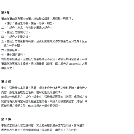
第 9 條
第四條第四款及第五條第六款檢驗成績書，應記載下列事項：

一、性狀：產品之外觀、顏色、形狀、劑型。

二、主成分：產品中含有特定用途之成分。

三、主成分之鑑別方法。

四、主成分之定量方法。

五、主成分之含量合格範圍，且該範圍應介於添加含量之百分之九十至百

    分之一百十間。

六、檢驗結果。

七、其他測定資料。

氧化型染髮產品，因主成分含量過低或不安定，致無法精確定量者，前項

第四款及第五款主成分，得以游離鹼（鹼度）或主成分含 Ammonia  之游

離氨代之。
第 10 條
中央主管機關依本法第五條第一項指定公告特定用途化粧品時，其公告之

內容，應包括主成分之名稱、使用範圍及限量標準。

前項以外化粧品之主成分，經中央主管機關認可國家（地區）或區域之機

關認定為具有特定用途化粧品之性質者，申請人得檢附該國家（地區）或

區域使用之證明文件，依本法規定申請查驗登記。
第 11 條
申請特定用途化粧品許可證，其主成分屬新成分或有新用途、新限量者，

應依附表之規定，檢附相關資料。但前條第二項情形，不在此限。