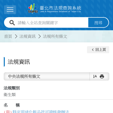
跳到主要內容
展開選單
全站查詢關鍵字欄位
搜尋
:::
:::
首頁
法規資訊
法規所有條文
keyboard_arrow_left
回上頁
法規資訊
text_rotate_vertical
print
中央法規所有條文
法規類別
衛生類
名 稱
(廢)
特定用途化粧品許可證核發辦法