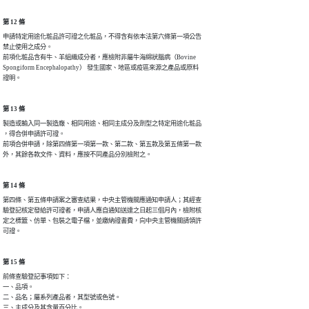
第 12 條
申請特定用途化粧品許可證之化粧品，不得含有依本法第六條第一項公告

禁止使用之成分。

前項化粧品含有牛、羊組織成分者，應檢附非屬牛海綿狀腦病（Bovine 

Spongiform Encephalopathy） 發生國家、地區或疫區來源之產品或原料

證明。
第 13 條
製造或輸入同一製造廠、相同用途、相同主成分及劑型之特定用途化粧品

，得合併申請許可證。

前項合併申請，除第四條第一項第一款、第二款、第五款及第五條第一款

外，其餘各款文件、資料，應按不同產品分別檢附之。
第 14 條
第四條、第五條申請案之審查結果，中央主管機關應通知申請人；其經查

驗登記核定發給許可證者，申請人應自通知送達之日起三個月內，檢附核

定之標籤、仿單、包裝之電子檔，並繳納證書費，向中央主管機關請領許

可證。
第 15 條
前條查驗登記事項如下：

一、品項。

二、品名；屬系列產品者，其型號或色號。

三、主成分及其含量百分比。
