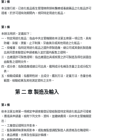
第 2 條
本法施行前，已依化粧品衛生管理條例領有醫療或毒劇藥品之化粧品許可

證者，於許可證有效期間內，視同特定用途化粧品。
第 3 條
本辦法用詞，定義如下：

一、特定用途化粧品：指由中央主管機關依本法第五條第一項公告，具有

    防曬、染髮、燙髮、止汗制臭、牙齒美白或其他用途之化粧品。

二、授權書：指特定用途化粧品之國外原製造廠、總公司或其委託製造廠

    出具同意查驗登記申請者輸入並於國內販售之證明。

三、出產國許可製售證明：指出產國出具或核簽之許可製造及得在該國自

    由販售之證明文件。

四、成分表：指製造廠或總公司出具，載明成分名稱及含量之全成分配方

    表。

五、檢驗成績書：指載明性狀、主成分、鑑別方法、定量方法、含量合格

    範圍、檢驗結果及其他測定資料之文件。
第 二 章 製造及輸入
第 4 條
依本法第五條第一項規定申請查驗登記發給製造特定用途化粧品許可證者

，應填具申請書，檢附下列文件、資料，並繳納費用，向中央主管機關提

出：

一、工廠登記證明文件影本。

二、監製藥師執業執照影本，或駐廠監督調配製造人員資格及在職證明。

三、產品標籤、仿單及包裝設計稿樣。

四、檢驗成績書。
