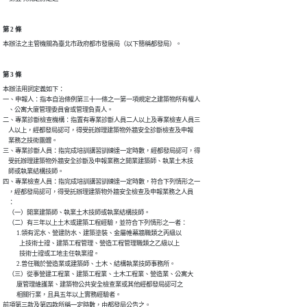
第 2 條
本辦法之主管機關為臺北市政府都市發展局（以下簡稱都發局）。
第 3 條
本辦法用詞定義如下：

一、申報人：指本自治條例第三十一條之一第一項規定之建築物所有權人

    、公寓大廈管理委員會或管理負責人。

二、專業診斷檢查機構：指置有專業診斷人員二人以上及專業檢查人員三

    人以上，經都發局認可，得受託辦理建築物外牆安全診斷檢查及申報

    業務之技術團體。

三、專業診斷人員：指完成培訓講習訓練達一定時數，經都發局認可，得

    受託辦理建築物外牆安全診斷及申報業務之開業建築師、執業土木技

    師或執業結構技師。

四、專業檢查人員：指完成培訓講習訓練達一定時數，符合下列情形之一

    ，經都發局認可，得受託辦理建築物外牆安全檢查及申報業務之人員

    ：

    （一）開業建築師、執業土木技師或執業結構技師。

    （二）有三年以上土木或建築工程經驗，並符合下列情形之一者：

          1.領有泥水、營建防水、建築塗裝、金屬帷幕牆職類之丙級以

            上技術士證、建築工程管理、營造工程管理職類之乙級以上

            技術士證或工地主任執業證。

          2.曾任職於營造業或建築師、土木、結構執業技師事務所。

    （三）從事營建工程業、建築工程業、土木工程業、營造業、公寓大

          廈管理維護業、建築物公共安全檢查業或其他經都發局認可之

          相關行業，且具五年以上實務經驗者。

前項第三款及第四款所稱一定時數，由都發局公告之。