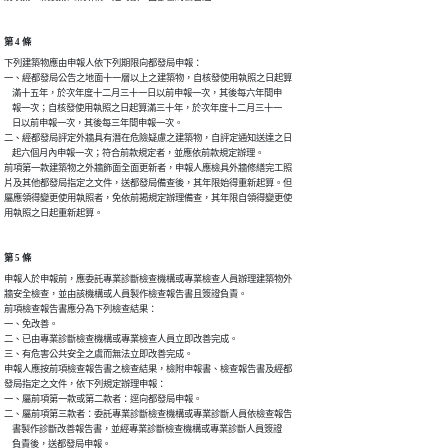
第 4 條
下列建築物應由申報人依下列期限向都發局申報：

一、經都發局公告之地面十一層以上之建築物，自核發使用執照之日起算

    滿十五年，於次年度十二月三十一日以前申報一次，其後每六年間申

    報一次；自核發使用執照之日起算滿三十年，於次年度十二月三十一

    日以前申報一次，其後每三年間申報一次。

二、經都發局評定外牆具有潛在危險疑慮之建築物，自評定通知送達之日

    起六個月內申報一次；符合前款規定者，並應依前款規定辦理。

前項第一款建築物之外牆飾面全面更新者，申報人應檢具外牆修繕完工照

片及其他都發局指定之文件，送都發局備查後，其年限始得重新起算。但

屬應領得變更使用執照者，免依前揭規定辦理備查，其年限自領得變更使

用執照之日起重新起算。
第 5 條
申報人於申報前，應委託專業診斷檢查機構或專業檢查人員辦理建築物外

牆安全檢查，並由該機構或人員製作檢查報告書且簽證負責。

前項檢查報告書應分為下列檢查結果：

一、免改善。

二、已由專業診斷檢查機構或專業檢查人員立即改善完成。

三、有危害公共安全之虞而無法立即改善完成。

申報人應按前項檢查報告書之檢查結果，檢附申報書、檢查報告書及經都

發局指定之文件，依下列規定辦理申報：

一、屬前項第一款或第二款者：逕向都發局申報。

二、屬前項第三款者：委託專業診斷檢查機構或專業診斷人員依檢查報告

    書製作診斷改善報告書，並經專業診斷檢查機構或專業診斷人員簽證

    負責後，送都發局申報。
