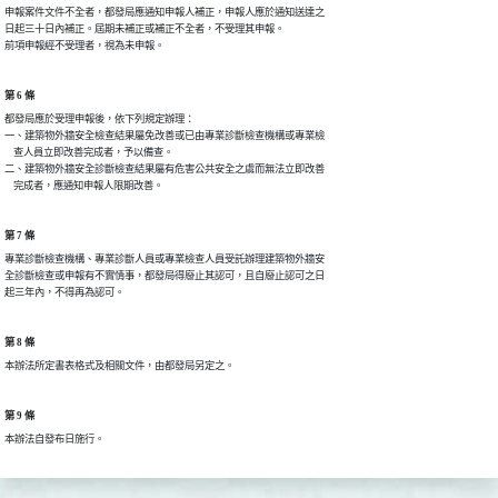
申報案件文件不全者，都發局應通知申報人補正，申報人應於通知送達之

日起三十日內補正。屆期未補正或補正不全者，不受理其申報。

前項申報經不受理者，視為未申報。
第 6 條
都發局應於受理申報後，依下列規定辦理：

一、建築物外牆安全檢查結果屬免改善或已由專業診斷檢查機構或專業檢

    查人員立即改善完成者，予以備查。

二、建築物外牆安全診斷檢查結果屬有危害公共安全之虞而無法立即改善

    完成者，應通知申報人限期改善。
第 7 條
專業診斷檢查機構、專業診斷人員或專業檢查人員受託辦理建築物外牆安

全診斷檢查或申報有不實情事，都發局得廢止其認可，且自廢止認可之日

起三年內，不得再為認可。
第 8 條
本辦法所定書表格式及相關文件，由都發局另定之。
第 9 條
本辦法自發布日施行。