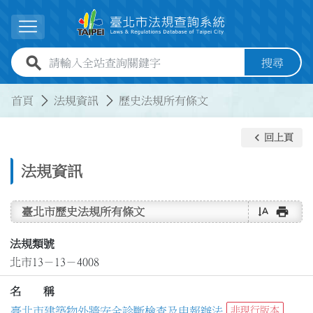
跳到主要內容
展開選單
全站查詢關鍵字欄位
搜尋
:::
:::
首頁
法規資訊
歷史法規所有條文
keyboard_arrow_left
回上頁
法規資訊
text_rotate_vertical
print
臺北市歷史法規所有條文
法規類號
北市13－13－4008
名 稱
臺北市建築物外牆安全診斷檢查及申報辦法
非現行版本