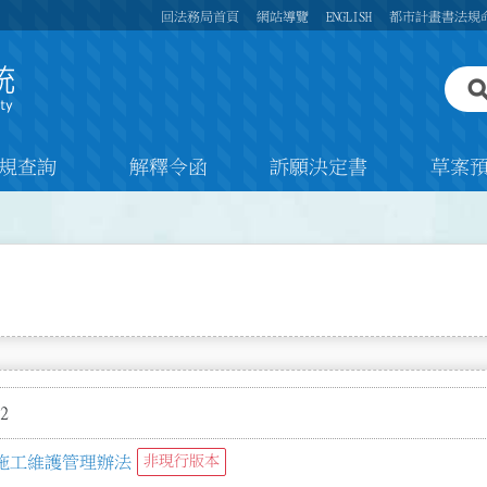
回法務局首頁
網站導覽
ENGLISH
都市計畫書法規
規查詢
解釋令函
訴願決定書
草案
2
施工維護管理辦法
非現行版本