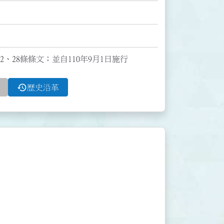
第2、28條條文；並自110年9月1日施行
history
歷史沿革