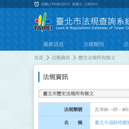
跳到主要內容
alarm
:::
民國115年08月07日 星期五
11時50分
最新訊息
法規類別
法
:::
:::
首頁
法規資訊
歷史法規所有條文
法規資訊
臺北市歷史法規所有條文
法規類號
北市06－05－401
臺北市道路挖掘
名 稱