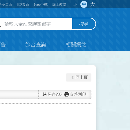
大
中
命令專區
SOP專區
logo下載
線上教學
小
全站查詢關鍵字欄位
搜尋
預告
綜合查詢
相關網站
keyboard_arrow_left
回上頁
text_rotate_vertical
print
另存PDF
友善列印