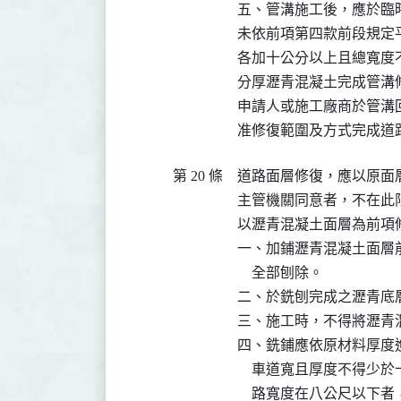
五、管溝施工後，應於臨
未依前項第四款前段規定
各加十公分以上且總寬度
分厚瀝青混凝土完成管溝修
申請人或施工廠商於管溝
准修復範圍及方式完成道
第 20 條
道路面層修復，應以原面
主管機關同意者，不在此限
以瀝青混凝土面層為前項
一、加鋪瀝青混凝土面層
    全部刨除。

二、於銑刨完成之瀝青底
三、施工時，不得將瀝青
四、銑鋪應依原材料厚度
    車道寬且厚度不得
    路寬度在八公尺以