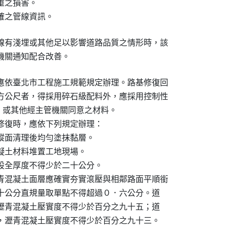
之損害。

確之管線資訊。
線有淺埋或其他足以影響道路品質之情形時，該

機關通知配合改善。
應依臺北市工程施工規範規定辦理。路基修復回

方公尺者，得採用碎石級配料外，應採用控制性

）或其他經主管機關同意之材料。

修復時，應依下列規定辦理：

縱面清理後均勻塗抹黏層。

凝土材料堆置工地現場。

設全厚度不得少於二十公分。

青混凝土面層應確實夯實滾壓與相鄰路面平順銜

以五十公分直規量取單點不得超過０．六公分。道

者，瀝青混凝土壓實度不得少於百分之九十五；道

下者，瀝青混凝土壓實度不得少於百分之九十三。
