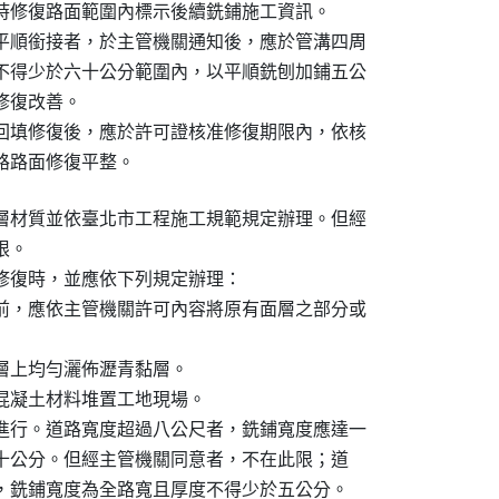
時修復路面範圍內標示後續銑鋪施工資訊。

平順銜接者，於主管機關通知後，應於管溝四周

不得少於六十公分範圍內，以平順銑刨加鋪五公

復改善。

回填修復後，應於許可證核准修復期限內，依核

路路面修復平整。
層材質並依臺北市工程施工規範規定辦理。但經

。

修復時，並應依下列規定辦理：

前，應依主管機關許可內容將原有面層之部分或

層上均勻灑佈瀝青黏層。

混凝土材料堆置工地現場。

進行。道路寬度超過八公尺者，銑鋪寬度應達一

少於十公分。但經主管機關同意者，不在此限；道

下者，銑鋪寬度為全路寬且厚度不得少於五公分。
