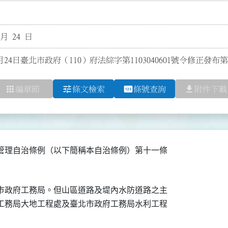
 月 24 日
月24日臺北市政府（110）府法綜字第1103040601號令修正發布
apps
tune
pin
file_download
編章節
條文檢索
條號查詢
附件下載
管理自治條例（以下簡稱本自治條例）第十一條

巿政府工務局。但山區道路及堤內水防道路之主

工務局大地工程處及臺北市政府工務局水利工程
