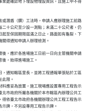
事業處確認地下埋設物埋設資訊，且施工中不得

法或潛盾（鑽）工法時，申請人應辦理施工前路

每二十公尺至少設一測點；未滿二十公尺者，仍

日起至保固期限屆滿之日止，路面如有龜裂、下

機關得通知申請人辦理檢測。
證後，應於各進場施工日前一日向主管機關申請

意後，始得進場施工。
日，通知轄區里長，並將工程通報單張貼於工區

此限。

材料應妥為放置，施工現場應設置專用工程告示

臺北市政府所屬各機關於本市轄區內辦理公共工

，得依臺北市政府各機關辦理公共工程工程告示

告示牌，不另設專用工程告示牌。
