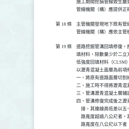
施工期間挖損管線致生嚴重
管線機關（構）應提供正
第 18 條
主管機關發現地下既有管
管線機關（構）應依主管
第 19 條
道路挖掘管溝回填修復，
填材料，除數量少於二立
低強度回填材料（CLSM
以瀝青混凝土面層為前項
一、將原有道路面層切割
二、施工時不得將瀝青混
三、管溝瀝青混凝土層鋪
四、管溝修復完成後之瀝
    接，其連線高低差
    路寬度超過八公尺
    路寬度在八公尺以