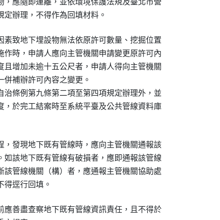
物，應隨即運離，並依環境保護法規及臺北市營

規定辦理，不得作為回填材料。
因素致地下埋設物無法依原許可數量、挖掘位置

施作時，申請人應向主管機關申請變更原許可內

度且增加未逾十五公尺者，申請人得向主管機關

一併補辦許可內容之變更。

自治條例第九條第二項至第四項規定辦理外，並

度，於完工結案時至系統平臺及公共管線資料庫

程，發現地下既有管線時，應向主管機關通報該

。如該地下既有管線有破損者，應即通報該管線

斷該管線機關（構）者，應通報主管機關協助處

不得逕行回填。
前應善盡查察地下既有管線資訊責任，且不得於
