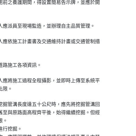
用前之養護期間，得設置簡易告示牌，並應於開

人應派員至現場監造，並辦理自主品質管理。
人應依施工計畫書及交通維持計畫或交通管制措

道路施工各項資訊。
人應將施工過程全程攝影，並即時上傳至系統平

此限。
挖掘管溝長度達五十公尺時，應先將挖掘管溝回

舊至與原路面高程齊平後，始得繼續挖掘。但經

。

行挖掘。
