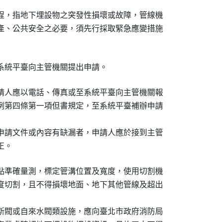
程，指地下埋設物之突發性損壞或故障，管線機

產、公共安全之必要，須先行採取緊急應變措施

系統平臺向主管機關提出申請。
請人應以電話、傳真或至系統平臺向主管機關報

例第四條第一項但書規定，至系統平臺補辦申請

申請文件或內容有缺漏者，申請人應於接到主管

正。
點準確量測，標定管溝位置及寬度，使用切割機

度切割，且不得損壞地面、地下其他管線及超出

斯閥或自來水閥類設施，應向臺北市政府消防局
