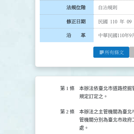
法規位階
自治規則
修正日期
民國 110 年 09
沿 革
中華民國110年9
subject
所有條文
第 1 條
本辦法依臺北市道路挖掘
規定訂定之。
第 2 條
本辦法之主管機關為臺北
管機關分別為臺北市政府
處。