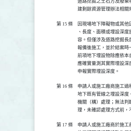
道路挖掘之土石方及廢棄
建剩餘資源管理辦法相關
第 15 條
因現場地下障礙物或其他
、長度、面積或埋設深度
容。但僅涉及道路挖掘長
報備後施工，並於結案時
前項地下埋設物除應依本
應確實量測其實際埋設深
申報實際埋設深度。
第 16 條
申請人或施工廠商施工過
地下既有管線之埋設深度
機關（構）處理；無法判
理，未確認處理方式前，
第 17 條
申請人或施工廠商於施工