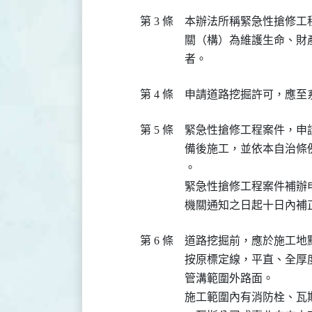
第 3 條
本辦法所稱緊急性搶修工
關（構）為維護生命、財
者。
第 4 條
申請道路挖掘許可，應至
第 5 條
緊急性搶修工程案件，申
備後施工，並依本自治條
。

緊急性搶修工程案件補辦
機關通知之日起十日內補
第 6 條
道路挖掘前，應於施工地
按原標定線，平直、全厚
管溝範圍外路面。

施工範圍內有消防栓、瓦