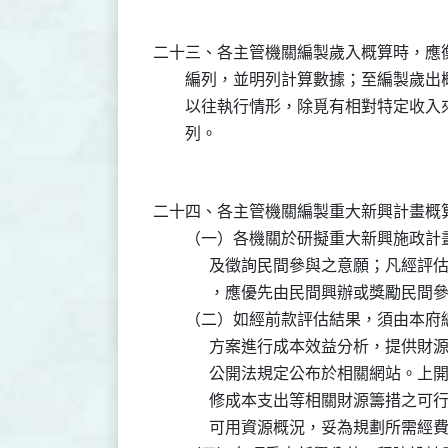
二十三、各主管機關編製歲入概算時，應
        編列，並明列計算數據；至編
        以往執行情形，除覓有相對特
二十四、各主管機關編製重大新興計畫概算
        （一）各機關於研擬重大新興
              及徵詢民間參與之意願
              ，應優先由民間興辦或獎勵民間
        （二）如經前款評估結果，須
              方案進行成本效益分析
              公開法規定公布於相關
              修成本支出等相關財源
              可用資源概況，妥為規劃所需經費