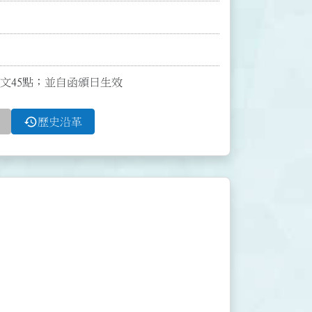
定全文45點；並自函頒日生效
history
歷史沿革