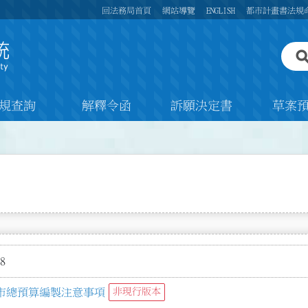
回法務局首頁
網站導覽
ENGLISH
都市計畫書法規
規查詢
解釋令函
訴願決定書
草案
8
市總預算編製注意事項
非現行版本