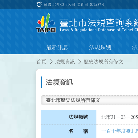
跳到主要內容
alarm
:::
民國115年08月09日 星期日
07時37分
最新訊息
法規類別
法
:::
:::
首頁
法規資訊
歷史法規所有條文
法規資訊
臺北市歷史法規所有條文
法規類號
北市21－03－205
一百十年度臺北
名 稱