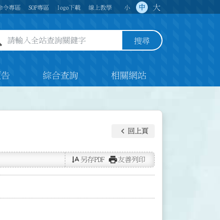
大
中
命令專區
SOP專區
logo下載
線上教學
小
全站查詢關鍵字欄位
搜尋
預告
綜合查詢
相關網站
keyboard_arrow_left
回上頁
text_rotate_vertical
print
另存PDF
友善列印