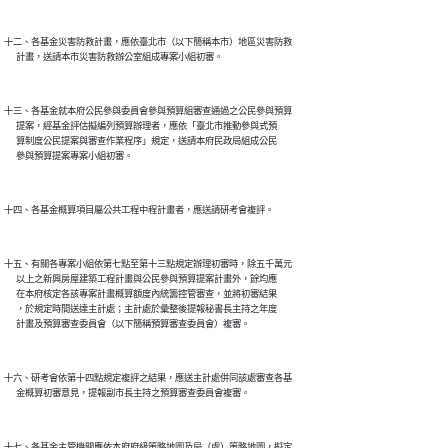
十二、各基金災害防救計畫，應依臺北市（以下簡稱本市）地區災害防救

十三、各基金就本府公民參與委員會參與預算組審查通過之公民參與預算

      提案，經基金評估擬編列預算辦理者，應依「臺北市推動參與式預

      算制度公民提案與審查作業程序」規定，送請本府民政局組成公民

十五、有關各專案小組依第七點至第十三點規定辦理初審時，除五千萬元

      以上之新興房屋建築工程計畫與公民參與預算提案計畫外，餘均應

      在本府核定各該專案計畫概算額度內統籌控管審查，並將初審結果

      ，於規定時間送達主計處；主計處於彙整後提報秘書長主持之年度

十六、研考會依第十四點規定複評之結果，應送主計處併同該處審查各基

十七、各基金主管機關應依本府府級策略地圖及局（處）策略地圖，擬定
