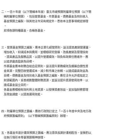
二、一百十年度（以下簡稱本年度）臺北市總預算附屬單位預算（以下簡

    稱附屬單位預算），包括營業基金、作業基金、債務基金及特別收入

    基金預算之編製，除其他法令另有規定外，悉依本注意事項規定辦理

    。

三、營業基金預算之編製，應本企業化經營原則，設法提高產銷營運量，

    增加收入，抑減成本與費用，並積極研究發展，改進產銷及管理技術

    ，提高產品及服務品質，以提升營運績效，除負有政策任務者外，應

    以追求最高盈餘為目標。

    作業基金應本財務自給自足原則，設法提升業務績效及擴展自償性資

    金來源，完整回收營運成本，減少對市庫之依賴，以達成最高效益為

    目標。債務基金及特別收入基金預算之編製，應在法令允許或指定之

    財源範圍內，妥善規劃整體財務資源，並設法提升資源使用效率，以

    達成基金設立目的。

    各基金應積極有效利用土地資源，以發揮資產效益，並加強財務管理

四、附屬單位預算之籌編，應依行政院訂定之「一百十年度中央及地方政

五、各基金年度計畫與預算之籌編，應注意與長期計畫相配合，並衡酌以
