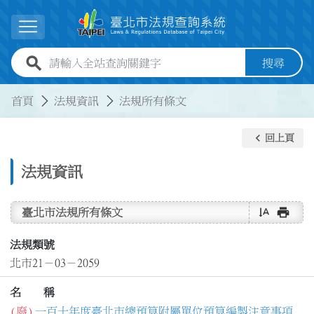
跳到主要內容
展開選單
全站查詢關鍵字欄位
搜尋
:::
:::
首頁
法規資訊
法規所有條文
keyboard_arrow_left
回上頁
法規資訊
text_rotate_vertical
print
臺北市法規所有條文
法規類號
北市21－03－2059
名 稱
(廢)
一百十年度臺北市總預算附屬單位預算編製注意事項