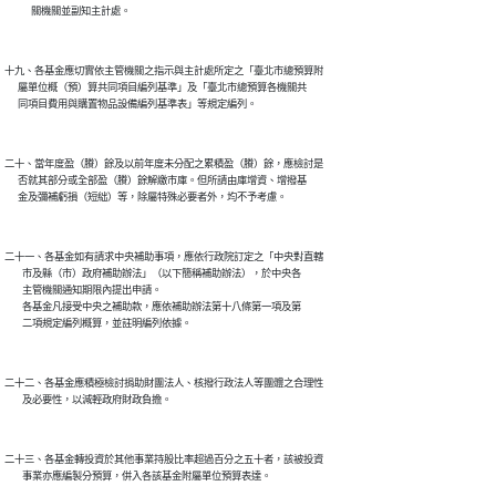
十九、各基金應切實依主管機關之指示與主計處所定之「臺北市總預算附

      屬單位概（預）算共同項目編列基準」及「臺北市總預算各機關共

二十、當年度盈（賸）餘及以前年度未分配之累積盈（賸）餘，應檢討是

      否就其部分或全部盈（賸）餘解繳市庫。但所請由庫增資、增撥基

二十一、各基金如有請求中央補助事項，應依行政院訂定之「中央對直轄

        市及縣（市）政府補助辦法」（以下簡稱補助辦法），於中央各

        主管機關通知期限內提出申請。

        各基金凡接受中央之補助款，應依補助辦法第十八條第一項及第

二十二、各基金應積極檢討捐助財團法人、核撥行政法人等團體之合理性

二十三、各基金轉投資於其他事業持股比率超過百分之五十者，該被投資
