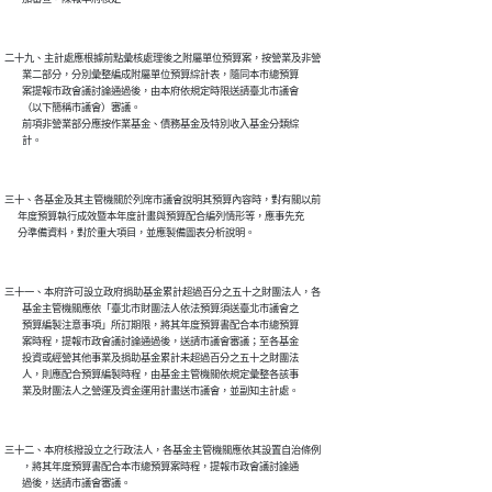
二十九、主計處應根據前點彙核處理後之附屬單位預算案，按營業及非營

        業二部分，分別彙整編成附屬單位預算綜計表，隨同本市總預算

        案提報市政會議討論通過後，由本府依規定時限送請臺北市議會

        （以下簡稱市議會）審議。

        前項非營業部分應按作業基金、債務基金及特別收入基金分類綜

三十、各基金及其主管機關於列席市議會說明其預算內容時，對有關以前

      年度預算執行成效暨本年度計畫與預算配合編列情形等，應事先充

三十一、本府許可設立政府捐助基金累計超過百分之五十之財團法人，各

        基金主管機關應依「臺北市財團法人依法預算須送臺北市議會之

        預算編製注意事項」所訂期限，將其年度預算書配合本市總預算

        案時程，提報市政會議討論通過後，送請市議會審議；至各基金

        投資或經營其他事業及捐助基金累計未超過百分之五十之財團法

        人，則應配合預算編製時程，由基金主管機關依規定彙整各該事

三十二、本府核撥設立之行政法人，各基金主管機關應依其設置自治條例

        ，將其年度預算書配合本市總預算案時程，提報市政會議討論通
