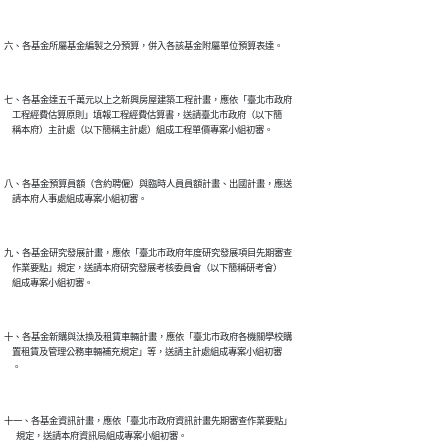
七、各基金達五千萬元以上之新興房屋建築工程計畫，應依「臺北市政府

    工程經費估算原則」填報工程經費估算書，送請臺北市政府（以下簡

八、各基金預算員額（含約聘僱）與臨時人員員額計畫、出國計畫，應送

九、各基金研究發展計畫，應依「臺北市政府年度研究發展項目先期審查

    作業要點」規定，送請本府研究發展考核委員會（以下簡稱研考會）

十、各基金新購與汰換及租賃車輛計畫，應依「臺北市政府各機關學校購

    置租賃及管理公務車輛補充規定」等，送請主計處組成專案小組初審

十一、各基金資訊計畫，應依「臺北市政府資訊計畫先期審查作業要點」
