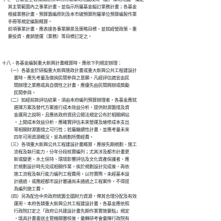
      其主管範圍內之事業計畫，並指示所屬基金擬訂業務計畫；各基金

      根據業務計畫、預算籌編原則及本市總預算附屬單位預算編製作業

      手冊等規定編製概算。

      前項事業計畫，應表達各事業願景及策略目標，並就經營政策、重

十八、各基金編製重大新興計畫概算時，應依下列規定辦理：

      （一）各基金於研擬重大新興施政計畫或重大新興公共工程建設計

            畫時，應先考量及徵詢民間參與之意願，凡經評估適宜由民

            間辦理之業務或具自償性之計畫，應優先由民間興辦或獎勵

            民間參與。

      （二）如經前款評估結果，須由本府編列預算辦理者，各基金應就

            選擇方案及替代方案進行成本效益分析，提供財源籌措及資

            金運用之說明，且應依政府資訊公開法規定公布於相關網站

            。上開成本效益分析，應確實評估未來營運及維修成本支出

            等相關財源籌措之可行性；若屬繼續性計畫，並應考量未來

            四年可用資源概況，妥為規劃所需經費。

      （三）各項重大新興公共工程建設計畫概算，應按先期規劃、施工

            流程及執行能力，分年分段核實編列；尤其涉及都市計畫更

            新或變更、水土保持、環境影響評估及文化資產保護者，應

            於規劃設計時先完成相關作業，俟於規劃設計完成後，再依

            施工流程及執行能力編列工程費用，以符實際。未經基本設

            計通過，或應經都市設計審議尚未通過之工程案件，不得逕

            為編列施工費。

      （四）另為配合中央政府統籌全國財力資源，俾其合理分配及有效

            運用，本府各類重大新興公共工程建設計畫，各基金應依照

            行政院訂定之「政府公共建設計畫先期作業實施要點」規定

            ，填具計畫書送主管機關審核後，彙轉研考會彙陳行政院有
