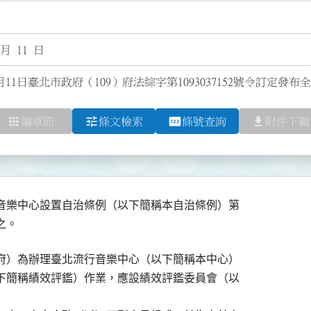
 月 11 日
月11日臺北市政府（109）府法綜字第1093037152號令訂定發
apps
tune
pin
file_download
編章節
條文檢索
條號查詢
附件下載
音樂中心設置自治條例（以下簡稱本自治條例）第

之。
府）為辦理臺北流行音樂中心（以下簡稱本中心）

下簡稱績效評鑑）作業，應設績效評鑑委員會（以
