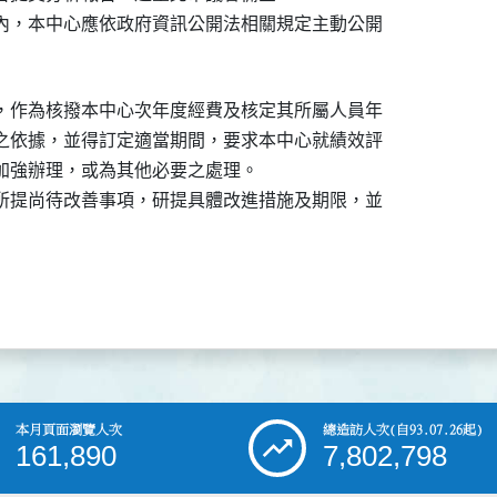
內，本中心應依政府資訊公開法相關規定主動公開

，作為核撥本中心次年度經費及核定其所屬人員年

之依據，並得訂定適當期間，要求本中心就績效評

加強辦理，或為其他必要之處理。

所提尚待改善事項，研提具體改進措施及期限，並

本月頁面瀏覽人次
總造訪人次
(自93.07.26起)
161,890
7,802,798