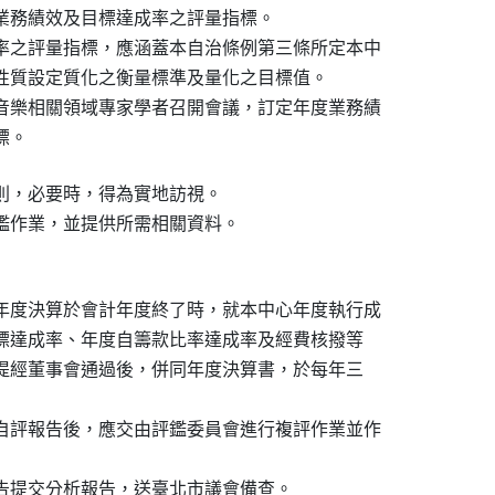
業務績效及目標達成率之評量指標。

率之評量指標，應涵蓋本自治條例第三條所定本中

性質設定質化之衡量標準及量化之目標值。

音樂相關領域專家學者召開會議，訂定年度業務績

標。
則，必要時，得為實地訪視。

鑑作業，並提供所需相關資料。
年度決算於會計年度終了時，就本中心年度執行成

及目標達成率、年度自籌款比率達成率及經費核撥等

告，提經董事會通過後，併同年度決算書，於每年三

自評報告後，應交由評鑑委員會進行複評作業並作

告提交分析報告，送臺北市議會備查。
