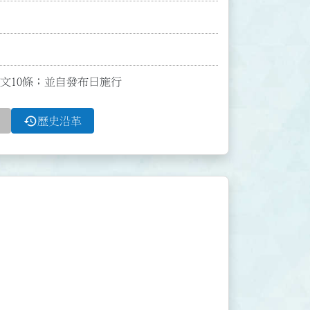
布全文10條；並自發布日施行
history
歷史沿革