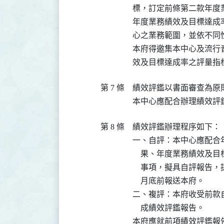
標，訂定前條第二款年度
年度業務績效及目標達成
心之業務範圍，並依不同
本府得邀集本中心及流行
效及目標達成率之評量指
第 7 條
績效評鑑以書面審查為原
本中心應配合辦理績效評
第 8 條
績效評鑑辦理程序如下：

一、自評：本中心應配合
    果、年度業務績效
    事項，擬具自評報
    月底前報送本府。

二、複評：本府收受前款
    成績效評鑑報告。

本府應就前項績效評鑑報