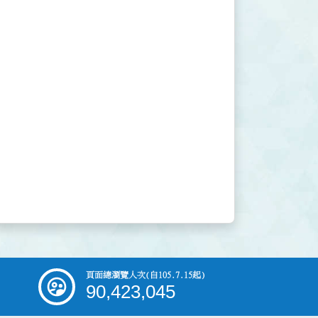
頁面總瀏覽人次
(自105.7.15起)
90,423,045