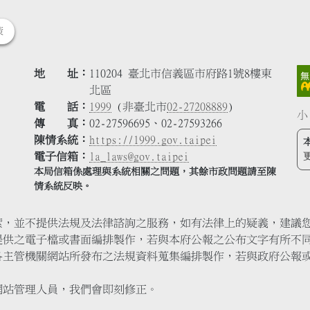
策
地 址
110204 臺北市信義區市府路1號8樓東
北區
電 話
1999
(非臺北市
02-27208889
)
小
傳 真
02-27596695、02-27593266
陳情系統
https://1999.gov.taipei
電子信箱
la_laws@gov.taipei
本局信箱係處理與系統相關之問題，其餘市政問題請至陳
情系統反映。
索，並不提供法規及法律諮詢之服務，如有法律上的疑義，建議
提供之電子檔或書面編排製作，若與本府公報之公布文字有所不
各主管機關網站所發布之法規資料蒐集編排製作，若與政府公報
網站管理人員，我們會即刻修正。