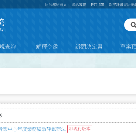
回法務局首頁
網站導覽
ENGLISH
都市計畫書法規
規查詢
解釋令函
訴願決定書
草案
9
音樂中心年度業務績效評鑑辦法
非現行版本