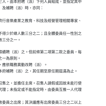
七人，由本府聘（派）下列人員組成，並指定其中

）及補聘（派）時，亦同：

流行音樂產業之教育、科技及經營管理相關專家、

不得少於總人數三分之二；且全體委員任一性別之

數三分之一。
得續聘（派）之。但前條第二項第二款之委員，每

一為原則。

，應依職務異動改聘（派）。

本府補聘（派）之，其任期至原任期屆滿為止。
召集之，並擔任主席。召集人請假或因故未能行使

代理；未指定或不能指定時，由委員互推一人代理

數委員之出席；其決議應有出席委員三分之二以上
