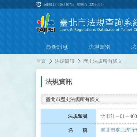
跳到主要內容
alarm
:::
民國115年08月07日 星期五
22時05分
最新訊息
法規類別
法
:::
:::
首頁
法規資訊
歷史法規所有條文
法規資訊
臺北市歷史法規所有條文
法規類號
北市31－01－400
臺北市臺北流行
名 稱