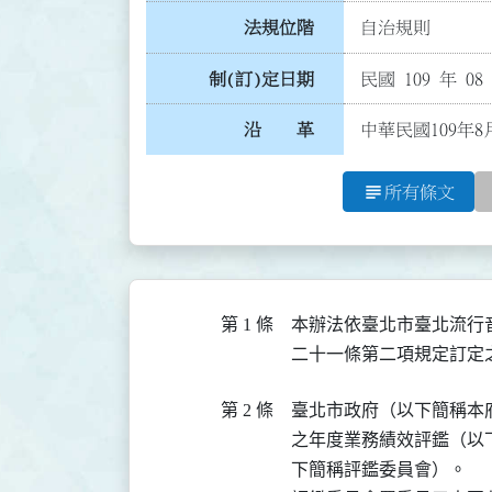
法規位階
自治規則
制(訂)定日期
民國 109 年 08
沿 革
中華民國109年8
subject
所有條文
第 1 條
本辦法依臺北市臺北流行
二十一條第二項規定訂定
第 2 條
臺北市政府（以下簡稱本
之年度業務績效評鑑（以
下簡稱評鑑委員會）。
