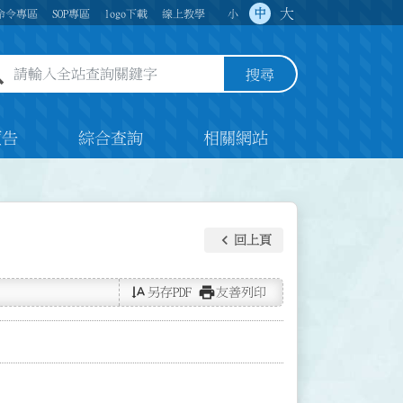
大
中
命令專區
SOP專區
logo下載
線上教學
小
全站查詢關鍵字欄位
搜尋
預告
綜合查詢
相關網站
keyboard_arrow_left
回上頁
text_rotate_vertical
print
另存PDF
友善列印