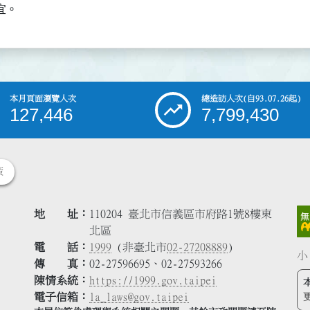
本月頁面瀏覽人次
總造訪人次
(自93.07.26起)
127,446
7,799,430
策
地 址
110204 臺北市信義區市府路1號8樓東
北區
電 話
1999
(非臺北市
02-27208889
)
小
傳 真
02-27596695、02-27593266
陳情系統
https://1999.gov.taipei
電子信箱
la_laws@gov.taipei