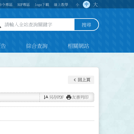
大
中
命令專區
SOP專區
logo下載
線上教學
小
全站查詢關鍵字欄位
搜尋
預告
綜合查詢
相關網站
keyboard_arrow_left
回上頁
text_rotate_vertical
print
另存PDF
友善列印