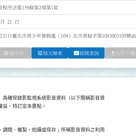
程序法第159條第2項第1款
 月 21 日
月21日臺北市青少年發展處（109）北市青秘字第109300310
apps
tune
pin
file_download
編章節
條文檢索
條號查詢
附件下載
）為確保錄影監視系統影音資料（以下簡稱影音資

、調閱、複製、拍攝或保存；所稱影音資料之利用
