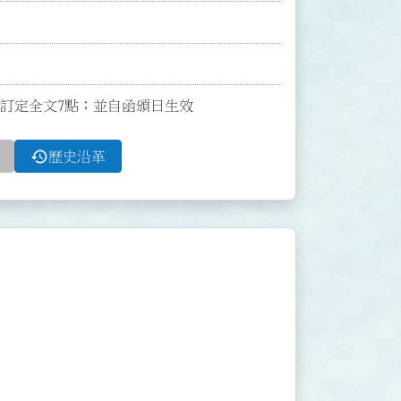
5號函訂定全文7點；並自函頒日生效
history
歷史沿革