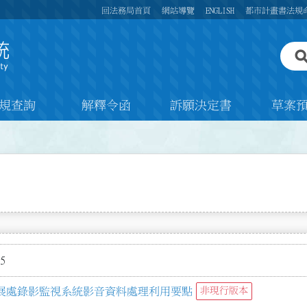
回法務局首頁
網站導覽
ENGLISH
都市計畫書法規
規查詢
解釋令函
訴願決定書
草案
5
展處錄影監視系統影音資料處理利用要點
非現行版本