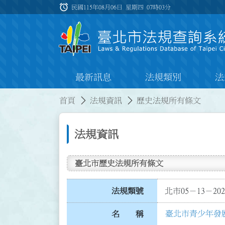
跳到主要內容
alarm
:::
民國115年08月06日 星期四
07時03分
最新訊息
法規類別
法
:::
:::
首頁
法規資訊
歷史法規所有條文
法規資訊
臺北市歷史法規所有條文
法規類號
北市05－13－202
臺北市青少年發
名 稱