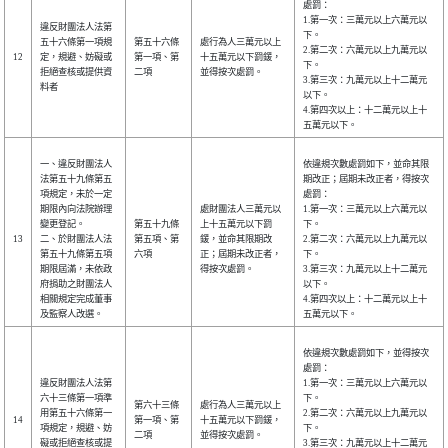
處罰：
1.第一次：三萬元以上六萬元以
違反財團法人法第
下。
五十六條第一項規
第五十六條
處行為人三萬元以上
2.第二次：六萬元以上九萬元以
12
定，規避、妨礙或
第一項、第
十五萬元以下罰鍰，
下。
拒絕查核或提供資
二項
並得按次處罰。
3.第三次：九萬元以上十二萬元
料者
以下。
4.第四次以上：十二萬元以上十
五萬元以下。
一、違反財團法人
依違規次數處罰如下，並命其限
法第五十九條第五
期改正；屆期未改正者，得按次
項規定，未於一定
處罰：
期限內向法院辦理
處財團法人三萬元以
1.第一次：三萬元以上六萬元以
變更登記。
第五十九條
上十五萬元以下罰
下。
13
二、於財團法人法
第五項、第
鍰，並命其限期改
2.第二次：六萬元以上九萬元以
第五十九條第五項
六項
正；屆期未改正者，
下。
期限屆滿，未依政
得按次處罰。
3.第三次：九萬元以上十二萬元
府捐助之財團法人
以下。
相關規定完成董事
4.第四次以上：十二萬元以上十
及監察人改選。
五萬元以下。
依違規次數處罰如下，並得按次
處罰：
違反財團法人法第
1.第一次：三萬元以上六萬元以
六十三條第一項準
下。
第六十三條
處行為人三萬元以上
用第五十六條第一
2.第二次：六萬元以上九萬元以
14
第一項、第
十五萬元以下罰鍰，
項規定，規避、妨
下。
二項
並得按次處罰。
礙或拒絕查核或提
3.第三次：九萬元以上十二萬元