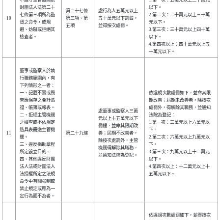
不遵守主管機關依
1.第一次：五萬元以上二十萬元
財團法人法第二十
以下。
第二十七條
處行為人五萬元以上
七條第三項所為監
2.第二次：二十萬元以上三十萬
10
第三項、第
五十萬元以下罰鍰，
督之命令，或規
元以下。
五項
並得按次處罰。
避、妨礙或拒絕其
3.第三次：三十萬元以上四十萬
檢查者。
以下。
4.第四次以上：四十萬元以上五
十萬元以下。
董事或監察人於執
行職務範圍內，有
下列情形之一者：
一、記載不實或毀
依違規次數處罰如下，並命其限
棄應保存之會計憑
期改善；屆期未改善者，除按次
證、帳簿或報表。
處罰外，得解除其職務，並通知
處董事或監察人三萬
二、拒絕主管機關
法院為登記：
元以上十五萬元以下
之檢查或不依規定
1.第一次：三萬元以上六萬元以
罰鍰，並命其限期改
造具表冊送主管機
下。
11
第二十九條
善；屆期不改善者，
關。
2.第二次：六萬元以上九萬元以
除按次處罰外，主管
三、違反捐助章程
下。
機關得解除其職務，
所定設立目的。
3.第三次：九萬元以上十二萬元
並通知法院為登記。
四、其他違反財團
以下。
法人法或財團法人
4.第四次以上：十二萬元以上十
法授權所定之法規
五萬元以下。
命令中有關強制或
禁止規定或應為一
定行為而不為者。
依違規次數處罰如下，並得按次