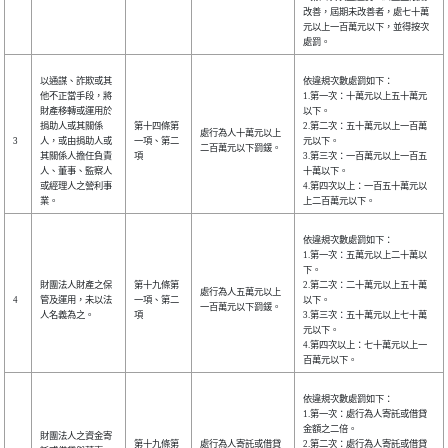
改善，屆期未改善者，處七十萬
元以上一百萬元以下，並得按次
處罰。
以通謀、詐欺或其
依違規次數處罰如下：
他不正當手段，將
1.第一次：十萬元以上五十萬元
財產移轉或運用於
以下。
捐助人或其關係
第十四條第
2.第二次：五十萬元以上一百萬
處行為人十萬元以上
3
人，或由捐助人或
一項、第二
元以下。
二百萬元以下罰鍰。
其關係人擔任負責
項
3.第三次：一百萬元以上一百五
人、董事、監察人
十萬以下。
或經理人之營利事
4.第四次以上：一百五十萬元以
業。
上二百萬元以下。
依違規次數處罰如下：
1.第一次：五萬元以上二十萬以
下。
財團法人財產之保
第十九條第
2.第二次：二十萬元以上五十萬
處行為人五萬元以上
4
管及運用，未以法
一項、第二
以下。
一百萬元以下罰鍰。
人名義為之。
項
3.第三次：五十萬元以上七十萬
元以下。
4.第四次以上：七十萬元以上一
百萬元以下。
依違規次數處罰如下：
1.第一次：處行為人寄託或借貸
金額之二倍。
財團法人之資金寄
第十九條第
處行為人寄託或借貸
2.第二次：處行為人寄託或借貸