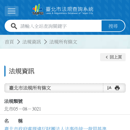
跳到主要內容
展開選單
全站查詢關鍵字欄位
搜尋
:::
:::
首頁
法規資訊
法規所有條文
keyboard_arrow_left
回上頁
法規資訊
text_rotate_vertical
print
臺北市法規所有條文
法規類號
北市05－08－3021
名 稱
臺北市政府處理違反財團法人法事件統一裁罰基準