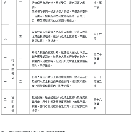
二
八
治條例另有規定外，應並受同一規定罰鍰之處
項、第
罰。
三項
依前項並受同一規定處罰之罰鍰，不得逾新臺幣
一百萬元。但其所得之利益逾新臺幣一百萬元
者，得於其所得利益之範圍內裁處之。
設有代表人或管理人之非法人團體，或法人以外
十
第十六
三
之其他私法組織，違反行政法上義務者，準用行
九
條
政罰法第十五條規定。
為他人利益而實施行為，致使他人違反行政法上
第二十
二
義務應受處罰者，該行為人因其行為受有財產上
一
條第一
得
十
利益而未受處罰時，得於其所受財產上益價值範
項
追
圍內，酌予追繳。
繳
部
二
行為人違反行政法上義務應受處罰，他人因該行
第二十
分
十
二
為受有財產上利益而未受處罰時，得於其所受財
條第二
一
產上利益價值範圍內，酌予追繳。
項
審
裁處罰鍰，應審酌違反行政法上義務行為應受責
二
第十八
酌
難程度、所生影響及因違反行政法上義務所得之
十
一
條第一
部
利益，並得考量受處罰者之資力，於法定額度內
二
項
分
處罰。