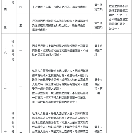
分
十
第九條
裁處之罰鍰不得
四
十四歲以上未滿十八歲人之行為，得減輕處罰。
四
第二項
逾法定罰鍰最高
額之二分之一，
亦不得低於法定
行為時因精神障礙或其他心智缺陷，致其辨識行
十
第九條
罰鍰最低額之二
五
為違法或依其辨識而行為之能力，顯著減低者，
五
第四項
分之一。
得減輕處罰。
得
加
因違反行政法上義務所得之利益超過法定罰鍰最
第十八
十
重
一
高額者，得於所得利益之範圍內酌量加重，不受
條第二
六
部
法定罰鍰最高額之限制。
項
分
私法人之董事或其他有代表權之人，因執行其職
務或為私法人之利益為行為，致使私法人違反行
政法上義務應受處罰者，該行為人如有故意或重
第十五
十
大過失時，除法律或自治條例另有規定外，應並
條第一
一
七
受同一規定罰鍰之處罰。
項、第
依前項並受同一規定處罰之罰鍰，不得逾新臺幣
三項
一百萬元。但其所得之利益逾新臺幣一百萬元
者，得於其所得利益之範圍內裁處之。
得
私法人之職員、受僱人或從業人員，因執行其職
併
務或為私法人之利益為行為，致使私法人違反行
罰
政法上義務應受處罰者，私法人之董事或其他有
部
代表權之人，如對該行政法上義務之違反，因故
第十五
十
分
意或重大過失，未盡其防止義務時，除法律或自
條第二