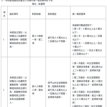
三、本府處理違反財團法人法事件統一裁罰基準如下表：

項
違反事件
財罰依據
罰則規定
統一裁罰基準
次
依違規次數處罰如下：
1.第一次：十萬元以上五十萬元
未經設立登記，以
以下。
財團法人名義對外
第十三條第
2.第二次：五十萬元以上一百萬
處行為人十萬元以上
1
募集財物、辦理業
一項、第二
元以下。
二百萬元以下罰鍰。
務或為其他法律行
項
3.第三次：一百萬元以上一百五
為。
十萬以下。
4.第四次以上：一百五十萬元以
上二百萬元以下。
1.第一次違反，糾正並限期改
善，屆期未改善者，處五萬元以
上二十萬元以下，並得按次處
罰。
未經設立登記，以
2.第二次違反，糾正並限期改
財團法人名義對外
善，屆期未改善者，處二十萬元
得予以糾正並限期改
募集財物、辦理業
以上五十萬元以下，並得按次處
第十三條第
善；屆期未改善者，
務或為其他法律行
罰。
2
三項、第四
處行為人五萬元以上
為，其募集所得或
3.第三次違反，糾正並限期改
項
一百萬元以下罰鍰，
無償收受之財物，
善，屆期未改善者，處五十萬元
並得按次處罰。
未依法返還捐贈
以上七十萬元以下，並得按次處
人。
罰。
4.第四次以上違反，糾正並限期