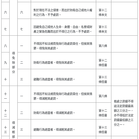
對於現在不法之侵害，而出於防衛自己或他人權
第十二
六
六
利之行為，不予處罰。
條本文
因避免自己或他人生命、身體、自由、名譽或財
第十三
七
七
產之緊急危難而出於不得已之行為，不予處罰。
條本文
不得因不知法規而免除行政處罰責任。但按其情
八
一
第八條
節，得免除其處罰。
得
免
第十二
九
除
二
防衛行為過當者，得免除其處罰。
條但書
部
分
第十三
十
三
避難行為過當者，得免除其處罰。
條但書
十
不得因不知法規而免除行政處罰責任。但按其情
一
第八條
一
節，得減輕其處罰。
裁處之罰鍰不得
逾法定罰鍰最高
十
第十二
額之三分之一，
二
防衛行為過當者，得減輕其處罰。
二
條但書
亦不得低於法定
罰鍰最低額之三
得
分之一。
十
減
第十三
三
避難行為過當者，得減輕其處罰。
三
輕
條但書
部