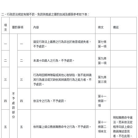
項
審酌事項
內容
條文
備註
次
違反行政法上義務之行為非出於故意或過失者，
第七條
一
一
不予處罰。
第一項
第九條
二
二
未滿十四歲人之行為，不予處罰。
第一項
行為時因精神障礙或其他心智缺陷，致不能辨識
第九條
三
三
其行為違法或欠缺依其辨識而行為之能力者，不
第三項
予處罰。
不
第十一
予
四
四
依法令之行為，不予處罰。
條第一
處
項
罰
部
分
明知職務命令違
第十一
法，而未依法定
五
五
依所屬上級公務員職務命令之行為，不予處罰。
條第二
程序向該上級公
項本文
務員陳述意見
者，不在此限。