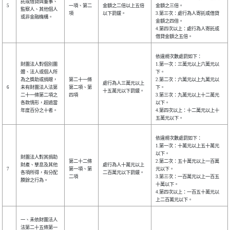
託或借貸與董事、
5
一項、第二
金額之二倍以上五倍
金額之三倍。
監察人、其他個人
項
以下罰鍰。
3.第三次：處行為人寄託或借貸
或非金融機構。
金額之四倍。
4.第四次以上：處行為人寄託或
借貸金額之五倍。
依違規次數處罰如下：
財團法人對個別團
1.第一次：三萬元以上六萬元以
體、法人或個人所
下。
為之獎助或捐贈，
第二十一條
2.第二次：六萬元以上九萬元以
處行為人三萬元以上
6
未有財團法人法第
第二項、第
下。
十五萬元以下罰鍰。
二十一條第二項之
四項
3.第三次：九萬元以上十二萬元
各款情形，超過當
以下。
年度百分之十者。
4.第四次以上：十二萬元以上十
五萬元以下。
依違規次數處罰如下：
1.第一次：十萬元以上五十萬元
以下。
財團法人對其捐助
第二十二條
2.第二次：五十萬元以上一百萬
財產、孳息及其他
處行為人十萬元以上
7
第一項、第
元以下。
各項所得，有分配
二百萬元以下罰鍰。
二項
3.第三次：一百萬元以上一百五
賸餘之行為。
十萬以下。
4.第四次以上：一百五十萬元以
上二百萬元以下。
一、未依財團法人
法第二十五條第一