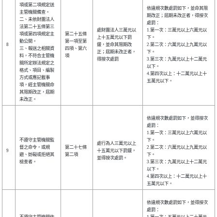
項或第二項規定送
依違規次數處罰如下，並命其限
主管機關備查。
期改正；屆期未改正者，得按次
二、未依財團法人
處罰：
法第二十五條第三
處財團法人三萬元以
1.第一次：三萬元以上六萬元以
項或第四項規定主
第二十五條
上十五萬元以下罰
下。
動公開。
第一項至第
8
鍰，並命其限期改
2.第二次：六萬元以上九萬元以
三、報送之相關資
四項、第六
正；屆期未改正者，
下。
料，不符合主管機
項
得按次處罰
3.第三次：九萬元以上十二萬元
關所定辦法規定之
以下。
格式、項目、編製
4.第四次以上：十二萬元以上十
方式或應記載事
五萬元以下。
項，經主管機關命
其限期改正，屆期
未改正。
依違規次數處罰如下，並得按次
處罰：
1.第一次：三萬元以上六萬元以
不遵守主管機關監
下。
處行為人三萬元以上
督之命令，或規
第二十七條
2.第二次：六萬元以上九萬元以
9
十五萬元以下罰鍰，
避、妨礙或拒絕其
第二項
下。
並得按次處罰。
檢查者。
3.第三次：九萬元以上十二萬元
以下。
4.第四次以上：十二萬元以上十
五萬元以下。
依違規次數處罰如下，並得按次
處罰：