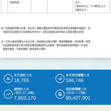
供資料者。
以下。
4.第四次以上：十二萬元以上十
五萬元以下。
四、前點違規次數之計算，係以同一違規主體經本府所屬各目的事業主管機關作成處分，並

    自處分合法送達之次日起算五年內計之。經合法送達之處分始計入前點次數之計算。
五、行為人違反財團法人法之行為，如因違反法規之情節、應受責難程度、所生影響、所得

    利益或受處罰者之資力致有加重或減輕處罰之必要者，應於裁處書內敘明理由，於法定

    額度內裁罰，不受前揭統一裁罰基準之限制。
本月造訪人次
本月頁面瀏覽人次
:::
18,765
166,746
總造訪人次
頁面總瀏覽人次
(自93.07.26起)
(自105.7.15起)
7,803,170
90,427,901