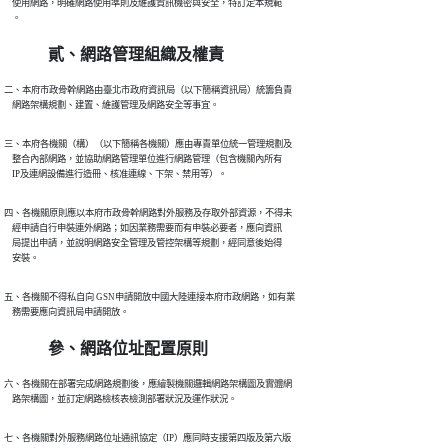
    使用網路，明確網路使用準則及維護資訊機密與安全，特訂定本規範

    。
貳、網路管理組織及權責
二、本府市政骨幹網路由臺北市政府資訊局（以下簡稱資訊局）統籌負責

    網路架構規劃、建置、維護管理及網路安全等事宜。
三、本府各機關（構）（以下簡稱各機關）應由專責單位統一管理規劃及

    整合內部網路，並協助網路管理單位進行網路管理（包含機關內所有

    IP及連網設備進行造冊、核准連線、下架、禁用等）。
四、各機關原則應以本府市政骨幹網路對外服務及存取外部資源，不得未

    經申請自行申裝連外網路；如因業務需要而有申裝必要者，應向資訊

    局提出申請，並說明網路安全管理及管控架構等規劃，經同意後始得

    安裝。
五、各機關不得私自向 GSN申請開放中國大陸連接本府市政網路，如有業

    務需要應向資訊局申請開放。
參、網路位址配置原則
六、各機關在部署完成網路規劃後，應繪製機關邏輯網路架構圖及實體網

    路架構圖，並訂定網路檢核表檢測部署狀況及運作狀況。
七、各機關對外服務網路位址通訊協定（IP）應同時支援第四版及第六版
