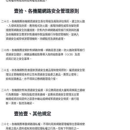
        位有權停用或限制使用權限及範圍。
壹拾、各機關網路安全管理原則
二十三、各機關應依機關資通安全責任等級及風險評估情形，建立防火牆

        、入侵偵測及防禦、應用程式防火牆、進階持續性威脅攻擊防禦

        措施等網路安全防護措施，針對內外網網路威脅進行偵測與防護

        及依機關安全需求針對連線存取設施進行存取控管機制，並納入

        資通安全威脅偵測管理機制，持續監控及調查處理。
二十四、各機關應定期針對網路架構、網路惡意活動、防火牆政策等進行

        資通安全健診；網路設備組態應導入政府組態基準（ GCB）及資

        訊局訂定之安全基準。
二十五、依各機關對危害國家資通安全產品限制使用原則，屬資通安全管

        理法主管機關或本府公告有資通安全疑慮之產品，應禁止使用；

        如有該類產品，亦不得與公務網路環境介接。
二十六、各機關針對有資通安全疑慮、非公務用途或大量耗用頻寬之連線

        行為應阻斷、限制及監控清查連線，並應依資通安全管理法主管

        機關或資訊局提供之惡意中繼站或網域等資通安全情資，進行阻

        斷、清查、監控及確認。
壹拾壹、其他規定
二十七、各機關應尊重網路隱私權，不得利用其網路管理權限任意窺視使

        用者之個人資料或有其他侵犯隱私權之行為。但有下列情形之一
