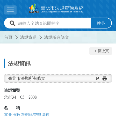
跳到主要內容
展開選單
全站查詢關鍵字欄位
搜尋
:::
:::
首頁
法規資訊
法規所有條文
keyboard_arrow_left
回上頁
法規資訊
text_rotate_vertical
print
臺北市法規所有條文
法規類號
北市34－05－2008
名 稱
臺北市政府網路管理規範