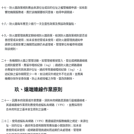
十七、防火牆政策規則應由來源位址或目的位址之權管機關申請，如有影

      響他機關服務者，應於該機關審核同意後，始得申請開通。
十八、防火牆每年應至少進行一次全面性政策及預設政策盤點。
十九、防火牆管理員應定期檢視防火牆政策，檢測防火牆政策規則是否妥

      善控管或未使用；如未妥善控管或未使用，經防火牆管理員通知申

      請單位或受影響之機關而逾期仍未處理者，管理單位有權停用或刪

      除該規則。
二十、各機關防火牆之管理活動，如管理者帳號登入、登出或網路連線進

      出規則變更等，應留存稽核紀錄（ log）；通過防火牆之網路連線

      亦應留存目的與來源IP位址、通訊埠等連線稽核紀錄（ log）。上

      述紀錄之留存期間至少一年，如法規另外規定外不在此限，並應異

      機備份保存妥善保護，防止未經授權之存取、竄改與刪除。
玖、遠端連線作業原則
二十一、因應本府政策或作業需要，須與本府網路資源進行遠端連線者，

        其遠端連線作業原則應使用虛擬私有網路（ VPN），並應採用符

        合本府所定之基本安全原則之設備。
二十二、使用虛擬私有網路（ VPN）應遵循提供服務機關之規定，來源位

        址、目的位址、通訊埠及使用期限等應採最小開放原則；如未妥

        善使用或未使用，經網路管理員通知而逾期仍未處理者，管理單
