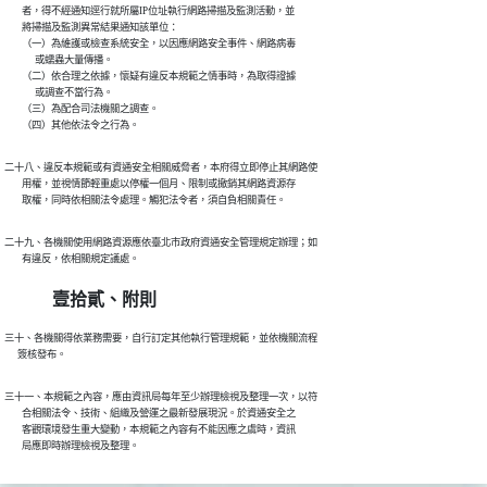
        者，得不經通知逕行就所屬IP位址執行網路掃描及監測活動，並

        將掃描及監測異常結果通知該單位：

        （一）為維護或檢查系統安全，以因應網路安全事件、網路病毒

              或蠕蟲大量傳播。

        （二）依合理之依據，懷疑有違反本規範之情事時，為取得證據

              或調查不當行為。

        （三）為配合司法機關之調查。

        （四）其他依法令之行為。
二十八、違反本規範或有資通安全相關威脅者，本府得立即停止其網路使

        用權，並視情節輕重處以停權一個月、限制或撤銷其網路資源存

        取權，同時依相關法令處理。觸犯法令者，須自負相關責任。
二十九、各機關使用網路資源應依臺北市政府資通安全管理規定辦理；如

        有違反，依相關規定議處。
壹拾貳、附則
三十、各機關得依業務需要，自行訂定其他執行管理規範，並依機關流程

      簽核發布。
三十一、本規範之內容，應由資訊局每年至少辦理檢視及整理一次，以符

        合相關法令、技術、組織及營運之最新發展現況。於資通安全之

        客觀環境發生重大變動，本規範之內容有不能因應之虞時，資訊

        局應即時辦理檢視及整理。