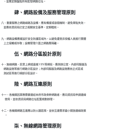
    ，並應定期盤點所有配發網路位址。
肆、網路設備及服務管理原則
八、重要服務之網路線路及設備，應有備援或容錯機制，避免單點失效，

    並應依資訊局訂定之相關安全基準，定期稽核。
九、網路設備應擺設於安全防護區域內，以避免遭受非授權人員進行實體

    上之接觸或存取；設備管理介面之網路應隔離。
伍、網路分區設計原則
十、無線網路、民眾上網或遠端 VPN等網段，應與辦公室、內部伺服器及

    網路設施等進行網路分區設計；內部伺服器及網路設施應依正式區或

    測試區等進行細部分區設計。
陸、網路互連原則
十一、各機關因業務需要連結本府市政骨幹網路者，應向資訊局申請連線

      使用，並依資訊局網路位址配置規劃辦理。
十二、各機關網路互連應以防火牆區隔，並依互連需求最小開放連線政策

      。
柒、無線網路管理原則