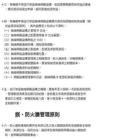
十三、各機關不得自行架設無線網路設備，如因業務需要而有架設必要者

      ，應向資訊局提出申請，經同意後始得架設。
十四、各機關申請自行架設無線網路設備應向資訊局提報檢核表送審（格

      式由資訊局提供），其內容應至少包含以下資料：

  （一）無線網路設備之管理 IP 位址。

  （二）無線網路設備之配置使用者 IP 位址範圍。

  （三）無線網路設備熱點之 SSID 。

  （四）無線網路連線架構、網段使用規劃。

  （五）無線網路設備之製造商、型號及序號等資訊。

  （六）無線熱點設備安裝實體位置。

  （七）無線網路設備管理者之相關資訊，如人員姓名、分機號碼等。

  （八）無線網路設備韌體版本，應安裝無資安漏洞之韌體版本。

  （九）無線網路資料加密機制。

  （十）無線網路帳號驗證機制。

  （十一）網路設備管理事件日誌、無線網路 IP 配發紀錄留存機制。
十五、自行架設無線網路設備之機關，應每年至少檢核一次前點各款資料

      、管理帳號清單及近期日誌紀錄，並依臺北市政府資通系統安全作

      業指引之規定，辦理前點第八款、第十款及第十一款資料之資通安

      全相關作業。
捌、防火牆管理原則
十六、防火牆政策規則應符合本府公告之防火牆開放原則及相關安全檢核

      規則，來源位址、目的位址、通訊埠及使用期限等應採最小開放原

      則，並明確說明開通事由。