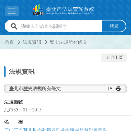
跳到主要內容
展開選單
全站查詢關鍵字欄位
搜尋
:::
:::
首頁
法規資訊
歷史法規所有條文
keyboard_arrow_left
回上頁
法規資訊
text_rotate_vertical
print
臺北市歷史法規所有條文
法規類號
北市35－01－2015
名 稱
二○二五雙北世界壯年運動會組織委員會設置要點