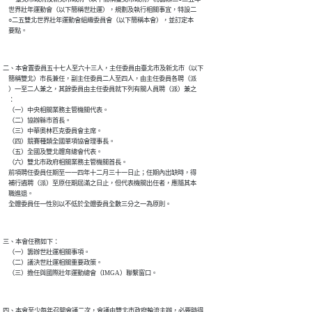
    世界壯年運動會（以下簡稱世壯運），規劃及執行相關事宜，特設二

    ○二五雙北世界壯年運動會組織委員會（以下簡稱本會），並訂定本

二、本會置委員五十七人至六十三人，主任委員由臺北市及新北市（以下

    簡稱雙北）市長兼任，副主任委員二人至四人，由主任委員各聘（派

    ）一至二人兼之，其餘委員由主任委員就下列有關人員聘（派）兼之

    ：

    （一）中央相關業務主管機關代表。

    （二）協辦縣市首長。

    （三）中華奧林匹克委員會主席。

    （四）競賽種類全國單項協會理事長。

    （五）全國及雙北體育總會代表。

    （六）雙北市政府相關業務主管機關首長。

    前項聘任委員任期至一一四年十二月三十一日止；任期內出缺時，得

    補行遴聘（派）至原任期屆滿之日止，但代表機關出任者，應隨其本

    職進退。

三、本會任務如下：

    （一）籌辦世壯運相關事項。

    （二）議決世壯運相關重要政策。

四、本會至少每年召開會議二次，會議由雙北市政府輪流主辦，必要時得
