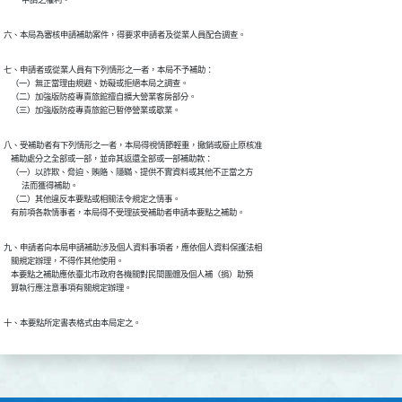
          申請之權利。
六、本局為審核申請補助案件，得要求申請者及從業人員配合調查。
七、申請者或從業人員有下列情形之一者，本局不予補助：

    （一）無正當理由規避、妨礙或拒絕本局之調查。

    （二）加強版防疫專責旅館擅自擴大營業客房部分。

    （三）加強版防疫專責旅館已暫停營業或歇業。
八、受補助者有下列情形之一者，本局得視情節輕重，撤銷或廢止原核准

    補助處分之全部或一部，並命其返還全部或一部補助款：

    （一）以詐欺、脅迫、賄賂、隱瞞、提供不實資料或其他不正當之方

          法而獲得補助。

    （二）其他違反本要點或相關法令規定之情事。

    有前項各款情事者，本局得不受理該受補助者申請本要點之補助。
九、申請者向本局申請補助涉及個人資料事項者，應依個人資料保護法相

    關規定辦理，不得作其他使用。

    本要點之補助應依臺北市政府各機關對民間團體及個人補（捐）助預

    算執行應注意事項有關規定辦理。
十、本要點所定書表格式由本局定之。