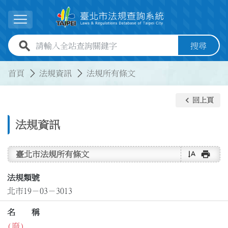
跳到主要內容
展開選單
全站查詢關鍵字欄位
搜尋
:::
:::
首頁
法規資訊
法規所有條文
keyboard_arrow_left
回上頁
法規資訊
text_rotate_vertical
print
臺北市法規所有條文
法規類號
北市19－03－3013
名 稱
(廢)