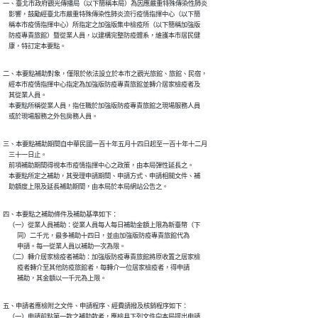
一、臺北市政府觀光傳播局（以下簡稱本局）為因應嚴重特殊傳染性肺炎

    影響，鼓勵經臺北市嚴重特殊傳染性肺炎流行疫情指揮中心（以下簡

    稱本市疫情指揮中心）所指定之加強版集中檢疫所（以下簡稱加強版

    防疫專責旅館）暨從業人員，以建構完整防疫體系，維護本市居民健

    康，特訂定本要點。
二、本要點補助對象，僅限於依法設立於本市之觀光旅館、旅館、民宿，

    經本市疫情指揮中心指定為加強版防疫專責旅館並轉介居家檢疫者及

    其從業人員。

    本要點所稱從業人員，指任職於加強版防疫專責旅館之現場服務人員

    或於現場服務之外包房務人員。
三、本要點補助期間自中華民國一百十年五月十四日起至一百十年十二月

    三十一日止。

    前項補助期間得視本市疫情指揮中心之政策，由本局彈性延長之。

    本要點所定之補助，其受理申請期間、申請方式、申請相關文件、補

    助額度上限及延長補助期間，由本局於本局網站公告之。
四、本要點之補助條件及補助基準如下：

    （一）從業人員補助：從業人員每人每日補助金額上限為新臺幣（下

          同）二千元，最多補助十四日，並由加強版防疫專責旅館代為

          申請。每一從業人員以補助一次為限。

    （二）轉介居家檢疫者補助：加強版防疫專責旅館將原收置之居家檢

          疫者轉介至其他防疫旅館者，每轉介一位居家檢疫者，得申請

          補助，其金額以一千元為上限。
五、申請者應檢附之文件、申請程序、經費請撥及核銷程序如下：

    （一）申請前點第一款之補助款者，應檢具下列文件向本局提出申請
