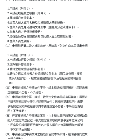
          ：

          1.申請函（附件 1）。

          2.申請補助經費之領據（附件 2）。

          3.匯款帳戶存摺影本。

          4.從業人員之資料名冊及現場服務之差勤紀錄。

          5.從業人員之身分證明文件影本（國民身分證或健保卡）。

          6.從業人員之勞保投保證明。

          7.加強版防疫專責旅館與外包房務人員之廠商契約書。

          8.從業人員之領據。

    （二）申請前點第二款之補助款者，應檢具下列文件向本局提出申請

          ：

          1.申請函（附件 3）。

          2.申請補助經費之領據（附件 4）。

          3.匯款帳戶存摺影本。

          4.轉介之居家檢疫者資料名冊。

          5.轉介之居家檢疫者之身分證明文件影本（國民身分證、護照

            或永久居留證）、居家檢疫通知書影本及地點異動聲明書影

            本。

    （三）申請者檢附之申請文件不全，經本局通知限期補正，屆期未補

          正或補正不全者，不予受理。

    （四）申請者檢附之第一款或二款所定文件本局認有疑義者，得要求

          申請者限期說明並提供相關證明文件；屆期未提出說明、未提

          供相關證明文件或經審核與本要點規定不符者，本局得逕為駁

          回，不予補助。

    （五）經審核通過之申請補助案件，由本局以電匯轉帳方式將補助款

          撥入以旅館業登記證、觀光旅館營業執照所載事業單位或公司

          、民宿登記證所載經營者姓名之個人帳戶之金融機構指定帳號

          ；不另行函文通知。

    （六）申請者提送申請文件之期限公告於本局網站，逾期者視同放棄
