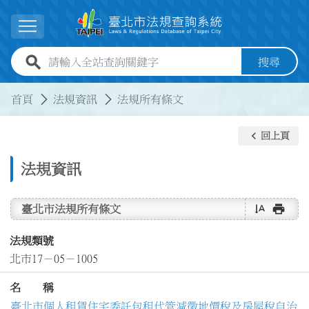
跳到主要內容
展開選單
全站查詢關鍵字欄位
搜尋
:::
:::
首頁
法規資訊
法規所有條文
keyboard_arrow_left
回上頁
法規資訊
text_rotate_vertical
print
臺北市法規所有條文
法規類號
北市17－05－1005
名 稱
臺北市個人租賃住宅委託包租代管減徵地價稅及房屋稅自治