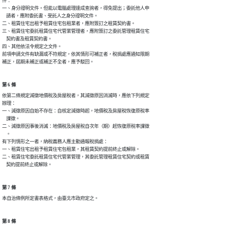
件：

一、身分證明文件。但能以電腦處理達成查詢者，得免提出；委託他人申

    請者，應附委託書、受託人之身分證明文件。

二、租賃住宅出租予租賃住宅包租業者，應附簽訂之租賃契約書。

三、租賃住宅委託租賃住宅代管業管理者，應附簽訂之委託管理租賃住宅

    契約書及租賃契約書。

四、其他依法令規定之文件。

前項申請文件有缺漏或不符規定，依其情形可補正者，稅捐處應通知限期

補正，屆期未補正或補正不全者，應予駁回。
第 6 條
依第二條規定減徵地價稅及房屋稅者，其減徵原因消滅時，應依下列規定

辦理：

一、減徵原因自始不存在：自核定減徵時起，地價稅及房屋稅恢復原稅率

    課徵。

二、減徵原因事後消滅：地價稅及房屋稅自次年（期）起恢復原稅率課徵

    。

有下列情形之一者，納稅義務人應主動通報稅捐處：

一、租賃住宅出租予租賃住宅包租業，其租賃契約提前終止或解除。

二、租賃住宅委託租賃住宅代管業管理，其委託管理租賃住宅契約或租賃

    契約提前終止或解除。
第 7 條
本自治條例所定書表格式，由臺北市政府定之。
第 8 條