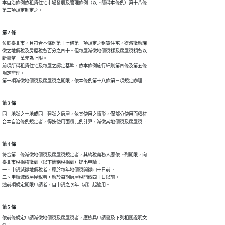
本自治條例依租賃住宅市場發展及管理條例（以下簡稱本條例）第十八條

第二項規定制定之。
第 2 條
位於臺北市，且符合本條例第十七條第一項規定之租賃住宅，得減徵應課

徵之地價稅及房屋稅各百分之四十。但每屋減徵地價稅額及房屋稅額各以

新臺幣一萬元為上限。

前項所稱租賃住宅及每屋之認定基準，依本條例施行細則第四條及第五條

規定辦理。

第一項減徵地價稅及房屋稅之期限，依本條例第十八條第三項規定辦理。
第 3 條
同一地號之土地或同一建號之房屋，依其使用之情形，僅部分使用面積符

合本自治條例規定者，得按使用面積比例計算，減徵其地價稅及房屋稅。
第 4 條
符合第二條減徵地價稅及房屋稅規定者，其納稅義務人應依下列期限，向

臺北市稅捐稽徵處（以下簡稱稅捐處）提出申請：

一、申請減徵地價稅者，應於每年地價稅開徵四十日前。

二、申請減徵房屋稅者，應於每期房屋稅開徵四十日以前。

逾前項規定期限申請者，自申請之次年（期）起適用。
第 5 條
依前條規定申請減徵地價稅及房屋稅者，應檢具申請書及下列相關證明文
