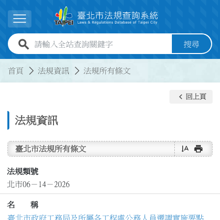
跳到主要內容
展開選單
全站查詢關鍵字欄位
搜尋
:::
:::
首頁
法規資訊
法規所有條文
keyboard_arrow_left
回上頁
法規資訊
text_rotate_vertical
print
臺北市法規所有條文
法規類號
北市06－14－2026
名 稱
臺北市政府工務局及所屬各工程處公務人員遷調實施要點