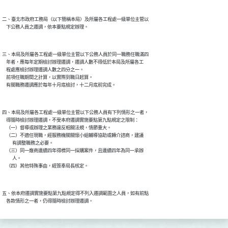
二、臺北市政府工務局（以下簡稱本局）及所屬各工程處一級單位主管以

三、本局及所屬各工程處一級單位主管以下公務人員於同一職務任職滿四

    年者，應每年定期檢討辦理遷調，遷調人數不得低於本局及所屬各工

    程處應檢討辦理遷調人數之四分之一。

    前項任職期間之計算，以實際到職日起算。

四、本局及所屬各工程處一級單位主管以下公務人員有下列情形之一者，

    得隨時檢討辦理遷調，不受本府遷調實施要點第九點規定之限制：

    （一）督導或辦理之業務違反相關法規，情節重大。

    （二）不適任現職，經服務機關關懷小組輔導協助或轉介諮商，建議

          有調整職務之必要。

    （三）同一廠商連續四年得標同一採購案件，且連續四年為同一承辦

          人。

五、依本府遷調實施要點第九點規定得不列入遷調範圍之人員，如有前點
