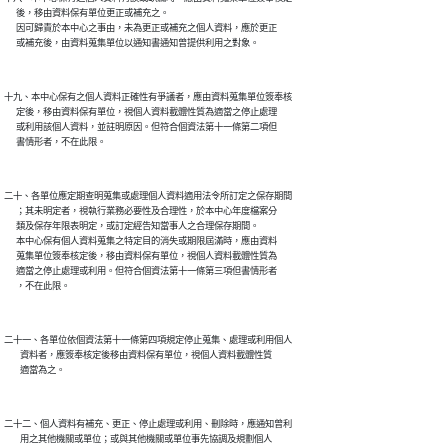
      後，移由資料保有單位更正或補充之。

      因可歸責於本中心之事由，未為更正或補充之個人資料，應於更正

十九、本中心保有之個人資料正確性有爭議者，應由資料蒐集單位簽奉核

      定後，移由資料保有單位，視個人資料載體性質為適當之停止處理

      或利用該個人資料，並註明原因。但符合個資法第十一條第二項但

二十、各單位應定期查明蒐集或處理個人資料適用法令所訂定之保存期間

      ；其未明定者，視執行業務必要性及合理性，於本中心年度檔案分

      類及保存年限表明定，或訂定經告知當事人之合理保存期間。

      本中心保有個人資料蒐集之特定目的消失或期限屆滿時，應由資料

      蒐集單位簽奉核定後，移由資料保有單位，視個人資料載體性質為

      適當之停止處理或利用。但符合個資法第十一條第三項但書情形者

二十一、各單位依個資法第十一條第四項規定停止蒐集、處理或利用個人

        資料者，應簽奉核定後移由資料保有單位，視個人資料載體性質

二十二、個人資料有補充、更正、停止處理或利用、刪除時，應通知曾利

        用之其他機關或單位；或與其他機關或單位事先協調及規劃個人
