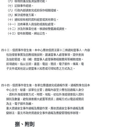
        （六）檢視防護及監測設施功能。

        （七）記錄事件經過。

        （八）行政內部調查完成前保存相關證據。

        （九）解決或修復方案。

        （十）通知保有相同資料組室或其他單位。

        （十一）洽商專業人員協助或進駐處理。

        （十二）涉及刑事責任者，移請檢警鑑識或調查。

四十三、個資事件發生後，本中心應依個資法第十二條通知當事人，內容

        包括侵害事實及因應措施說明、建議當事人處理事項、提供查詢

        及協助管道、賠（補）償當事人處理事務相關費用等補救措施。

        前項通知，指以言詞、書面、電話、簡訊、電子郵件、傳真、電

四十四、個資事件發生後，各單位應儘速完成通報作業。通報對象包括本

        中心主任、秘書、該單位主管；通報內容至少應包括通報人身分

        、資料外洩或侵害方式、時間、地點、初估外洩或侵害個人資料

        類別及數量、避免損害擴大處置等資訊；通報方式以電話或簡訊

        為主，電子郵件為輔。

        重大資通安全事件通報及應變作業，應依資通安全事件通報及應

捌、附則