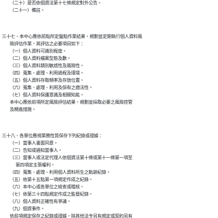
        （二十）是否依個資法第十七條規定對外公告。

三十七、本中心應依前點所定盤點作業結果，規劃並定期執行個人資料風

        險評估作業，其評估之必要項目如下：

        （一）個人資料可識別程度。

        （二）個人資料檔案型態及數。

        （三）個人資料類別敏感性及風險性。

        （四）蒐集、處理、利用過程及環境。

        （五）個人資料存取頻率及存放位置。

        （六）蒐集、處理、利用及保有之適法性。

        （七）個人資料保護意識及相關知能。

        本中心應依前項所定風險評估結果，規劃並採取必要之風險控管

三十八、各單位應視業務性質保存下列紀錄或證據：

        （一）當事人書面同意。

        （二）告知或通知當事人。

        （三）當事人或法定代理人依個資法第十條或第十一條第一項至

              第四項定主張權利。

        （四）蒐集、處理、利用個人資料所生之軌跡紀錄。

        （五）依第十五點第一項規定作成之紀錄。

        （六）本中心或各單位之檢查或稽核。

        （七）依第三十四點規定作成之監督紀錄。

        （八）個人資料正確性有爭議。

        （九）個資事件。

        依前項規定保存之紀錄或證據，除其他法令另有規定或契約另有
