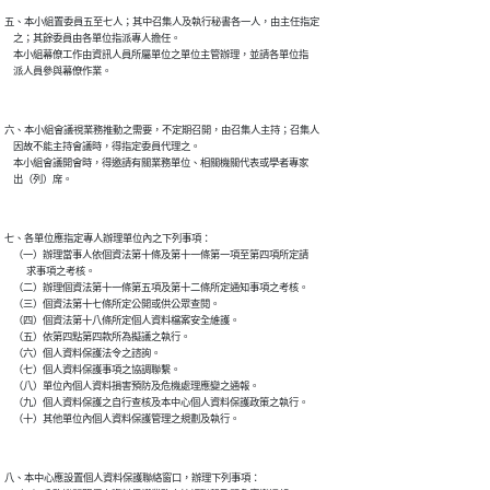
五、本小組置委員五至七人；其中召集人及執行秘書各一人，由主任指定

    之；其餘委員由各單位指派專人擔任。

    本小組幕僚工作由資訊人員所屬單位之單位主管辦理，並請各單位指

六、本小組會議視業務推動之需要，不定期召開，由召集人主持；召集人

    因故不能主持會議時，得指定委員代理之。

    本小組會議開會時，得邀請有關業務單位、相關機關代表或學者專家

七、各單位應指定專人辦理單位內之下列事項：

    （一）辦理當事人依個資法第十條及第十一條第一項至第四項所定請

          求事項之考核。

    （二）辦理個資法第十一條第五項及第十二條所定通知事項之考核。

    （三）個資法第十七條所定公開或供公眾查閱。

    （四）個資法第十八條所定個人資料檔案安全維護。

    （五）依第四點第四款所為擬議之執行。

    （六）個人資料保護法令之諮詢。

    （七）個人資料保護事項之協調聯繫。

    （八）單位內個人資料損害預防及危機處理應變之通報。

    （九）個人資料保護之自行查核及本中心個人資料保護政策之執行。

八、本中心應設置個人資料保護聯絡窗口，辦理下列事項：
