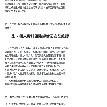
        何形式保留備份或影本；續約廠商不在此限。

        履約期間廠商員工離職或留職停薪，應說明所負責系統之存取權

        限及完成鎖定帳號或停止系統權限之時點，並應更換離職或留職

三十四、各單位於履約期間應定期確認廠商執行個人資料保護措施並予以

柒、個人資料風險評估及安全維護
三十五、電子處理之個人資料安全維護，應遵守資通安全管理法、資通安

        全管理法施行細則、檔案法、檔案法施行細則、臺北市政府資通

        安全管理規定、臺北市政府員工使用資通訊裝置應注意事項、臺

        北市政府及所屬各機關辦理資訊使用管理稽核作業規定、臺北市

        政府文書處理實施要點等相關法令規定，並得參考行政院國家資

        通安全會報技術服務中心所訂各項資訊安全參考指引辦理。

        非電子處理之個人資料安全維護，應依檔案法、檔案法施行細則

        、臺北市政府文書處理實施要點、臺北市政府公務機密維護作業

        等規定辦理。

        本中心得因應最新技術發展或資訊安全問題訂定技術指引。

三十六、本中心應規劃並定期執行個人資料盤點作業，作業項目依序如下

        ：

        （一）清查各作業流程中所使用之表單、紀錄，並辨識其中與個
