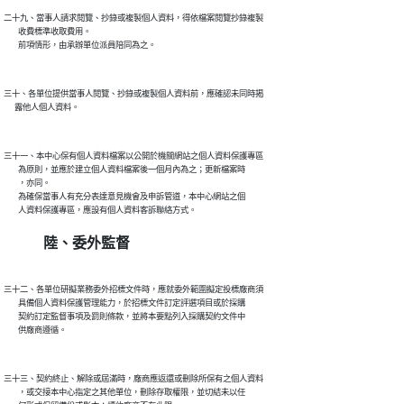
二十九、當事人請求閱覽、抄錄或複製個人資料，得依檔案閱覽抄錄複製

        收費標準收取費用。

三十、各單位提供當事人閱覽、抄錄或複製個人資料前，應確認未同時揭

三十一、本中心保有個人資料檔案以公開於機關網站之個人資料保護專區

        為原則，並應於建立個人資料檔案後一個月內為之；更新檔案時

        ，亦同。

        為確保當事人有充分表達意見機會及申訴管道，本中心網站之個

陸、委外監督
三十二、各單位研擬業務委外招標文件時，應就委外範圍擬定投標廠商須

        具備個人資料保護管理能力，於招標文件訂定評選項目或於採購

        契約訂定監督事項及罰則條款，並將本要點列入採購契約文件中

三十三、契約終止、解除或屆滿時，廠商應返還或刪除所保有之個人資料

        ，或交接本中心指定之其他單位，刪除存取權限，並切結未以任
