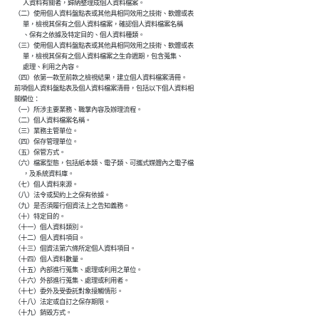
              人資料有關者，歸納整理成個人資料檔案。

        （二）使用個人資料盤點表或其他具相同效用之技術、軟體或表

              單，檢視其保有之個人資料檔案，確認個人資料檔案名稱

              、保有之依據及特定目的、個人資料種類。

        （三）使用個人資料盤點表或其他具相同效用之技術、軟體或表

              單，檢視其保有之個人資料檔案之生命週期，包含蒐集、

              處理、利用之內容。

        （四）依第一款至前款之檢視結果，建立個人資料檔案清冊。

        前項個人資料盤點表及個人資料檔案清冊，包括以下個人資料相

        關欄位：

        （一）所涉主要業務、職掌內容及辦理流程。

        （二）個人資料檔案名稱。

        （三）業務主管單位。

        （四）保存管理單位。

        （五）保管方式。

        （六）檔案型態，包括紙本類、電子類、可攜式媒體內之電子檔

              ，及系統資料庫。

        （七）個人資料來源。

        （八）法令或契約上之保有依據。

        （九）是否須履行個資法上之告知義務。

        （十）特定目的。

        （十一）個人資料類別。

        （十二）個人資料項目。

        （十三）個資法第六條所定個人資料項目。

        （十四）個人資料數量。

        （十五）內部進行蒐集、處理或利用之單位。

        （十六）外部進行蒐集、處理或利用者。

        （十七）委外及受委託對象接觸情形。

        （十八）法定或自訂之保存期限。

        （十九）銷毀方式。
