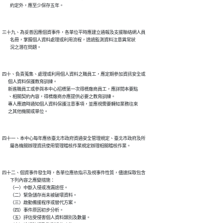
三十九、為妥善因應個資事件，各單位平時應建立通報及支援聯絡網人員

        名冊，掌握個人資料處理或利用流程，透過監測資料注意異常狀

四十、負責蒐集、處理或利用個人資料之職員工，應定期參加資訊安全或

      個人資料保護教育訓練。

      新進職員工或參與本中心招標第一次得標廠商員工，應詳閱本要點

      、相關契約內容，得標廠商亦應提供必要之教育訓練。

      專人應適時通知個人資料保護注意事項，並應視需要轉知業務往來

四十一、本中心每年應依臺北市政府資通安全管理規定、臺北市政府及所

四十二、個資事件發生時，各單位應依指示及視事件性質，儘速採取包含

        下列內容之應變措施：

        （一）中斷入侵或洩漏途徑。

        （二）緊急儲存尚未被破壞資料。

        （三）啟動備援程序或替代方案。

        （四）事件原因初步分析。

        （五）評估受侵害個人資料類別及數量。
