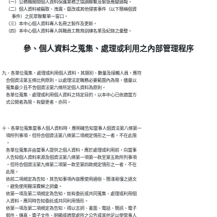
    （一）公務機關間個人資料保護業務之協調聯繫及緊急應變通報。

    （二）個人資料被竊取、洩漏、竄改或其他侵害事件（以下簡稱個資

          事件）之民眾聯繫單一窗口。

    （三）本中心個人資料專人名冊之製作及更新。

參、個人資料之蒐集、處理或利用之內部管理程序
九、各單位蒐集、處理或利用個人資料，其類別、數量及接觸人員，應符

    合個資法第五條比例原則，以處理法定職務必要範圍內為限，儘量以

    蒐集最少且不含個資法第六條所定個人資料為原則。

    各單位蒐集、處理或利用個人資料之特定目的，以本中心已依適當方

十、各單位蒐集當事人個人資料時，應明確告知當事人個資法第八條第一

    項所列事項。但符合個資法第八條第二項規定情形之一者，不在此限

    。

    各單位蒐集非由當事人提供之個人資料，應於處理或利用前，向當事

    人告知個人資料來源及個資法第八條第一項第一款至第五款所列事項

    。但符合個資法第九條第二項第一款至第四款規定情形之一者，不在

    此限。

    依前二項規定為告知，其告知事項內容應使用通俗、簡淺易懂之語文

    ，避免使用艱深費解之詞彙。

    依第一項及第二項規定為告知，如有委託或共同蒐集、處理或利用個

    人資料，應同時告知委託或共同利用情形。

    依第一項及第二項規定為告知，得以言詞、書面、電話、簡訊、電子

    郵件、傳真、電子文件、明顯或適當處所之公告或其他足以使當事人
