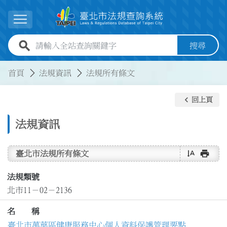
跳到主要內容
展開選單
全站查詢關鍵字欄位
搜尋
:::
:::
首頁
法規資訊
法規所有條文
keyboard_arrow_left
回上頁
法規資訊
text_rotate_vertical
print
臺北市法規所有條文
法規類號
北市11－02－2136
名 稱
臺北市萬華區健康服務中心個人資料保護管理要點