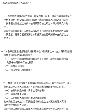
十一、各單位依個資法第六條第一項第六款、第十一條第二項但書或第三

      項但書規定，經當事人書面同意者，應取得當事人同意之書面文件

      ；該書面文件作成之方式，依電子簽章法之規定，得以電子文件為

      之。

      各單位依個資法第十五條第二款或第十六條但書第七款規定經當事

      人同意者，應符合個資法第七條及個資法施行細則第十五條所定之

十二、各單位蒐集或處理個人資料應符合下列情形之一，並於蒐集時註明

      蒐集之特定目的項目及代號：

      （一）依本中心組織規程或個資法第十五條第一款及個資法施行細

            則第十條所稱執行法定職務。

      （二）經當事人同意。

十三、對滿七歲之未成年人蒐集或處理其個人資料，有下列情形之一者，

      得經未成年人本人同意為之，其他情形應得其法定代理人同意：

      （一）依其年齡及身分、日常生活所必需。

      （二）純獲法律上利益。

      （三）法定代理人事前允許處分財產或營業。

      對未滿七歲之未成年人及受監護或輔助宣告之人蒐集其個人資料，

      應得其法定代理人同意。

      法定代理人基於保護未成年人及受監護或輔助宣告之人之利益，得
