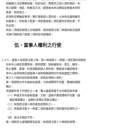
        他機關之法定職務依據、特定目的、需提供之個人資料類別、利

        用之期間、地區、對象及方式，經簽會本府法務局並簽報本府同

        意後，始得為之。

        前項所定應確認事項，應於蒐集個人資料前，以本府名義明確告

        知當事人。但有第十點第一項但書或第二項但書所定情形者，不

        在此限。

        依前二項規定辦理之交換運用，視為個資法第二條第四款及個資

伍、當事人權利之行使
二十八、當事人依個資法第三條、第十條或第十一條第一項至第四項規定

        向本中心請求答覆查詢、提供閱覽、製給複製本、更正、補充、

        停止蒐集、處理、利用或刪除個人資料時，應經身分確認程序，

        本中心並得視情形請當事人檢附相關證明文件或為適當之釋明。

        第三十八點所定紀錄或證據，視為前項個人資料。

        第一項證明文件內容如有遺漏、欠缺或釋明不完整，應通知限期

        補正。

        申請案件有下列情形之一者，應以書面或電子文件駁回其申請：

        （一）申請文件內容有遺漏、欠缺、虛偽不實或釋明不完整，經

              通知限期補正，逾期仍未補正或無法補正。

        （二）有個資法第十條但書各款情形之一。

        （三）有個資法第十一條第二項但書或第三項但書所定情形之一

              。

        （四）與法令規定不符。
