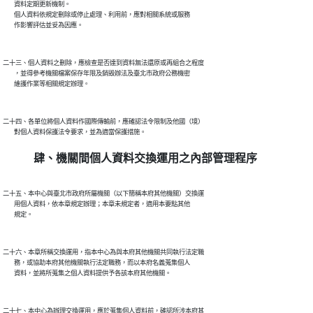
        資料定期更新機制。

        個人資料依規定刪除或停止處理、利用前，應對相關系統或服務

二十三、個人資料之刪除，應檢查是否達到資料無法還原或再組合之程度

        ，並得參考機關檔案保存年限及銷毀辦法及臺北市政府公務機密

二十四、各單位將個人資料作國際傳輸前，應確認法令限制及他國（境）

肆、機關間個人資料交換運用之內部管理程序
二十五、本中心與臺北市政府所屬機關（以下簡稱本府其他機關）交換運

        用個人資料，依本章規定辦理；本章未規定者，適用本要點其他

二十六、本章所稱交換運用，指本中心為與本府其他機關共同執行法定職

        務，或協助本府其他機關執行法定職務，而以本府名義蒐集個人

二十七、本中心為辦理交換運用，應於蒐集個人資料前，確認所涉本府其
