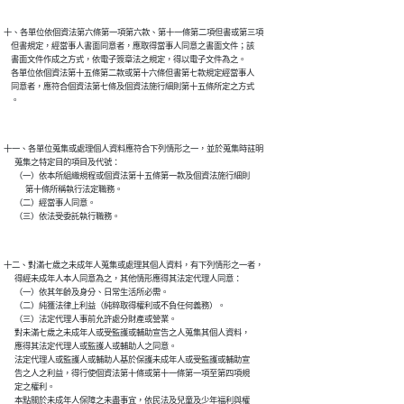
十、各單位依個資法第六條第一項第六款、第十一條第二項但書或第三項

    但書規定，經當事人書面同意者，應取得當事人同意之書面文件；該

    書面文件作成之方式，依電子簽章法之規定，得以電子文件為之。

    各單位依個資法第十五條第二款或第十六條但書第七款規定經當事人

    同意者，應符合個資法第七條及個資法施行細則第十五條所定之方式

十一、各單位蒐集或處理個人資料應符合下列情形之一，並於蒐集時註明

      蒐集之特定目的項目及代號：

      （一）依本所組織規程或個資法第十五條第一款及個資法施行細則

            第十條所稱執行法定職務。

      （二）經當事人同意。

十二、對滿七歲之未成年人蒐集或處理其個人資料，有下列情形之一者，

      得經未成年人本人同意為之，其他情形應得其法定代理人同意：

      （一）依其年齡及身分、日常生活所必需。

      （二）純獲法律上利益（純粹取得權利或不負任何義務）。

      （三）法定代理人事前允許處分財產或營業。

      對未滿七歲之未成年人或受監護或輔助宣告之人蒐集其個人資料，

      應得其法定代理人或監護人或輔助人之同意。

      法定代理人或監護人或輔助人基於保護未成年人或受監護或輔助宣

      告之人之利益，得行使個資法第十條或第十一條第一項至第四項規

      定之權利。

      本點關於未成年人保障之未盡事宜，依民法及兒童及少年福利與權
