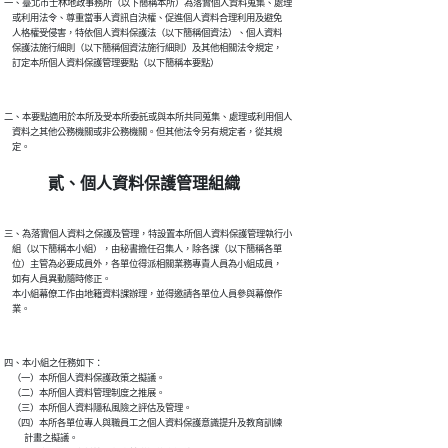
一、臺北市士林地政事務所（以下簡稱本所）為落實個人資料蒐集、處理

    或利用法令、尊重當事人資訊自決權、促進個人資料合理利用及避免

    人格權受侵害，特依個人資料保護法（以下簡稱個資法）、個人資料

    保護法施行細則（以下簡稱個資法施行細則）及其他相關法令規定，

二、本要點適用於本所及受本所委託或與本所共同蒐集、處理或利用個人

    資料之其他公務機關或非公務機關。但其他法令另有規定者，從其規

貳、個人資料保護管理組織
三、為落實個人資料之保護及管理，特設置本所個人資料保護管理執行小

    組（以下簡稱本小組），由秘書擔任召集人，除各課（以下簡稱各單

    位）主管為必要成員外，各單位得派相關業務專責人員為小組成員，

    如有人員異動隨時修正。

    本小組幕僚工作由地籍資料課辦理，並得邀請各單位人員參與幕僚作

四、本小組之任務如下：

    （一）本所個人資料保護政策之擬議。

    （二）本所個人資料管理制度之推展。

    （三）本所個人資料隱私風險之評估及管理。

    （四）本所各單位專人與職員工之個人資料保護意識提升及教育訓練

          計畫之擬議。
