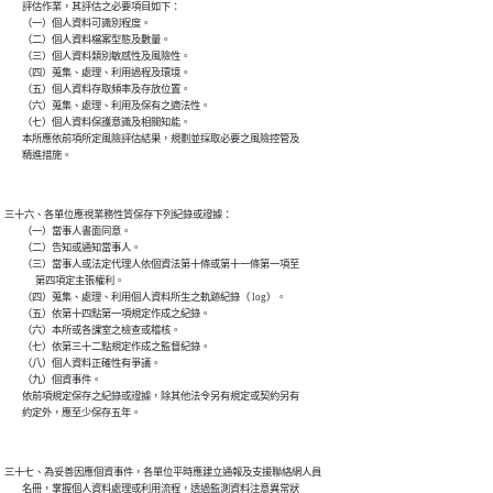
        評估作業，其評估之必要項目如下：

        （一）個人資料可識別程度。

        （二）個人資料檔案型態及數量。

        （三）個人資料類別敏感性及風險性。

        （四）蒐集、處理、利用過程及環境。

        （五）個人資料存取頻率及存放位置。

        （六）蒐集、處理、利用及保有之適法性。

        （七）個人資料保護意識及相關知能。

        本所應依前項所定風險評估結果，規劃並採取必要之風險控管及

三十六、各單位應視業務性質保存下列紀錄或證據：

        （一）當事人書面同意。

        （二）告知或通知當事人。

        （三）當事人或法定代理人依個資法第十條或第十一條第一項至

              第四項定主張權利。

        （四）蒐集、處理、利用個人資料所生之軌跡紀錄（ log）。

        （五）依第十四點第一項規定作成之紀錄。

        （六）本所或各課室之檢查或稽核。

        （七）依第三十二點規定作成之監督紀錄。

        （八）個人資料正確性有爭議。

        （九）個資事件。

        依前項規定保存之紀錄或證據，除其他法令另有規定或契約另有

三十七、為妥善因應個資事件，各單位平時應建立通報及支援聯絡網人員

        名冊，掌握個人資料處理或利用流程，透過監測資料注意異常狀
