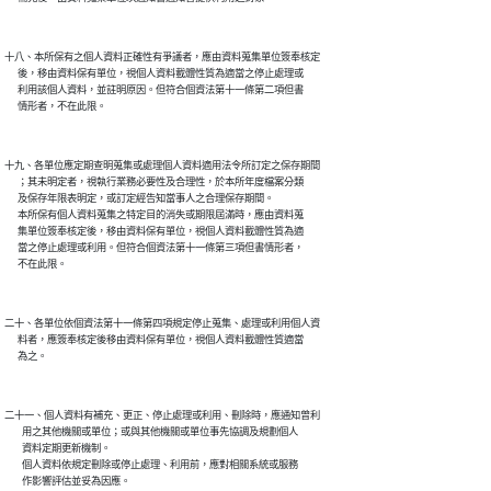
十八、本所保有之個人資料正確性有爭議者，應由資料蒐集單位簽奉核定

      後，移由資料保有單位，視個人資料載體性質為適當之停止處理或

      利用該個人資料，並註明原因。但符合個資法第十一條第二項但書

十九、各單位應定期查明蒐集或處理個人資料適用法令所訂定之保存期間

      ；其未明定者，視執行業務必要性及合理性，於本所年度檔案分類

      及保存年限表明定，或訂定經告知當事人之合理保存期間。

      本所保有個人資料蒐集之特定目的消失或期限屆滿時，應由資料蒐

      集單位簽奉核定後，移由資料保有單位，視個人資料載體性質為適

      當之停止處理或利用。但符合個資法第十一條第三項但書情形者，

二十、各單位依個資法第十一條第四項規定停止蒐集、處理或利用個人資

      料者，應簽奉核定後移由資料保有單位，視個人資料載體性質適當

二十一、個人資料有補充、更正、停止處理或利用、刪除時，應通知曾利

        用之其他機關或單位；或與其他機關或單位事先協調及規劃個人

        資料定期更新機制。

        個人資料依規定刪除或停止處理、利用前，應對相關系統或服務
