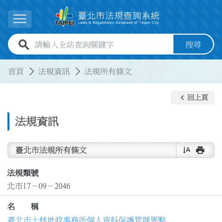
跳到主要內容
展開選單
全站查詢關鍵字欄位
搜尋
:::
:::
首頁
法規資訊
法規所有條文
keyboard_arrow_left
回上頁
法規資訊
text_rotate_vertical
print
臺北市法規所有條文
法規類號
北市17－09－2046
名 稱
臺北市士林地政事務所個人資料保護管理要點