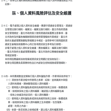
三十二、各單位於履約期間應定期確認廠商執行個人資料保護措施並予以

柒、個人資料風險評估及安全維護
三十三、電子處理之個人資料安全維護，應遵守資通安全管理法、資通安

        全管理法施行細則、檔案法、檔案法施行細則、臺北市政府資通

        安全管理規定、臺北市政府員工使用資通訊裝置應注意事項、臺

        北市政府及所屬各機關辦理資訊使用管理稽核作業規定、臺北市

        政府文書處理實施要點等相關法令規定，並得參考行政院國家資

        通安全會報技術服務中心所訂各項資訊安全參考指引辦理。

        非電子處理之個人資料安全維護，應依檔案法、檔案法施行細則

        、臺北市政府文書處理實施要點、臺北市政府公務機密維護作業

        等規定辦理。

        本所得因應最新技術發展或資訊安全問題訂定技術指引。

三十四、本所應規劃並定期執行個人資料盤點作業，作業項目依序如下：

        （一）清查各作業流程中所使用之表單、紀錄，並辨識其中與個

              人資料有關者，歸納整理成個人資料檔案。

        （二）使用個人資料盤點表或其他具相同效用之技術、軟體或表

              單，檢視其保有之個人資料檔案，確認個人資料檔案名稱

              、保有之依據及特定目的、個人資料種類。

        （三）使用個人資料盤點表或其他具相同效用之技術、軟體或表

              單，檢視其保有之個人資料檔案之生命週期，包含蒐集、

              處理、利用之內容。

        （四）依第一款至前款之檢視結果，建立個人資料檔案清冊。
