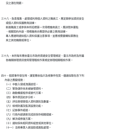
三十八、負責蒐集、處理或利用個人資料之職員工，應定期參加資訊安全

        或個人資料保護教育訓練。

        新進職員工或參與本所招標第一次得標廠商員工，應詳閱本要點

        、相關契約內容，得標廠商亦應提供必要之教育訓練。

        專人應適時通知個人資料保護注意事項，並應視需要轉知業務往

三十九、本所每年應依臺北市政府資通安全管理規定、臺北市政府及所屬

四十、個資事件發生時，課室應依指示及視事件性質，儘速採取包含下列

      內容之應變措施：

      （一）中斷入侵或洩漏途徑。

      （二）緊急儲存尚未被破壞資料。

      （三）啟動備援程序或替代方案。

      （四）事件原因初步分析。

      （五）評估受侵害個人資料類別及數量。

      （六）檢視防護及監測設施功能。

      （七）記錄事件經過。

      （八）行政內部調查完成前保存相關證據。

      （九）解決或修復方案。

      （十）通知保有相同資料組室或其他單位。

      （十一）洽商專業人員協助或進駐處理。
