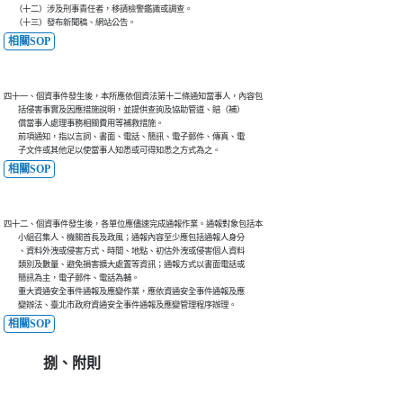
      （十二）涉及刑事責任者，移請檢警鑑識或調查。

相關SOP
四十一、個資事件發生後，本所應依個資法第十二條通知當事人，內容包

        括侵害事實及因應措施說明，並提供查詢及協助管道、賠（補）

        償當事人處理事務相關費用等補救措施。

        前項通知，指以言詞、書面、電話、簡訊、電子郵件、傳真、電

相關SOP
四十二、個資事件發生後，各單位應儘速完成通報作業。通報對象包括本

        小組召集人、機關首長及政風；通報內容至少應包括通報人身分

        、資料外洩或侵害方式、時間、地點、初估外洩或侵害個人資料

        類別及數量、避免損害擴大處置等資訊；通報方式以書面電話或

        簡訊為主，電子郵件、電話為輔。

        重大資通安全事件通報及應變作業，應依資通安全事件通報及應

相關SOP
捌、附則