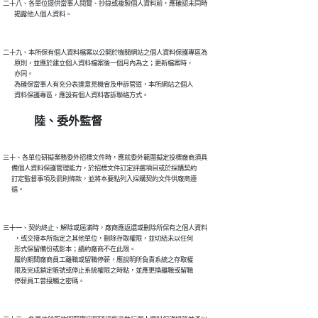
二十八、各單位提供當事人閱覽、抄錄或複製個人資料前，應確認未同時

二十九、本所保有個人資料檔案以公開於機關網站之個人資料保護專區為

        原則，並應於建立個人資料檔案後一個月內為之；更新檔案時，

        亦同。

        為確保當事人有充分表達意見機會及申訴管道，本所網站之個人

陸、委外監督
三十、各單位研擬業務委外招標文件時，應就委外範圍擬定投標廠商須具

      備個人資料保護管理能力，於招標文件訂定評選項目或於採購契約

      訂定監督事項及罰則條款，並將本要點列入採購契約文件供廠商遵

三十一、契約終止、解除或屆滿時，廠商應返還或刪除所保有之個人資料

        ，或交接本所指定之其他單位，刪除存取權限，並切結未以任何

        形式保留備份或影本；續約廠商不在此限。

        履約期間廠商員工離職或留職停薪，應說明所負責系統之存取權

        限及完成鎖定帳號或停止系統權限之時點，並應更換離職或留職
