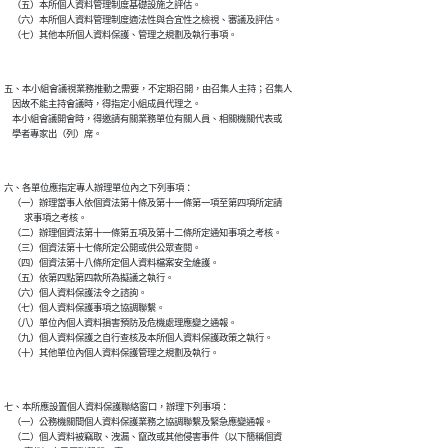
    （五）本所個人資料管理制度基礎設施之評估。

    （六）本所個人資料管理制度適法性與合宜性之檢視、審議及評估。

五、本小組會議視業務推動之需要，不定期召開，由召集人主持；召集人

    因故不能主持會議時，得指定小組成員代理之。

    本小組會議開會時，得邀請有關業務單位有關人員、相關機關代表或

六、各單位應指定專人辦理單位內之下列事項：

    （一）辦理當事人依個資法第十條及第十一條第一項至第四項所定請

          求事項之考核。

    （二）辦理個資法第十一條第五項及第十二條所定通知事項之考核。

    （三）個資法第十七條所定公開或供公眾查閱。

    （四）個資法第十八條所定個人資料檔案安全維護。

    （五）依第四點第四款所為擬議之執行。

    （六）個人資料保護法令之諮詢。

    （七）個人資料保護事項之協調聯繫。

    （八）單位內個人資料損害預防及危機處理應變之通報。

    （九）個人資料保護之自行查核及本所個人資料保護政策之執行。

七、本所應設置個人資料保護聯絡窗口，辦理下列事項：

    （一）公務機關間個人資料保護業務之協調聯繫及緊急應變通報。

    （二）個人資料被竊取、洩漏、竄改或其他侵害事件（以下簡稱個資
