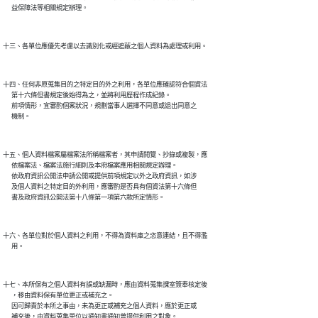
十四、任何非原蒐集目的之特定目的外之利用，各單位應確認符合個資法

      第十六條但書規定後始得為之，並將利用歷程作成紀錄。

      前項情形，宜審酌個案狀況，規劃當事人選擇不同意或退出同意之

十五、個人資料檔案屬檔案法所稱檔案者，其申請閱覽、抄錄或複製，應

      依檔案法、檔案法施行細則及本府檔案應用相關規定辦理。

      依政府資訊公開法申請公開或提供前項規定以外之政府資訊，如涉

      及個人資料之特定目的外利用，應審酌是否具有個資法第十六條但

十六、各單位對於個人資料之利用，不得為資料庫之恣意連結，且不得濫

十七、本所保有之個人資料有誤或缺漏時，應由資料蒐集課室簽奉核定後

      ，移由資料保有單位更正或補充之。

      因可歸責於本所之事由，未為更正或補充之個人資料，應於更正或
