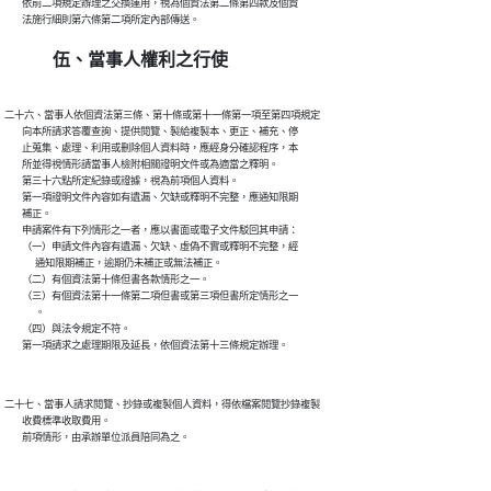
        依前二項規定辦理之交換運用，視為個資法第二條第四款及個資

伍、當事人權利之行使
二十六、當事人依個資法第三條、第十條或第十一條第一項至第四項規定

        向本所請求答覆查詢、提供閱覽、製給複製本、更正、補充、停

        止蒐集、處理、利用或刪除個人資料時，應經身分確認程序，本

        所並得視情形請當事人檢附相關證明文件或為適當之釋明。

        第三十六點所定紀錄或證據，視為前項個人資料。

        第一項證明文件內容如有遺漏、欠缺或釋明不完整，應通知限期

        補正。

        申請案件有下列情形之一者，應以書面或電子文件駁回其申請：

        （一）申請文件內容有遺漏、欠缺、虛偽不實或釋明不完整，經

              通知限期補正，逾期仍未補正或無法補正。

        （二）有個資法第十條但書各款情形之一。

        （三）有個資法第十一條第二項但書或第三項但書所定情形之一

              。

        （四）與法令規定不符。

二十七、當事人請求閱覽、抄錄或複製個人資料，得依檔案閱覽抄錄複製

        收費標準收取費用。
