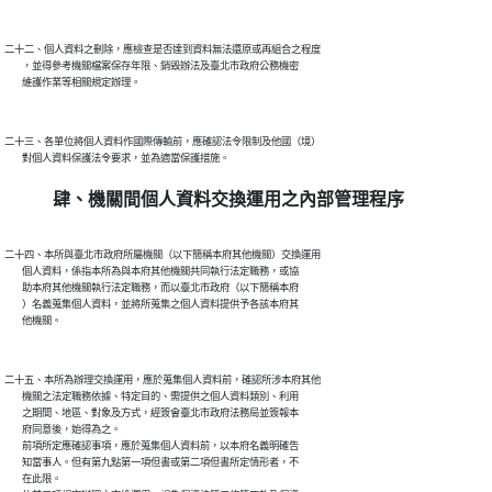
二十二、個人資料之刪除，應檢查是否達到資料無法還原或再組合之程度

        ，並得參考機關檔案保存年限、銷毀辦法及臺北市政府公務機密

二十三、各單位將個人資料作國際傳輸前，應確認法令限制及他國（境）

肆、機關間個人資料交換運用之內部管理程序
二十四、本所與臺北市政府所屬機關（以下簡稱本府其他機關）交換運用

        個人資料，係指本所為與本府其他機關共同執行法定職務，或協

        助本府其他機關執行法定職務，而以臺北市政府（以下簡稱本府

        ）名義蒐集個人資料，並將所蒐集之個人資料提供予各該本府其

二十五、本所為辦理交換運用，應於蒐集個人資料前，確認所涉本府其他

        機關之法定職務依據、特定目的、需提供之個人資料類別、利用

        之期間、地區、對象及方式，經簽會臺北市政府法務局並簽報本

        府同意後，始得為之。

        前項所定應確認事項，應於蒐集個人資料前，以本府名義明確告

        知當事人。但有第九點第一項但書或第二項但書所定情形者，不

        在此限。
