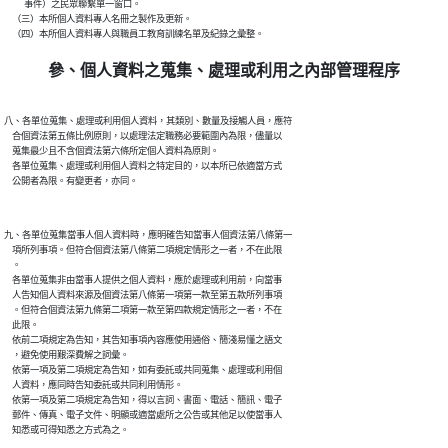
          事件）之民眾聯繫單一窗口。

    （三）本所個人資料專人名冊之製作及更新。

參、個人資料之蒐集、處理或利用之內部管理程序
八、各單位蒐集、處理或利用個人資料，其類別、數量及接觸人員，應符

    合個資法第五條比例原則，以處理法定職務必要範圍內為限，儘量以

    蒐集最少且不含個資法第六條所定個人資料為原則。

    各單位蒐集、處理或利用個人資料之特定目的，以本所已依適當方式

九、各單位蒐集當事人個人資料時，應明確告知當事人個資法第八條第一

    項所列事項。但符合個資法第八條第二項規定情形之一者，不在此限

    。

    各單位蒐集非由當事人提供之個人資料，應於處理或利用前，向當事

    人告知個人資料來源及個資法第八條第一項第一款至第五款所列事項

    。但符合個資法第九條第二項第一款至第四款規定情形之一者，不在

    此限。

    依前二項規定為告知，其告知事項內容應使用通俗、簡淺易懂之語文

    ，避免使用艱深費解之詞彙。

    依第一項及第二項規定為告知，如有委託或共同蒐集、處理或利用個

    人資料，應同時告知委託或共同利用情形。

    依第一項及第二項規定為告知，得以言詞、書面、電話、簡訊、電子

    郵件、傳真、電子文件、明顯或適當處所之公告或其他足以使當事人
