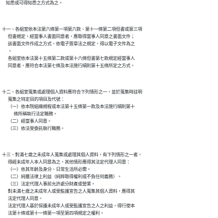
十一、各組室依本法第六條第一項第六款、第十一條第二項但書或第三項

      但書規定，經當事人書面同意者，應取得當事人同意之書面文件；

      該書面文件作成之方式，依電子簽章法之規定，得以電子文件為之

      。

      各組室依本法第十五條第二款或第十六條但書第七款規定經當事人

十二、各組室蒐集或處理個人資料應符合下列情形之一，並於蒐集時註明

      蒐集之特定目的項目及代號：

      （一）依本院組織規程或本法第十五條第一款及本法施行細則第十

            條所稱執行法定職務。

      （二）經當事人同意。

十三、對滿七歲之未成年人蒐集或處理其個人資料，有下列情形之一者，

      得經未成年人本人同意為之，其他情形應得其法定代理人同意：

      （一）依其年齡及身分、日常生活所必需。

      （二）純獲法律上利益（純粹取得權利或不負任何義務）。

      （三）法定代理人事前允許處分財產或營業。

      對未滿七歲之未成年人或受監護宣告之人蒐集其個人資料，應得其

      法定代理人同意。

      法定代理人基於保護未成年人或受監護宣告之人之利益，得行使本

      法第十條或第十一條第一項至第四項規定之權利。
