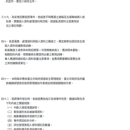
三十九、為妥善因應個資事件，各組室平時應建立通報及支援聯絡網人員

        名冊，掌握個人資料處理或利用流程，透過監測資料注意異常狀

四十、負責蒐集、處理或利用個人資料之職員工，應定期參加資訊安全或

      個人資料保護教育訓練。

      新進職員工或參與本院招標第一次得標廠商員工，應詳閱本要點、

      相關契約內容，得標廠商亦應提供必要之教育訓練。

      專人應適時通知個人資料保護注意事項，並應視需要轉知業務往來

四十一、本院每年應依臺北市政府資通安全管理規定、臺北市政府及所屬

四十二、個資事件發生時，各組室應依指示及視事件性質，儘速採取包含

        下列內容之應變措施：

        （一）中斷入侵或洩漏途徑。

        （二）緊急儲存尚未被破壞資料。

        （三）啟動備援程序或替代方案。

        （四）事件原因初步分析。

        （五）評估受侵害個人資料類別及數量。

        （六）檢視防護及監測設施功能。
