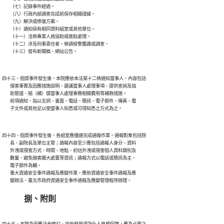
        （七）記錄事件經過。

        （八）行政內部調查完成前保存相關證據。

        （九）解決或修復方案。

        （十）通知保有相同資料組室或其他單位。

        （十一）洽商專業人員協助或進駐處理。

        （十二）涉及刑事責任者，移請檢警鑑識或調查。

四十三、個資事件發生後，本院應依本法第十二條通知當事人，內容包括

        侵害事實及因應措施說明、建議當事人處理事項、提供查詢及協

        助管道、賠（補）償當事人處理事務相關費用等補救措施。

        前項通知，指以言詞、書面、電話、簡訊、電子郵件、傳真、電

四十四、個資事件發生後，各組室應儘速完成通報作業。通報對象包括院

        長、副院長及單位主管；通報內容至少應包括通報人身分、資料

        外洩或侵害方式、時間、地點、初估外洩或侵害個人資料類別及

        數量、避免損害擴大處置等資訊；通報方式以電話或簡訊為主，

        電子郵件為輔。

        重大資通安全事件通報及應變作業，應依資通安全事件通報及應

捌、附則