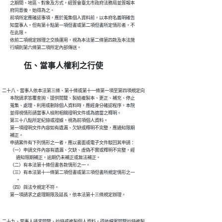
        之期間、地區、對象及方式，經簽會臺北市政府法務局並簽報本

        府同意後，始得為之。

        前項所定應確認事項，應於蒐集個人資料前，以本府名義明確告

        知當事人。但有第十點第一項但書或第二項但書所定情形者，不

        在此限。

        依前二項規定辦理之交換運用，視為本法第二條第四款及本法施

伍、當事人權利之行使
二十八、當事人依本法第三條、第十條或第十一條第一項至第四項規定向

        本院請求答覆查詢、提供閱覽、製給複製本、更正、補充、停止

        蒐集、處理、利用或刪除個人資料時，應經身分確認程序，本院

        並得視情形請當事人檢附相關證明文件或為適當之釋明。

        第三十八點所定紀錄或證據，視為前項個人資料。

        第一項證明文件內容如有遺漏、欠缺或釋明不完整，應通知限期

        補正。

        申請案件有下列情形之一者，應以書面或電子文件駁回其申請：

        （一）申請文件內容有遺漏、欠缺、虛偽不實或釋明不完整，經

              通知限期補正，逾期仍未補正或無法補正。

        （二）有本法第十條但書各款情形之一。

        （三）有本法第十一條第二項但書或第三項但書所規定情形之一

              。

        （四）與法令規定不符。

二十九、當事人請求閱覽、抄錄或複製個人資料，得依檔案閱覽抄錄複製
