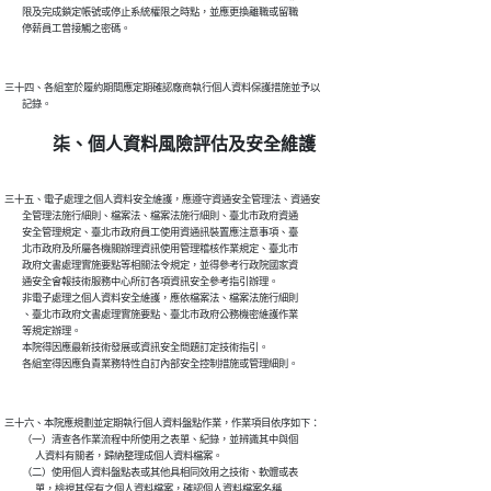
        限及完成鎖定帳號或停止系統權限之時點，並應更換離職或留職

三十四、各組室於履約期間應定期確認廠商執行個人資料保護措施並予以

柒、個人資料風險評估及安全維護
三十五、電子處理之個人資料安全維護，應遵守資通安全管理法、資通安

        全管理法施行細則、檔案法、檔案法施行細則、臺北市政府資通

        安全管理規定、臺北市政府員工使用資通訊裝置應注意事項、臺

        北市政府及所屬各機關辦理資訊使用管理稽核作業規定、臺北市

        政府文書處理實施要點等相關法令規定，並得參考行政院國家資

        通安全會報技術服務中心所訂各項資訊安全參考指引辦理。

        非電子處理之個人資料安全維護，應依檔案法、檔案法施行細則

        、臺北市政府文書處理實施要點、臺北市政府公務機密維護作業

        等規定辦理。

        本院得因應最新技術發展或資訊安全問題訂定技術指引。

三十六、本院應規劃並定期執行個人資料盤點作業，作業項目依序如下：

        （一）清查各作業流程中所使用之表單、紀錄，並辨識其中與個

              人資料有關者，歸納整理成個人資料檔案。

        （二）使用個人資料盤點表或其他具相同效用之技術、軟體或表

              單，檢視其保有之個人資料檔案，確認個人資料檔案名稱
