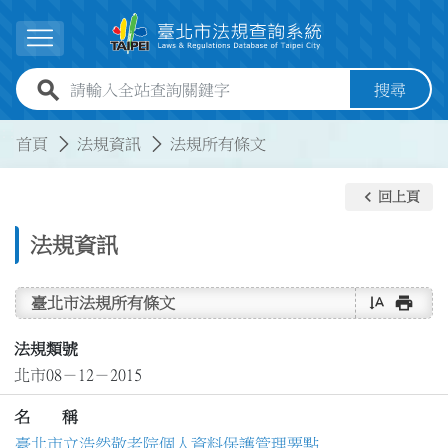
跳到主要內容
展開選單
全站查詢關鍵字欄位
搜尋
:::
:::
首頁
法規資訊
法規所有條文
keyboard_arrow_left
回上頁
法規資訊
text_rotate_vertical
print
臺北市法規所有條文
法規類號
北市08－12－2015
名 稱
臺北市立浩然敬老院個人資料保護管理要點