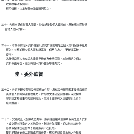
        收費標準收取費用。

三十、各組室提供當事人閱覽、抄錄或複製個人資料前，應確認未同時揭

三十一、本院保有個人資料檔案以公開於機關網站之個人資料保護專區為

        原則，並應於建立個人資料檔案後一個月內為之；更新檔案時，

        亦同。

        為確保當事人有充分表達意見機會及申訴管道，本院網站之個人

陸、委外監督
三十二、各組室研擬業務委外招標文件時，應就委外範圍擬定投標廠商須

        具備個人資料保護管理能力，於招標文件訂定評選項目或於採購

        契約訂定監督事項及罰則條款，並將本要點列入採購契約文件供

三十三、契約終止、解除或屆滿時，廠商應返還或刪除所保有之個人資料

        ，或交接本院指定之其他單位，刪除存取權限，並切結未以任何

        形式保留備份或影本；續約廠商不在此限。

        履約期間廠商員工離職或留職停薪，應說明所負責系統之存取權
