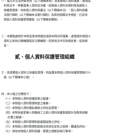
一、臺北市立浩然敬老院（以下簡稱本院）為落實個人資料蒐集、處理或

    利用法令、尊重當事人資訊自決權、促進個人資料合理利用及避免人

    格權受侵害，特依個人資料保護法（以下簡稱本法）、個人資料保護

    法施行細則（以下簡稱本法施行細則）及其他相關法令規定，訂定本

二、本要點適用於本院及受本院委託或與本院共同蒐集、處理或利用個人

    資料之其他公務機關或非公務機關。但其他法令另有規定者，從其規

貳、個人資料保護管理組織
三、為落實個人資料之保護及管理，特設置本院個人資料保護管理執行小

四、本小組之任務如下：

    （一）本院個人資料保護政策之擬議。

    （二）本院個人資料管理制度之推展。

    （三）本院個人資料隱私風險之評估及管理。

    （四）本院各組室專人與職員工之個人資料保護意識提升及教育訓練

          計畫之擬議。

    （五）本院個人資料管理制度基礎設施之評估。

    （六）本院個人資料管理制度適法性與合宜性之檢視、審議及評估。
