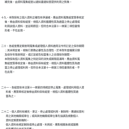
十九、本院保有之個人資料正確性有爭議者，應由資料蒐集組室簽奉核定

      後，移由資料保有組室，視個人資料載體性質為適當之停止處理或

      利用該個人資料，並註明原因。但符合本法第十一條第二項但書情

二十、各組室應定期查明蒐集或處理個人資料適用法令所訂定之保存期間

      ；其未明定者，視執行業務必要性及合理性，於本院年度檔案分類

      及保存年限表明定，或訂定經告知當事人之合理保存期間。

      本院保有個人資料蒐集之特定目的消失或期限屆滿時，應由資料蒐

      集組室簽奉核定後，移由資料保有組室，視個人資料載體性質為適

      當之停止處理或利用。但符合本法第十一條第三項但書情形者，不

二十一、各組室依本法第十一條第四項規定停止蒐集、處理或利用個人資

        料者，應簽奉核定後移由資料保有組室，視個人資料載體性質適

二十二、個人資料有補充、更正、停止處理或利用、刪除時，應通知曾利

        用之其他機關或單位；或與其他機關或單位事先協調及規劃個人

        資料定期更新機制。

        個人資料依規定刪除或停止處理、利用前，應對相關系統或服務
