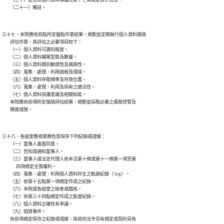
三十七、本院應依前點所定盤點作業結果，規劃並定期執行個人資料風險

        評估作業，其評估之必要項目如下：

        （一）個人資料可識別程度。

        （二）個人資料檔案型態及數量。

        （三）個人資料類別敏感性及風險性。

        （四）蒐集、處理、利用過程及環境。

        （五）個人資料存取頻率及存放位置。

        （六）蒐集、處理、利用及保有之適法性。

        （七）個人資料保護意識及相關知能。

        本院應依前項所定風險評估結果，規劃並採取必要之風險控管及

三十八、各組室應視業務性質保存下列紀錄或證據：

        （一）當事人書面同意。

        （二）告知或通知當事人。

        （三）當事人或法定代理人依本法第十條或第十一條第一項至第

              四項規定主張權利。

        （四）蒐集、處理、利用個人資料所生之軌跡紀錄（ log）。

        （五）依第十五點第一項規定作成之紀錄。

        （六）本院或各組室之檢查或稽核。

        （七）依第三十四點規定作成之監督紀錄。

        （八）個人資料正確性有爭議。

        （九）個資事件。

        依前項規定保存之紀錄或證據，除其他法令另有規定或契約另有
