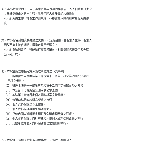
五、本小組置委員十二人；其中召集人及執行秘書各一人，由院長指定之

    ；其餘委員由各組室主管、法規管理人員及資訊人員擔任。

    本小組幕僚工作由社會工作組辦理，並得邀請本院各組室參與幕僚作

六、本小組會議視業務推動之需要，不定期召開，由召集人主持；召集人

    因故不能主持會議時，得指定委員代理之。

    本小組會議開會時，得邀請有關業務單位、相關機關代表或學者專家

七、本院各組室應指定專人辦理單位內之下列事項：

    （一）辦理當事人依本法第十條及第十一條第一項至第四項所定請求

          事項之考核。

    （二）辦理本法第十一條第五項及第十二條所定通知事項之考核。

    （三）本法第十七條所定公開或供公眾查閱。

    （四）本法第十八條所定個人資料檔案安全維護。

    （五）依第四點第四款所為擬議之執行。

    （六）個人資料保護法令之諮詢。

    （七）個人資料保護事項之協調聯繫。

    （八）單位內個人資料損害預防及危機處理應變之通報。

    （九）個人資料保護之自行查核及本院個人資料保護政策之執行。

八、本院應設置個人資料保護聯絡窗口，辦理下列事項：
