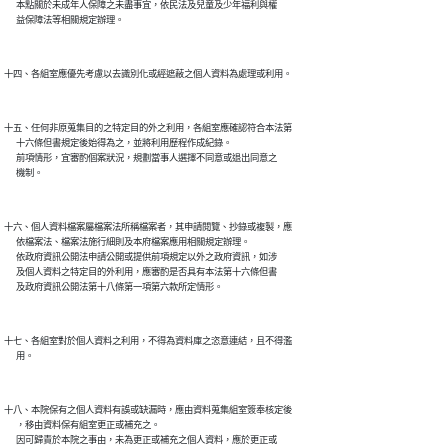
      本點關於未成年人保障之未盡事宜，依民法及兒童及少年福利與權

十五、任何非原蒐集目的之特定目的外之利用，各組室應確認符合本法第

      十六條但書規定後始得為之，並將利用歷程作成紀錄。

      前項情形，宜審酌個案狀況，規劃當事人選擇不同意或退出同意之

十六、個人資料檔案屬檔案法所稱檔案者，其申請閱覽、抄錄或複製，應

      依檔案法、檔案法施行細則及本府檔案應用相關規定辦理。

      依政府資訊公開法申請公開或提供前項規定以外之政府資訊，如涉

      及個人資料之特定目的外利用，應審酌是否具有本法第十六條但書

十七、各組室對於個人資料之利用，不得為資料庫之恣意連結，且不得濫

十八、本院保有之個人資料有誤或缺漏時，應由資料蒐集組室簽奉核定後

      ，移由資料保有組室更正或補充之。

      因可歸責於本院之事由，未為更正或補充之個人資料，應於更正或
