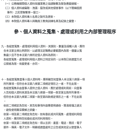
    （一）公務機關間個人資料保護業務之協調聯繫及緊急應變通報。

    （二）個人資料被竊取、洩漏、竄改或其他侵害事件（以下簡稱個資

          事件）之民眾聯繫單一窗口。

    （三）本院個人資料專人名冊之製作及更新。

參、個人資料之蒐集、處理或利用之內部管理程序
九、各組室蒐集、處理或利用個人資料，其類別、數量及接觸人員，應符

    合本法第五條比例原則，以處理法定職務必要範圍內為限。儘量以蒐

    集最少且不含本法第六條所定個人資料為原則。

    各組室蒐集、處理或利用個人資料之特定目的，以本院已依適當方式

十、各組室蒐集當事人個人資料時，應明確告知當事人本法第八條第一項

    所列事項。但符合本法第八條第二項規定情形之一者，不在此限。

    各組室蒐集非由當事人提供之個人資料，應於處理或利用前，向當事

    人告知個人資料來源及本法第八條第一項第一款至第五款所列事項。

    但符合本法第九條第二項第一款至第四款規定情形之一者，不在此限

    。

    依前二項規定為告知，其告知事項內容應使用通俗、簡淺易懂之語文

    ，避免使用艱深費解之詞彙。

    依第一項及第二項規定為告知，如有委託或共同蒐集、處理或利用個

    人資料，應同時告知委託或共同利用情形。

    依第一項及第二項規定為告知，得以言詞、書面、電話、簡訊、電子

    郵件、傳真、電子文件、明顯或適當處所之公告或其他足以使當事人
