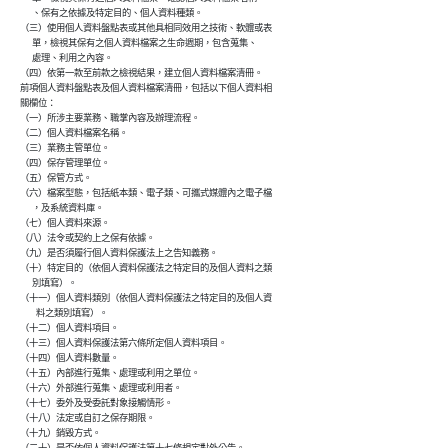
              、保有之依據及特定目的、個人資料種類。

        （三）使用個人資料盤點表或其他具相同效用之技術、軟體或表

              單，檢視其保有之個人資料檔案之生命週期，包含蒐集、

              處理、利用之內容。

        （四）依第一款至前款之檢視結果，建立個人資料檔案清冊。

        前項個人資料盤點表及個人資料檔案清冊，包括以下個人資料相

        關欄位：

        （一）所涉主要業務、職掌內容及辦理流程。

        （二）個人資料檔案名稱。

        （三）業務主管單位。

        （四）保存管理單位。

        （五）保管方式。

        （六）檔案型態，包括紙本類、電子類、可攜式媒體內之電子檔

              ，及系統資料庫。

        （七）個人資料來源。

        （八）法令或契約上之保有依據。

        （九）是否須履行個人資料保護法上之告知義務。

        （十）特定目的（依個人資料保護法之特定目的及個人資料之類

              別填寫）。

        （十一）個人資料類別（依個人資料保護法之特定目的及個人資

                料之類別填寫）。

        （十二）個人資料項目。

        （十三）個人資料保護法第六條所定個人資料項目。

        （十四）個人資料數量。

        （十五）內部進行蒐集、處理或利用之單位。

        （十六）外部進行蒐集、處理或利用者。

        （十七）委外及受委託對象接觸情形。

        （十八）法定或自訂之保存期限。

        （十九）銷毀方式。

        （二十）是否依個人資料保護法第十七條規定對外公告。
