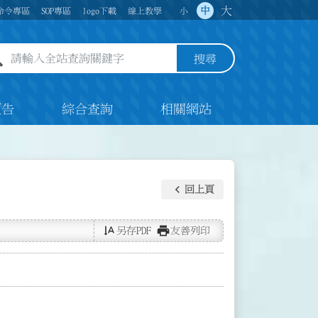
大
中
命令專區
SOP專區
logo下載
線上教學
小
全站查詢關鍵字欄位
搜尋
預告
綜合查詢
相關網站
keyboard_arrow_left
回上頁
text_rotate_vertical
print
另存PDF
友善列印