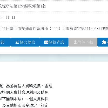
程序法第159條第2項第1款
 月 11 日
月11日臺北市交通事件裁決所（111）北市裁資字第1113058513
tune
pin
file_download
extension
章節
條文檢索
條號查詢
附件下載
）為落實個人資料蒐集、處理

、促進個人資料合理利用及避免

（以下簡稱本法）、個人資料保

則）及其他相關法令規定，訂定
