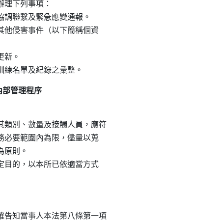
理下列事項：

之協調聯繫及緊急應變通報。

或其他侵害事件（以下簡稱個資

更新。

內部管理程序
類別、數量及接觸人員，應符

職務必要範圍內為限，儘量以蒐

為原則。

特定目的，以本所已依適當方式

告知當事人本法第八條第一項
