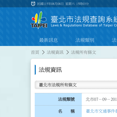
跳到主要內容
alarm
:::
民國115年08月08日 星期六
15時03分
最新訊息
法規類別
法
:::
:::
首頁
法規資訊
法規所有條文
法規資訊
臺北市法規所有條文
法規類號
北市07－09－201
臺北市交通事件
名 稱