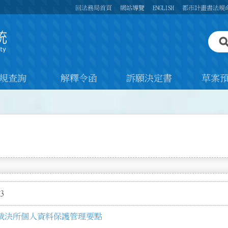
回法務局首頁
網站導覽
ENGLISH
都市計畫書法規
規查詢
解釋令函
訴願決定書
草案
3
裁決所個人資料保護管理要點