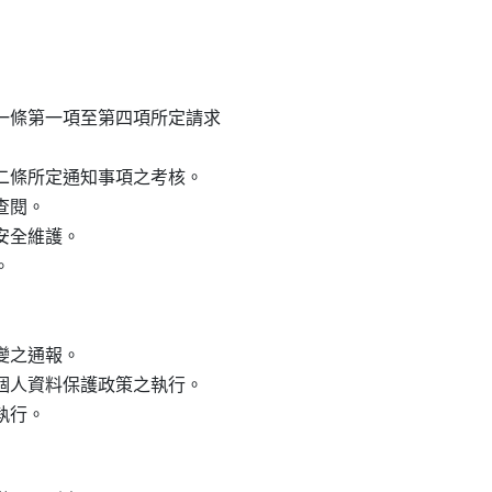
十一條第一項至第四項所定請求

十二條所定通知事項之考核。

查閱。

安全維護。



變之通報。

所個人資料保護政策之執行。
