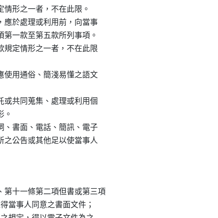
規定情形之一者，不在此限。

料，應於處理或利用前，向當事

一項第一款至第五款所列事項。

四款規定情形之一者，不在此限

容應使用通俗、簡淺易懂之語文

委託或共同蒐集、處理或利用個

。

言詞、書面、電話、簡訊、電子

處所之公告或其他足以使當事人

第十一條第二項但書或第三項

應取得當事人同意之書面文件；

章法之規定，得以電子文件為之
