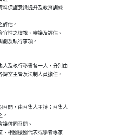
人資料保護意識提升及教育訓練

之評估。

與合宜性之檢視、審議及評估。

人及執行秘書各一人，分別由

由各課室主管及法制人員擔任。

召開，由召集人主持；召集人

。

會議併同召開。

課室、相關機關代表或學者專家
