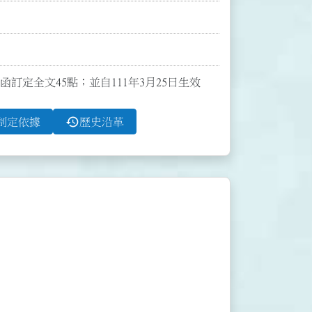
號函訂定全文45點；並自111年3月25日生效
history
制定依據
歷史沿革