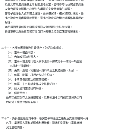
      及臺北市政府資通安全等相關法令規定，並得參考行政院國家資通

      安全會報技術服務中心所訂各項資訊安全參考指引辦理。

      非電子處理個人資料安全維護，應依檔案法、檔案法施行細則、臺

      北市政府文書處理實施要點、臺北市政府公務機密維護作業等規定

      辦理。

      本所得因應最新技術發展或資訊安全問題訂定技術指引。

三十一、各課室應視業務性質保存下列紀錄或證據：

        （一）當事人書面同意。

        （二）告知或通知當事人。

        （三）當事人或法定代理人依本法第十條或第十一條第一項至第

              四項定主張權利。

        （四）蒐集、處理、利用個人資料所生之軌跡紀錄（ log）。

        （五）依第十點第一項規定作成之紀錄。

        （六）本所或各課室之檢查或稽核。

        （七）依第二十九點規定作成之監督紀錄。

        （八）個人資料正確性有爭議。

        （九）個資事件。

        依前項規定保存之紀錄或證據，除其他法令另有規定或契約另有

三十二、為妥善因應個資事件，各課室平時應建立通報及支援聯絡網人員

        名冊，掌握個人資料處理或利用流程，透過監測資料注意異常狀
