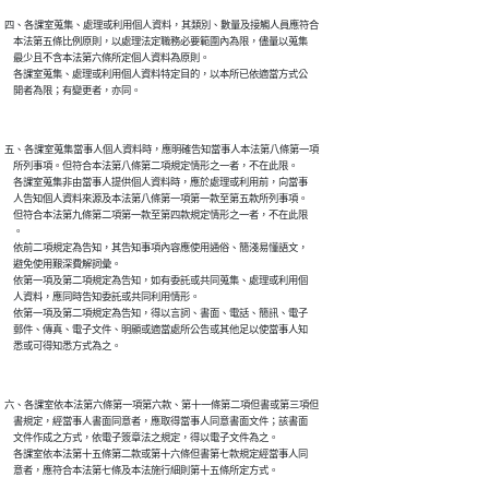
四、各課室蒐集、處理或利用個人資料，其類別、數量及接觸人員應符合

    本法第五條比例原則，以處理法定職務必要範圍內為限，儘量以蒐集

    最少且不含本法第六條所定個人資料為原則。

    各課室蒐集、處理或利用個人資料特定目的，以本所已依適當方式公

五、各課室蒐集當事人個人資料時，應明確告知當事人本法第八條第一項

    所列事項。但符合本法第八條第二項規定情形之一者，不在此限。

    各課室蒐集非由當事人提供個人資料時，應於處理或利用前，向當事

    人告知個人資料來源及本法第八條第一項第一款至第五款所列事項。

    但符合本法第九條第二項第一款至第四款規定情形之一者，不在此限

    。

    依前二項規定為告知，其告知事項內容應使用通俗、簡淺易懂語文，

    避免使用艱深費解詞彙。

    依第一項及第二項規定為告知，如有委託或共同蒐集、處理或利用個

    人資料，應同時告知委託或共同利用情形。

    依第一項及第二項規定為告知，得以言詞、書面、電話、簡訊、電子

    郵件、傳真、電子文件、明顯或適當處所公告或其他足以使當事人知

六、各課室依本法第六條第一項第六款、第十一條第二項但書或第三項但

    書規定，經當事人書面同意者，應取得當事人同意書面文件；該書面

    文件作成之方式，依電子簽章法之規定，得以電子文件為之。

    各課室依本法第十五條第二款或第十六條但書第七款規定經當事人同
