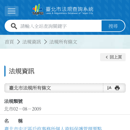
跳到主要內容
展開選單
全站查詢關鍵字欄位
搜尋
:::
:::
首頁
法規資訊
法規所有條文
keyboard_arrow_left
回上頁
法規資訊
text_rotate_vertical
print
臺北市法規所有條文
法規類號
北市02－08－2009
名 稱
臺北市中正區戶政事務所個人資料保護管理要點