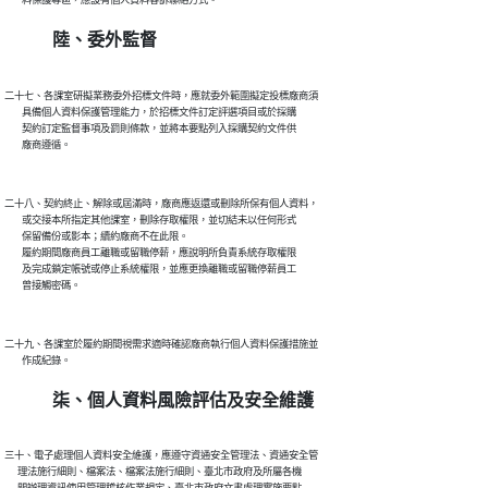
陸、委外監督
二十七、各課室研擬業務委外招標文件時，應就委外範圍擬定投標廠商須

        具備個人資料保護管理能力，於招標文件訂定評選項目或於採購

        契約訂定監督事項及罰則條款，並將本要點列入採購契約文件供

二十八、契約終止、解除或屆滿時，廠商應返還或刪除所保有個人資料，

        或交接本所指定其他課室，刪除存取權限，並切結未以任何形式

        保留備份或影本；續約廠商不在此限。

        履約期間廠商員工離職或留職停薪，應說明所負責系統存取權限

        及完成鎖定帳號或停止系統權限，並應更換離職或留職停薪員工

二十九、各課室於履約期間視需求適時確認廠商執行個人資料保護措施並

柒、個人資料風險評估及安全維護
三十、電子處理個人資料安全維護，應遵守資通安全管理法、資通安全管

      理法施行細則、檔案法、檔案法施行細則、臺北市政府及所屬各機

      關辦理資訊使用管理稽核作業規定、臺北市政府文書處理實施要點
