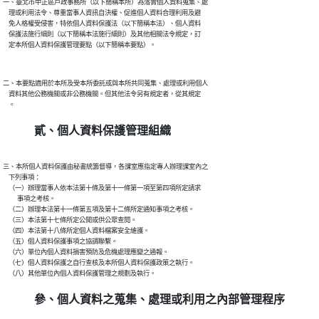
一、臺北市中正區戶政事務所（以下簡稱本所）為落實個人資料蒐集、處

    理或利用法令、尊重當事人資訊自決權、促進個人資料合理利用及避

    免人格權受侵害，特依個人資料保護法（以下簡稱本法）、個人資料

    保護法施行細則（以下簡稱本法施行細則）及其他相關法令規定，訂

二、本要點適用於本所及受本所委託或與本所共同蒐集、處理或利用個人

    資料其他公務機關或非公務機關。但其他法令另有規定者，從其規定

貳、個人資料保護管理組織
三、本所個人資料保護由秘書統籌督導，各課室應指定專人辦理課室內之

    下列事項：

    （一）辦理當事人依本法第十條及第十一條第一項至第四項所定請求

          事項之考核。

    （二）辦理本法第十一條第五項及第十二條所定通知事項之考核。

    （三）本法第十七條所定公開或供公眾查閱。

    （四）本法第十八條所定個人資料檔案安全維護。

    （五）個人資料保護事項之協調聯繫。

    （六）單位內個人資料損害預防及危機處理應變之通報。

    （七）個人資料保護之自行查核及本所個人資料保護政策之執行。

參、個人資料之蒐集、處理或利用之內部管理程序