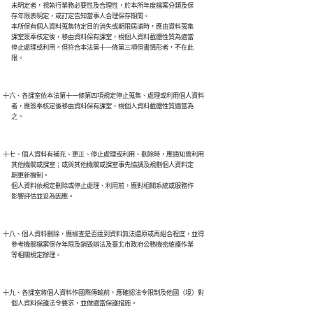
      未明定者，視執行業務必要性及合理性，於本所年度檔案分類及保

      存年限表明定，或訂定告知當事人合理保存期間。

      本所保有個人資料蒐集特定目的消失或期限屆滿時，應由資料蒐集

      課室簽奉核定後，移由資料保有課室，視個人資料載體性質為適當

      停止處理或利用。但符合本法第十一條第三項但書情形者，不在此

十六、各課室依本法第十一條第四項規定停止蒐集、處理或利用個人資料

      者，應簽奉核定後移由資料保有課室，視個人資料載體性質適當為

十七、個人資料有補充、更正、停止處理或利用、刪除時，應通知曾利用

      其他機關或課室；或與其他機關或課室事先協調及規劃個人資料定

      期更新機制。

      個人資料依規定刪除或停止處理、利用前，應對相關系統或服務作

十八、個人資料刪除，應檢查是否達到資料無法還原或再組合程度，並得

      參考機關檔案保存年限及銷毀辦法及臺北市政府公務機密維護作業

十九、各課室將個人資料作國際傳輸前，應確認法令限制及他國（境）對
