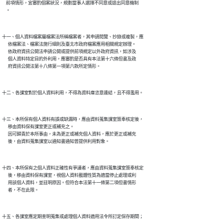
    前項情形，宜審酌個案狀況，規劃當事人選擇不同意或退出同意機制

十一、個人資料檔案屬檔案法所稱檔案者，其申請閱覽、抄錄或複製，應

      依檔案法、檔案法施行細則及臺北市政府檔案應用相關規定辦理。

      依政府資訊公開法申請公開或提供前項規定以外政府資訊，如涉及

      個人資料特定目的外利用，應審酌是否具有本法第十六條但書及政

十三、本所保有個人資料有誤或缺漏時，應由資料蒐集課室簽奉核定後，

      移由資料保有課室更正或補充之。

      因可歸責於本所事由，未為更正或補充個人資料，應於更正或補充

十四、本所保有之個人資料正確性有爭議者，應由資料蒐集課室簽奉核定

      後，移由資料保有課室，視個人資料載體性質為適當停止處理或利

      用該個人資料，並註明原因。但符合本法第十一條第二項但書情形

十五、各課室應定期查明蒐集或處理個人資料適用法令所訂定保存期間；
