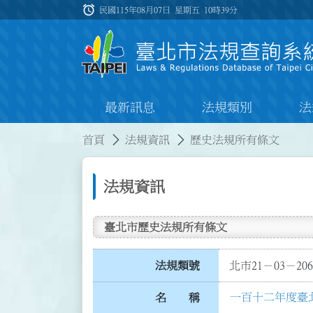
跳到主要內容
alarm
:::
民國115年08月07日 星期五
10時39分
最新訊息
法規類別
法
:::
:::
首頁
法規資訊
歷史法規所有條文
法規資訊
臺北市歷史法規所有條文
法規類號
北市21－03－206
一百十二年度臺
名 稱