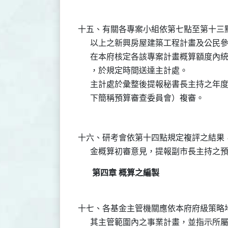
十五、有關各專案小組依第七點至第十三點
      以上之新興房屋建築工程計畫及公
      在本府核定各該專案計畫概算額度
      ，於規定時間送達主計處。

      主計處於彙整後提報秘書長主持之
十六、研考會依第十四點規定複評之結果，
第四章 概算之編製
十七、各基金主管機關應依本府府級策略地
      其主管範圍內之事業計畫，並指示