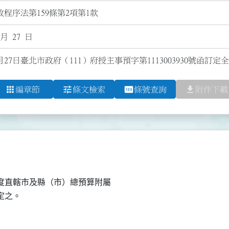
程序法第159條第2項第1款
 月 27 日
月27日臺北市政府（111）府授主事預字第1113003930號函訂
apps
tune
pin
file_download
編章節
條文檢索
條號查詢
附件下載
直轄市及縣（市）總預算附屬
