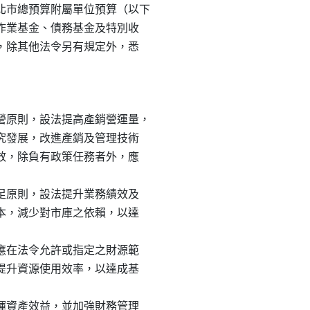
市總預算附屬單位預算（以下

、作業基金、債務基金及特別收

製，除其他法令另有規定外，悉

原則，設法提高產銷營運量，

研究發展，改進產銷及管理技術

績效，除負有政策任務者外，應

自足原則，設法提升業務績效及

成本，減少對市庫之依賴，以達

，應在法令允許或指定之財源範

法提升資源使用效率，以達成基

發揮資產效益，並加強財務管理
