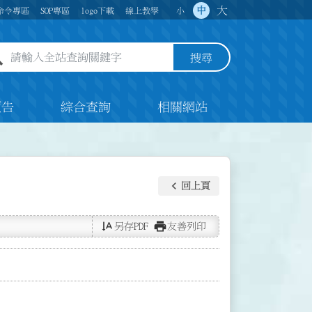
大
中
命令專區
SOP專區
logo下載
線上教學
小
全站查詢關鍵字欄位
搜尋
預告
綜合查詢
相關網站
keyboard_arrow_left
回上頁
text_rotate_vertical
print
另存PDF
友善列印