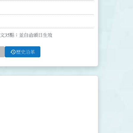
定全文35點；並自函頒日生效
history
歷史沿革