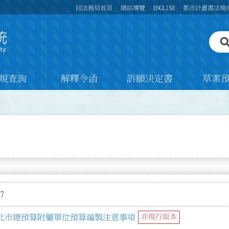
回法務局首頁
網站導覽
ENGLISH
都市計畫書法規
規查詢
解釋令函
訴願決定書
草案
7
北市總預算附屬單位預算編製注意事項
非現行版本