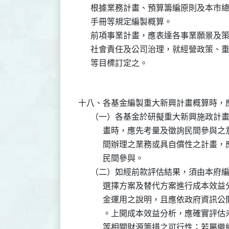
      根據業務計畫、預算籌編原則及本
      手冊等規定編製概算。

      前項事業計畫，應表達各事業願景
      社會責任及公司治理，就經營政策
十八、各基金編製重大新興計畫概算時，應
      （一）各基金於研擬重大新興施政
            畫時，應先考量及徵詢民間
            間辦理之業務或具自償性之
            民間參與。

      （二）如經前款評估結果，須由本
            選擇方案及替代方案進行成
            金運用之說明，且應依政府
            。上開成本效益分析，應確
            等相關財源籌措之可行性；