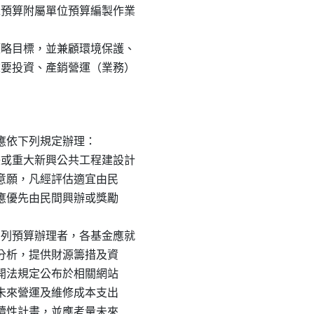
市總預算附屬單位預算編製作業

及策略目標，並兼顧環境保護、

、重要投資、產銷營運（業務）

依下列規定辦理：

計畫或重大新興公共工程建設計

參與之意願，凡經評估適宜由民

計畫，應優先由民間興辦或獎勵

府編列預算辦理者，各基金應就

本效益分析，提供財源籌措及資

資訊公開法規定公布於相關網站

實評估未來營運及維修成本支出

若屬繼續性計畫，並應考量未來
