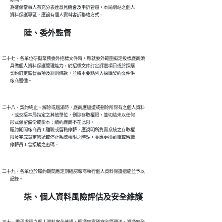
        亦同。

        為確保當事人有充分表達意見機會及申訴管道，本局網站之個人

陸、委外監督
二十七、各單位研擬業務委外招標文件時，應就委外範圍擬定投標廠商須

        具備個人資料保護管理能力，於招標文件訂定評選項目或於採購

        契約訂定監督事項及罰則條款，並將本要點列入採購契約文件供

二十八、契約終止、解除或屆滿時，廠商應返還或刪除所保有之個人資料

        ，或交接本局指定之其他單位，刪除存取權限，並切結未以任何

        形式保留備份或影本；續約廠商不在此限。

        履約期間廠商員工離職或留職停薪，應說明所負責系統之存取權

        限及完成鎖定帳號或停止系統權限之時點，並應更換離職或留職

二十九、各單位於履約期間應定期確認廠商執行個人資料保護措施並予以

柒、個人資料風險評估及安全維護
三十、電子處理之個人資料安全維護，應遵守資通安全管理法、資通安全
