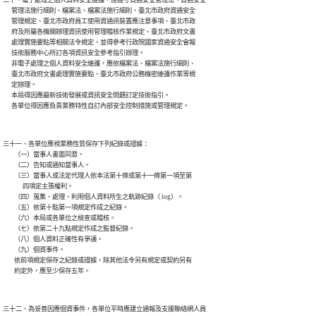
      管理法施行細則、檔案法、檔案法施行細則、臺北市政府資通安全

      管理規定、臺北市政府員工使用資通訊裝置應注意事項、臺北市政

      府及所屬各機關辦理資訊使用管理稽核作業規定、臺北市政府文書

      處理實施要點等相關法令規定，並得參考行政院國家資通安全會報

      技術服務中心所訂各項資訊安全參考指引辦理。

      非電子處理之個人資料安全維護，應依檔案法、檔案法施行細則、

      臺北市政府文書處理實施要點、臺北市政府公務機密維護作業等規

      定辦理。

      本局得因應最新技術發展或資訊安全問題訂定技術指引。

三十一、各單位應視業務性質保存下列紀錄或證據：

        （一）當事人書面同意。

        （二）告知或通知當事人。

        （三）當事人或法定代理人依本法第十條或第十一條第一項至第

              四項定主張權利。

        （四）蒐集、處理、利用個人資料所生之軌跡紀錄（ log）。

        （五）依第十點第一項規定作成之紀錄。

        （六）本局或各單位之檢查或稽核。

        （七）依第二十九點規定作成之監督紀錄。

        （八）個人資料正確性有爭議。

        （九）個資事件。

        依前項規定保存之紀錄或證據，除其他法令另有規定或契約另有

三十二、為妥善因應個資事件，各單位平時應建立通報及支援聯絡網人員
