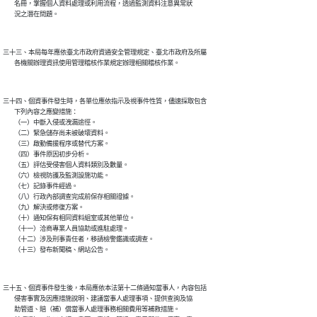
        名冊，掌握個人資料處理或利用流程，透過監測資料注意異常狀

三十三、本局每年應依臺北市政府資通安全管理規定、臺北市政府及所屬

三十四、個資事件發生時，各單位應依指示及視事件性質，儘速採取包含

        下列內容之應變措施：

        （一）中斷入侵或洩漏途徑。

        （二）緊急儲存尚未被破壞資料。

        （三）啟動備援程序或替代方案。

        （四）事件原因初步分析。

        （五）評估受侵害個人資料類別及數量。

        （六）檢視防護及監測設施功能。

        （七）記錄事件經過。

        （八）行政內部調查完成前保存相關證據。

        （九）解決或修復方案。

        （十）通知保有相同資料組室或其他單位。

        （十一）洽商專業人員協助或進駐處理。

        （十二）涉及刑事責任者，移請檢警鑑識或調查。

三十五、個資事件發生後，本局應依本法第十二條通知當事人，內容包括

        侵害事實及因應措施說明、建議當事人處理事項、提供查詢及協

        助管道、賠（補）償當事人處理事務相關費用等補救措施。
