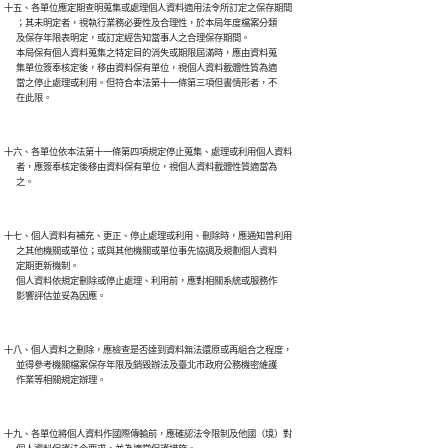
十五、各單位應定期查明蒐集或處理個人資料適用法令所訂定之保存期間

      ；其未明定者，視執行業務必要性及合理性，於本局年度檔案分類

      及保存年限表明定，或訂定經告知當事人之合理保存期間。

      本局保有個人資料蒐集之特定目的消失或期限屆滿時，應由資料蒐

      集單位簽奉核定後，移由資料保有單位，視個人資料載體性質為適

      當之停止處理或利用。但符合本法第十一條第三項但書情形者，不

十六、各單位依本法第十一條第四項規定停止蒐集、處理或利用個人資料

      者，應簽奉核定後移由資料保有單位，視個人資料載體性質適當為

十七、個人資料有補充、更正、停止處理或利用、刪除時，應通知曾利用

      之其他機關或單位；或與其他機關或單位事先協調及規劃個人資料

      定期更新機制。

      個人資料依規定刪除或停止處理、利用前，應對相關系統或服務作

十八、個人資料之刪除，應檢查是否達到資料無法還原或再組合之程度，

      並得參考機關檔案保存年限及銷毀辦法及臺北市政府公務機密維護

十九、各單位將個人資料作國際傳輸前，應確認法令限制及他國（境）對
