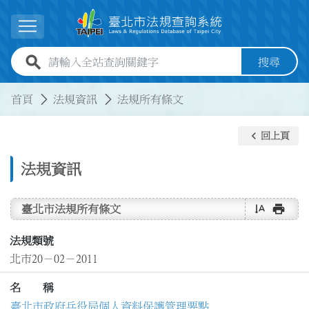
跳到主要內容
展開選單
全站查詢關鍵字欄位
搜尋
:::
:::
首頁
法規資訊
法規所有條文
keyboard_arrow_left
回上頁
法規資訊
text_rotate_vertical
print
臺北市法規所有條文
法規類號
北市20－02－2011
名 稱
臺北市政府兵役局個人資料保護管理要點