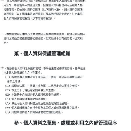
一、臺北市政府兵役局（以下簡稱本局）為落實個人資料蒐集、處理或利

    用法令、尊重當事人資訊自決權、促進個人資料合理利用及避免人格

    權受侵害，特依個人資料保護法（以下簡稱本法）、個人資料保護法

    施行細則（以下簡稱本法施行細則）及其他相關法令規定，訂定本局

二、本要點適用於本局及受本局委託或與本局共同蒐集、處理或利用個人

    資料之其他公務機關或非公務機關。但其他法令另有規定者，從其規

貳、個人資料保護管理組織
三、為落實個人資料之保護及管理，本局由主任秘書統籌督導，各單位應

    指定專人辦理單位內之下列事項：

    （一）辦理當事人依本法第十條及第十一條第一項至第四項所定請求

          事項之考核。

    （二）辦理本法第十一條第五項及第十二條所定通知事項之考核。

    （三）本法第十七條所定公開或供公眾查閱。

    （四）本法第十八條所定個人資料檔案安全維護。

    （五）個人資料保護事項之協調聯繫。

    （六）單位內個人資料損害預防及危機處理應變之通報。

    （七）個人資料保護之自行查核及本局個人資料保護政策之執行。

參、個人資料之蒐集、處理或利用之內部管理程序