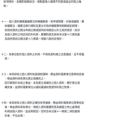
    前項情形，宜審酌個案狀況，規劃當事人選擇不同意或退出同意之機

十一、個人資料檔案屬檔案法所稱檔案者，其申請閱覽、抄錄或複製，應

      依檔案法、檔案法施行細則及臺北市政府檔案應用相關規定辦理。

      依政府資訊公開法申請公開或提供前項規定以外之政府資訊，如涉

      及個人資料之特定目的外利用，應審酌是否具有本法第十六條但書

十二、各單位對於個人資料之利用，不得為資料庫之恣意連結，且不得濫

十三、本局保有之個人資料有誤或缺漏時，應由資料蒐集單位簽奉核定後

      ，移由資料保有單位更正或補充之。

      因可歸責於本局之事由，未為更正或補充之個人資料，應於更正或

十四、本局保有之個人資料正確性有爭議者，應由資料蒐集單位簽奉核定

      後，移由資料保有單位，視個人資料載體性質為適當之停止處理或

      利用該個人資料，並註明原因。但符合本法第十一條第二項但書情
