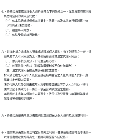
七、各單位蒐集或處理個人資料應符合下列情形之一，並於蒐集時註明蒐

    集之特定目的項目及代號：

    （一）依本局組織規程或本法第十五條第一款及本法施行細則第十條

          所稱執行法定職務。

    （二）經當事人同意。

八、對滿七歲之未成年人蒐集或處理其個人資料，有下列情形之一者，得

    經未成年人本人同意為之，其他情形應得其法定代理人同意：

    （一）依其年齡及身分、日常生活所必需。

    （二）純獲法律上利益（純粹取得權利或不負任何義務）。

    （三）法定代理人事前允許處分財產或營業。

    對未滿七歲之未成年人及受監護或輔助宣告之人蒐集其個人資料，應

    得其法定代理人同意。

    法定代理人基於保護未成年人及受監護或輔助宣告之人之利益，得行

    使本法第十條或第十一條第一項至第四項規定之權利。

    本點關於未成年人保障之未盡事宜，依民法及兒童及少年福利與權益

十、任何非原蒐集目的之特定目的外之利用，各單位應確認符合本法第十

    六條但書規定後始得為之，並將利用歷程作成紀錄。
