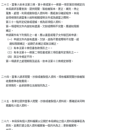
二十三、當事人依本法第三條、第十條或第十一條第一項至第四項規定向

        本局請求答覆查詢、提供閱覽、製給複製本、更正、補充、停止

        蒐集、處理、利用或刪除個人資料時，應經身分確認程序，本局

        並得視情形請當事人檢附相關證明文件或為適當之釋明。

        第三十一點所定紀錄或證據，視為前項個人資料。

        第一項證明文件內容如有遺漏、欠缺或釋明不完整，應通知限期

        補正。

        申請案件有下列情形之一者，應以書面或電子文件駁回其申請：

        （一）申請文件內容有遺漏、欠缺、虛偽不實或釋明不完整，經

              通知限期補正，逾期仍未補正或無法補正。

        （二）有本法第十條但書各款情形之一。

        （三）有本法第十一條第二項但書或第三項但書所定情形之一。

        （四）與法令規定不符。

二十四、當事人請求閱覽、抄錄或複製個人資料，得依檔案閱覽抄錄複製

        收費標準收取費用。

二十五、各單位提供當事人閱覽、抄錄或複製個人資料前，應確認未同時

二十六、本局保有個人資料檔案以公開於本局網站之個人資料保護專區為

        原則，並應於建立個人資料檔案後一個月內為之；更新檔案時，
