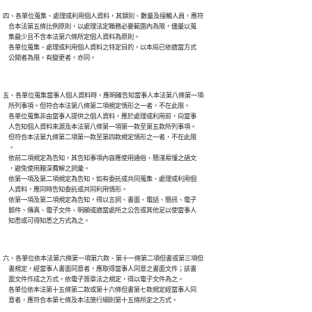
四、各單位蒐集、處理或利用個人資料，其類別、數量及接觸人員，應符

    合本法第五條比例原則，以處理法定職務必要範圍內為限，儘量以蒐

    集最少且不含本法第六條所定個人資料為原則。

    各單位蒐集、處理或利用個人資料之特定目的，以本局已依適當方式

五、各單位蒐集當事人個人資料時，應明確告知當事人本法第八條第一項

    所列事項。但符合本法第八條第二項規定情形之一者，不在此限。

    各單位蒐集非由當事人提供之個人資料，應於處理或利用前，向當事

    人告知個人資料來源及本法第八條第一項第一款至第五款所列事項。

    但符合本法第九條第二項第一款至第四款規定情形之一者，不在此限

    。

    依前二項規定為告知，其告知事項內容應使用通俗、簡淺易懂之語文

    ，避免使用艱深費解之詞彙。

    依第一項及第二項規定為告知，如有委託或共同蒐集、處理或利用個

    人資料，應同時告知委託或共同利用情形。

    依第一項及第二項規定為告知，得以言詞、書面、電話、簡訊、電子

    郵件、傳真、電子文件、明顯或適當處所之公告或其他足以使當事人

六、各單位依本法第六條第一項第六款、第十一條第二項但書或第三項但

    書規定，經當事人書面同意者，應取得當事人同意之書面文件；該書

    面文件作成之方式，依電子簽章法之規定，得以電子文件為之。

    各單位依本法第十五條第二款或第十六條但書第七款規定經當事人同
