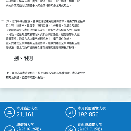
        前項通知，指以言詞、書面、電話、簡訊、電子郵件、傳真、電

三十六、個資事件發生後，各單位應儘速完成通報作業。通報對象包括單

        位主管、秘書室、政風室、專門委員、主任秘書、副局長及局長

        ；通報內容至少應包括通報人身分、資料外洩或侵害方式、時間

        、地點、初估外洩或侵害個人資料類別及數量、避免損害擴大處

        置等資訊；通報方式以電話或簡訊為主，電子郵件為輔。

        重大資通安全事件通報及應變作業，應依資通安全事件通報及應

捌、附則
三十七、本局為因應法令修訂、技術發展或強化人格權保障，應為必要之

本月造訪人次
本月頁面瀏覽人次
:::
21,161
192,856
總造訪人次
頁面總瀏覽人次
(自93.07.26起)
(自105.7.15起)