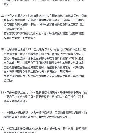
    規定。
二、本券之適用店家，指依法設立於本市之觀光旅館、旅館或民宿，具備

    本市安心旅宿資格且於臺灣旅宿網登記房間數在一百間以下，於本局

    公告期間內向本局提出申請，並經本局審核通過成為熊好店家者（以

    下簡稱熊好店家）。

    前項店家於申請時檢附文件不全，經本局通知限期補正，屆期未補正

    或補正不全者，不予受理。
三、民眾得於台北通 APP「台北熊好券 2.0」專區（以下簡稱本活動）或

    透過健保卡、自然人憑證或台北通（卡）會員以 Web介面等多元方式

    登記本券抽籤意願，抽中之民眾即可領取等值於新臺幣（下同）五百

    元之本券二張，並得不分平假日於活動期間向參加本活動之熊好店家

    官網或直接透過電話訂房住宿使用。為讓更多消費民眾有二次中獎機

    會，活動期間凡交易尾二碼為00者，將再派送一張該票券。

    本局於活動期間內，對於參與意願登記且完成使用之民眾，將辦理抽

    獎活動。
四、本券為面額五百元二張，僅供住宿消費使用，每晚每房最多使用二張

    ，不適用於其他消費項目，且不得找零、兌換現金、商品禮券、現金

    禮券、轉贈或補發。
五、本活動之活動期間、店家申請登記期間、民眾抽籤意願登記期間、抽

    獎得獎名單及實際獎品內容，由本局於本局網站公告之。
六、本局為鼓勵參與活動之旅宿業，旅宿業者每收一張住宿券，即可獲得
