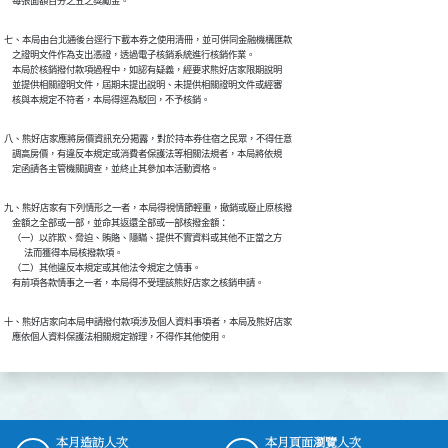
    每張面額百分之五之獎勵金。
七、本局由台北通後台逕行下載本券之使用清冊，並可併同金融機構匯款

    之證明文件作為支出憑證，透過電子核銷系統進行核銷作業。

    本局於核銷撥付款項過程中，如認有疑義，經要求熊好店家限期說明

    並提供相關證明文件，屆期未提出說明、未提供相關證明文件或經審

    核與本規定不符者，本局得逕為駁回，不予核銷。
八、熊好店家應將房價資訊充分揭露，對於持本券住宿之民眾，不得任意

    調高房價，有違反本規定或消費者保護法等相關法規者，本局將依規

    定函請各主管機關調查，並終止其參加本活動資格。
九、熊好店家有下列情形之一者，本局得視情節輕重，撤銷或廢止原核撥

    金額之全部或一部，並命其返還全部或一部核撥金額：

    （一）以詐欺、脅迫、賄賂、隱瞞、提供不實資料或其他不正當之方

          法而獲得本局核撥款項。

    （二）其他違反本規定或其他法令規定之情事。

    有前項各款情事之一者，本局得不受理該熊好店家之核銷申請。
十、熊好店家向本局申請撥付款項涉及個人資料事項者，本局及熊好店家

    應依個人資料保護法相關規定辦理，不得作其他使用。
本月造訪人次
本月頁面瀏覽人次
:::