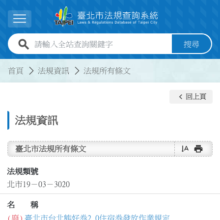
跳到主要內容
展開選單
全站查詢關鍵字欄位
搜尋
:::
:::
首頁
法規資訊
法規所有條文
keyboard_arrow_left
回上頁
法規資訊
text_rotate_vertical
print
臺北市法規所有條文
法規類號
北市19－03－3020
名 稱
(廢)
臺北市台北熊好券2.0住宿券發放作業規定