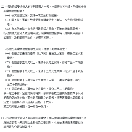
二、行政罰鍰受處分人有下列情形之一者，本局得依其申請，酌情核准分

    期繳納罰鍰金額：

    （一）依其經濟狀況，無法一次完納行政罰鍰。

    （二）因天災、事變，致遭受重大財產損失，無法一次完納行政罰鍰

          者。

    （三）有其他無法一次完納行政罰鍰之事由，而確有繳納意願者。

    行政罰鍰受處分人依前項申請分期繳納罰鍰金額時，應檢具申請書（

    如附件）及相關證明文件，並釋明其理由。
三、核准分期繳納罰鍰金額之期間，應依下列標準為之：

    （一）罰鍰金額未滿新臺幣（以下同）五萬元之案件，得分二至六期

          繳納。

    （二）罰鍰金額五萬元以上，未滿十萬元之案件，得分二至十二期繳

          納。

    （三）罰鍰金額十萬元以上，未滿十五萬元之案件，得分二至十八期

          繳納。

    （四）罰鍰金額十五萬元以上之案件，未滿二十萬元之案件，得分二

          至二十四期繳納。

    （五）罰鍰金額二十萬元以上之案件，得分二至三十期繳納。

    依一定之事實，足認其情形特殊，依前項各款之最高期數標準予以分

    期繳納仍無法完納，而有延長期數之必要者，得專案簽請本局局長核

    定之；但最高不得（延長）超過三十六期。

    前二項所稱之分期，每一期為一個月。
四、行政罰鍰受處分人經核准分期繳納，而未依期限繳納或繳納金額不足

    應繳金額者，未到期之金額視為全部到期，本局依法移送法務部行政

    執行署各分署強制執行。