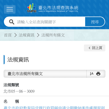
跳到主要內容
展開選單
全站查詢關鍵字欄位
搜尋
:::
:::
首頁
法規資訊
法規所有條文
keyboard_arrow_left
回上頁
法規資訊
text_rotate_vertical
print
臺北市法規所有條文
法規類號
北市05－06－3009
名 稱
臺北市政府教育局受理行政罰鍰申請分期繳納案件處理原則