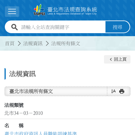
跳到主要內容
展開選單
全站查詢關鍵字欄位
搜尋
:::
:::
首頁
法規資訊
法規所有條文
keyboard_arrow_left
回上頁
法規資訊
text_rotate_vertical
print
臺北市法規所有條文
法規類號
北市34－03－2010
名 稱
臺北市政府資訊人員職能訓練基準