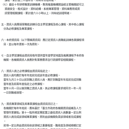
      課程，累計達二十個學分，持有學分證明者。

（七）最近十年研修職業訓練機構、教育推廣機構開設經主管機關認可之

      資通安全、程式設計、資料結構、系統專案管理、資料庫應用或資

      訊管理相關課程，累計達六十小時以上，持有結訓證明者。
五、資訊人員應接受職能訓練分自主學習課程及核心課程，其中核心課程

    分為必修課程及專業課程。
六、本府資訊局（以下簡稱資訊局）應訂定資訊人員職能訓練各類課程項

    目，並以每年更新一次為原則。
七、自主學習課程由資訊局每年提供當年度學習地圖及推薦課程予本府各

    機關，各機關資訊人員應針對業務需求自行研讀學習相關課程。
八、資訊人員之必修課程由資訊局指定之。

    資訊人員均應於每年年底前完成該年度必修課程。

    當年九月三十日以前到職之資訊人員，應於到職當年年底前完成到職

    當年度及前兩年度指定之必修課程。

    當年十月一日以後到職之資訊人員，其必修課程要求視同次一年一月

    一日到職者辦理。
九、資訊專業領域及其專業課程由資訊局另訂之。

    各機關於每年年底前，應有基於「臺北市政府各機關資訊組織及人力

    管理作業要點」第十一點所規定應配置之最低資訊人員數量一定比例

    資訊人員完成該領域專業課程，原則由該機關負責該領域者完成課程

    。

    前項一定比例由資訊局依該領域之重要程度、難易度及領域規模訂定
