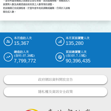
    ，並得考量各機關之資通安全責任等級、資訊組織規模、現職資訊人

    員實際人數及具備資通技術背景之人數等情形調整。

    若該機關已完成課程者，於當年度年底前調職或離職，仍得計入該機

    關完成人數。
本月造訪人次
本月頁面瀏覽人次
:::
15,367
135,280
總造訪人次
頁面總瀏覽人次
(自93.07.26起)
(自105.7.15起)
7,799,772
90,396,435
政府網站資料開放宣告
隱私權及資訊安全政策