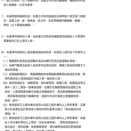
一、臺北市政府（以下簡稱本府）為健全本府及所屬機關、機構及學校資

    訊人員職能，訂定本基準。
二、本基準適用機關包括：依臺北市政府組織自治條例第六條至第八條規

    定，設置之局、處、委員會、區公所，及該等機關所轄機關、機構、

    學校（以下簡稱各機關）。
三、本基準所稱資訊人員，指依臺北市政府各機關資訊組織及人力管理作

    業要點所訂定之資訊人員。
四、本基準所稱資訊人員具備資通技術背景，指資訊人員符合下列條件之

    一：

（一）職務歸列為資訊處理職系或具有轉列至資訊處理職系資格。

（二）具專門職業及技術人員高等考試資訊技師、電機工程技師或電子工

      程技師資格。

（三）經電腦軟體設計、電腦硬體裝修或電腦軟體應用技能檢定合格，取

      得丙級技術士證或相當於丙級之單一級技術士證。

（四）取得資通安全、網路管理、資料庫管理、軟體工程、軟體測試等五

      類中，至少二類各一張專業證照，並應於在職期間維持該證照之有

      效性，上開證照應為數位發展主管機關認可、資訊軟硬體廠商核發

      、資訊專業證照發行機構核發，或經中央目的事業主管機關核發、

      認證、認可。

（五）教育部認可之國內專科或得以採認之國外專科以上學校畢業，且畢

      業之科系應包括於教育部大專院校學科基準分類之「資訊通訊科技

      領域」中。

（六）教育部認可之國內專科或得以採認之國外專科以上學校畢業，其最

      近十年在專科學校以上學校（含尚未畢業者），曾修習資通安全、

      程式設計、資料結構、系統專案管理、資料庫應用或資訊管理相關
