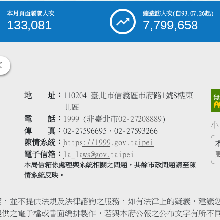
本月頁面瀏覽人次
總造訪人次
(自93.07.26起)
133,081
7,799,658
策
地 址
110204 臺北市信義區市府路1號8樓東
北區
電 話
1999
(非臺北市
02-27208889
)
小
傳 真
02-27596695、02-27593266
陳情系統
https://1999.gov.taipei
電子信箱
la_laws@gov.taipei
本局信箱係處理與系統相關之問題，其餘市政問題請至陳
情系統反映。
索，並不提供法規及法律諮詢之服務，如有法律上的疑義，建議
提供之電子檔或書面編排製作，若與本府公報之公布文字有所不