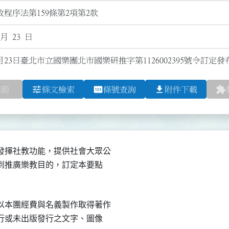
程序法第159條第2項第2款
 月 23 日
月23日臺北市立國樂團北市國樂研推字第1126002395號令訂定發
tune
pin
file_download
extension
章節
條文檢索
條號查詢
附件下載
揮社教功能，提供社會大眾公

達到推廣樂教目的，訂定本要點

本團經費與名義製作取得著作

發行或未出版發行之文字、圖像
