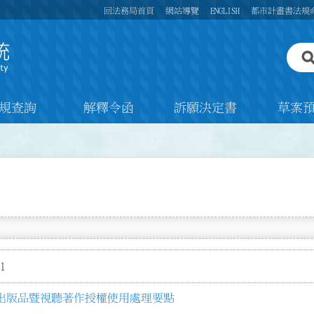
回法務局首頁
網站導覽
ENGLISH
都市計畫書法規
規查詢
解釋令函
訴願決定書
草案
1
出版品暨視聽著作授權使用處理要點