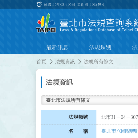
跳到主要內容
alarm
:::
民國115年08月06日 星期四
10時49分
最新訊息
法規類別
法
:::
:::
首頁
法規資訊
法規所有條文
法規資訊
臺北市法規所有條文
法規類號
北市31－04－307
臺北市立國樂團
名 稱