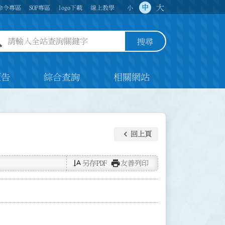
大
中
命令專區
SOP專區
logo下載
線上教學
小
全站查詢關鍵字欄位
搜尋
預告
綜合查詢
相關網站
keyboard_arrow_left
回上頁
text_rotate_vertical
print
另存PDF
友善列印