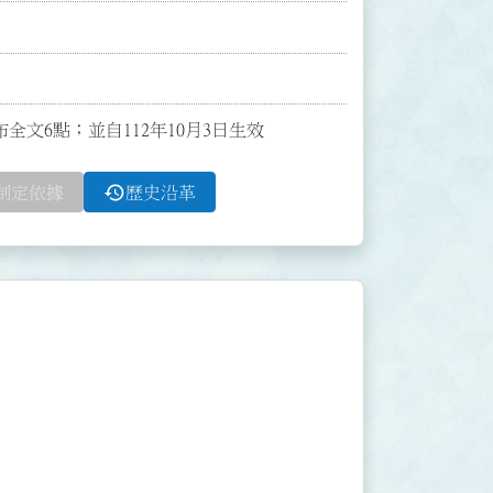
布全文6點；並自112年10月3日生效
history
制定依據
歷史沿革