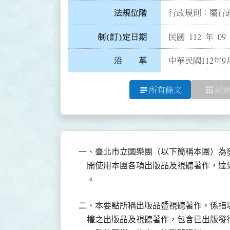
法規位階
行政規則：屬行政
制(訂)定日期
民國 112 年 09
沿 革
中華民國112年9
subject
apps
所有條文
編
一、臺北市立國樂團（以下簡稱本團）為發
    開使用本團各項出版品及視聽著作，
    。
二、本要點所稱出版品暨視聽著作，係指以
    權之出版品及視聽著作，包含已出版