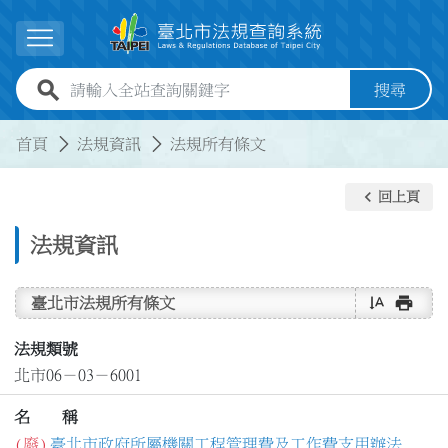
跳到主要內容
展開選單
全站查詢關鍵字欄位
搜尋
:::
:::
首頁
法規資訊
法規所有條文
keyboard_arrow_left
回上頁
法規資訊
text_rotate_vertical
print
臺北市法規所有條文
法規類號
北市06－03－6001
名 稱
(廢)
臺北市政府所屬機關工程管理費及工作費支用辦法