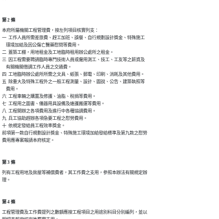
第 2 條
本府所屬機關工程管理費，按左列項目核實列支：

一  工作人員所需差旅費、趕工加班、誤餐、自行規劃設計獎金、特殊施工

    環境加給及因公傷亡醫藥慰問等費用。

二  蓋築工棚，用地租金及工地臨時租用辦公處所之租金。

三  因工程需要聘請臨時專門技術人員或僱用測工、技工、工友等之薪資及

    有關機關借調工作人員之交通費。

四  工地臨時辦公處所所需之文具、紙張、郵電、印刷、消耗及其他費用。

五  除重大及特殊工程外之一般工程測量、設計、圖說、公告、建築執照等

    費用。

六  工程車輛之購置及修護、油脂、稅捐等費用。

七  工程用之圖書、儀器用具設備及維護搬運等費用。

八  工程開辦之各項費用及進行中各種協調費用。

九  兵工協助趕辦各項急要工程之慰勞費用。

十  依規定發給員工程效率獎金。

前項第一款自行規劃設計獎金、特殊施工環境加給發給標準及第九款之慰勞

費用應專案報請本府核定。
第 3 條
列有工程用地及房屋等補償費者，其工作費之支用，參照本辦法有關規定辦

理。
第 4 條
工程管理費及工作費提列之數額應按工程項目之用途別科目分別編列，並以
