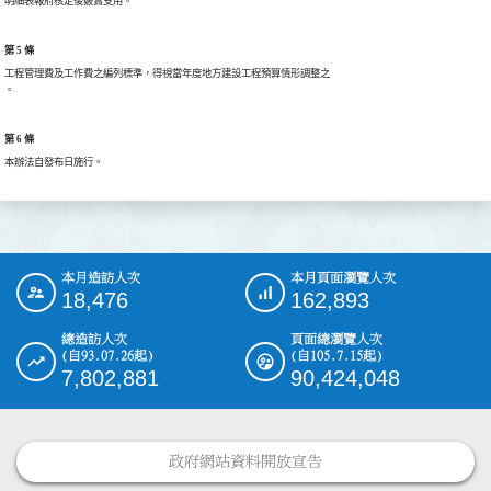
明細表報府核定後覈實支用。
第 5 條
工程管理費及工作費之編列標準，得視當年度地方建設工程預算情形調整之

。
第 6 條
本辦法自發布日施行。
本月造訪人次
本月頁面瀏覽人次
:::
18,476
162,893
總造訪人次
頁面總瀏覽人次
(自93.07.26起)
(自105.7.15起)
7,802,881
90,424,048
政府網站資料開放宣告