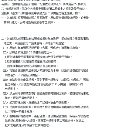
有關第二預備金的設置和使用，均須依照預算法 96 條準用第 22 條及第

70  條規定辦理。為強化各機關申請動支第二預備金之規則及使用效益，

謹擬具「臺北市政府各機關申請動支第二預備金之審查機制」如下：

一、各機關對於可預期辦理之重要政事，應切實衡量所需總經費，並考量

    其執行能力，分年分期納編於各年度預算。
二、各機關為辦理事先無法預期或須於年度進行中即刻辦理之重要政事臨

    時之需，申請動支第二預備金時，須符合下列規定：

（一）應檢討年度預算相關經費（含第一預備金）確實無法容納。

（二）須符合預算法第 70 條各款規定之一：

      1.原列計畫費用因事實需要奉准修訂致原列經費不敷時。

      2.原列計畫費用因增加業務量致增加經費時。

      3.因應政事臨時需要必須增加計畫及經費時。

（三）市議會審議刪除或刪減之預算項目及金額，除法定經費或經市議會

      同意者外，不得動支預備金。

（四）無法於當年度執行者，原則不得申請動支，以避免（或減少）預備

      金之保留。又計畫付款期程估計超過次年 12 月底者，原則亦不得

      申請動支。

（五）涉及用地取得或都市計畫變更需費時協調之案件，若辦理期程未能

      確定，原則不得申請動支。

（六）如無特殊原因，應避免連年以相同事由申請動支。

（七）出國所需相關經費，原則應先檢討由機關年度出國相關預算調整或

      以主管第一預備金支應。

（八）各機關新增辦理中、長程計畫，應妥慎完整規劃，除確有即需辦理

      先期評估規劃設計之經費，得專案申請動支第二預備金外，其總工

      程所需經費應分年納編年度預算辦理。