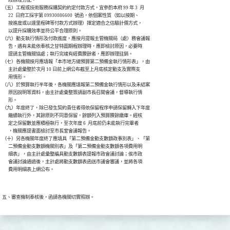
（五）工程或技術服務採購契約約定付款方式，宜參酌本府 99 年 3  月

      22  日府工採字第 09930086600  號函，依個案性質（如以按期、

      按進度或以達里程碑等付款方式辦理）擇定適合之估驗計價方式，

      以提升採購效率並符公平合理原則。

（六）動支執行情形及付款進度，應按月提報主管機關局（處）務會議報

      告，遇有未能依奉核之甘特圖期程辦理時，應即檢討原因，必要時

      提請主管機關協處；執行完竣有經費賸餘者，應即辦理註銷。

（七）各機關按月應填報「本市地方總預算第二預備金執行情形表」，由

      主計處彙整於次月 10 日前上網公布截至上月底核定動支及實際支

      用情形。

（八）於預算執行半年後，各機關應填報第二預備金執行情形以及未結案

      原因說明等資料，由主計處彙整簽請副市長召開會議，督導執行情

      形。

（九）年度終了，除已發生契約責任者得依保留程序申請保留轉入下年度

      繼續執行外，其餘原則不同意保留，餘額列入預算賸餘繳庫。經核

      定之保留數並應積極執行，至次年度 6  月底前仍未能執行完畢者

      ，機關應提書面檢討至市長室會議報告。

（十）另各機關年度終了應填具「第二預備金動支數額政事別表」、「第

      二預備金動支數額機關別表」及「第二預備金動支數額各項費用明

      細表」，由主計處彙整編具動支數額表提報市政會議討論；俟市政

      會議討論通過後，主計處將動支數額表函送市議會審議，並將各項

      費用明細表上網公布。
五、審查機制奉核後，函請各機關切實照辦。