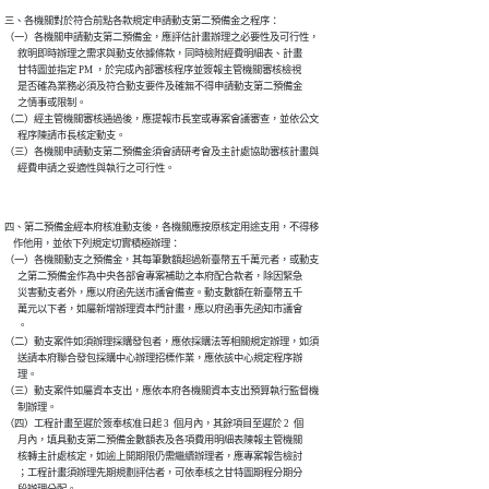
三、各機關對於符合前點各款規定申請動支第二預備金之程序：

（一）各機關申請動支第二預備金，應評估計畫辦理之必要性及可行性，

      敘明即時辦理之需求與動支依據條款，同時檢附經費明細表、計畫

      甘特圖並指定 PM ，於完成內部審核程序並簽報主管機關審核檢視

      是否確為業務必須及符合動支要件及確無不得申請動支第二預備金

      之情事或限制。

（二）經主管機關審核通過後，應提報市長室或專案會議審查，並依公文

      程序陳請市長核定動支。

（三）各機關申請動支第二預備金須會請研考會及主計處協助審核計畫與

      經費申請之妥適性與執行之可行性。
四、第二預備金經本府核准動支後，各機關應按原核定用途支用，不得移

    作他用，並依下列規定切實積極辦理：

（一）各機關動支之預備金，其每筆數額超過新臺幣五千萬元者，或動支

      之第二預備金作為中央各部會專案補助之本府配合款者，除因緊急

      災害動支者外，應以府函先送市議會備查。動支數額在新臺幣五千

      萬元以下者，如屬新增辦理資本門計畫，應以府函事先函知市議會

      。

（二）動支案件如須辦理採購發包者，應依採購法等相關規定辦理，如須

      送請本府聯合發包採購中心辦理招標作業，應依該中心規定程序辦

      理。

（三）動支案件如屬資本支出，應依本府各機關資本支出預算執行監督機

      制辦理。

（四）工程計畫至遲於簽奉核准日起 3  個月內，其餘項目至遲於 2  個

      月內，填具動支第二預備金數額表及各項費用明細表陳報主管機關

      核轉主計處核定，如逾上開期限仍需繼續辦理者，應專案報告檢討

      ；工程計畫須辦理先期規劃評估者，可依奉核之甘特圖期程分期分

      段辦理分配。
