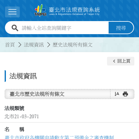
跳到主要內容
展開選單
全站查詢關鍵字欄位
搜尋
:::
:::
首頁
法規資訊
歷史法規所有條文
keyboard_arrow_left
回上頁
法規資訊
text_rotate_vertical
print
臺北市歷史法規所有條文
法規類號
北市21-03-2071
名 稱
臺北市政府各機關申請動支第二預備金之審查機制