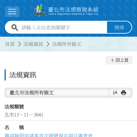
跳到主要內容
展開選單
全站查詢關鍵字欄位
搜尋
:::
:::
首頁
法規資訊
法規所有條文
keyboard_arrow_left
回上頁
法規資訊
text_rotate_vertical
print
臺北市法規所有條文
法規類號
北市13－11－3041
名 稱
雜項執照申請案首次掛號規定項目審查表