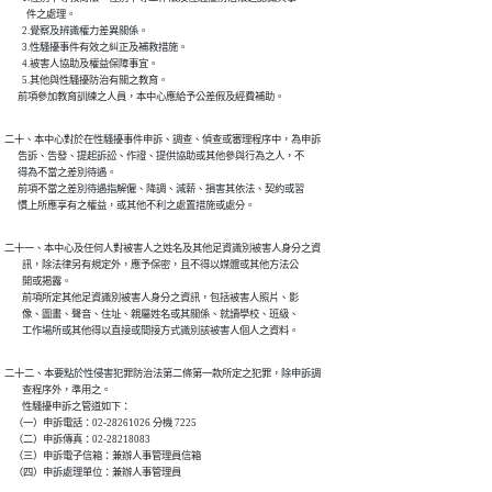
          件之處理。

        2.覺察及辨識權力差異關係。

        3.性騷擾事件有效之糾正及補救措施。

        4.被害人協助及權益保障事宜。

        5.其他與性騷擾防治有關之教育。

      前項參加教育訓練之人員，本中心應給予公差假及經費補助。
二十、本中心對於在性騷擾事件申訴、調查、偵查或審理程序中，為申訴

      告訴、告發、提起訴訟、作證、提供協助或其他參與行為之人，不

      得為不當之差別待遇。

      前項不當之差別待遇指解僱、降調、減薪、損害其依法、契約或習

      慣上所應享有之權益，或其他不利之處置措施或處分。
二十一、本中心及任何人對被害人之姓名及其他足資識別被害人身分之資

        訊，除法律另有規定外，應予保密，且不得以媒體或其他方法公

        開或揭露。

        前項所定其他足資識別被害人身分之資訊，包括被害人照片、影

        像、圖畫、聲音、住址、親屬姓名或其關係、就讀學校、班級、

        工作場所或其他得以直接或間接方式識別該被害人個人之資料。
二十二、本要點於性侵害犯罪防治法第二條第一款所定之犯罪，除申訴調

        查程序外，準用之。

        性騷擾申訴之管道如下：

    （一）申訴電話：02-28261026 分機 7225

    （二）申訴傳真：02-28218083

    （三）申訴電子信箱：兼辦人事管理員信箱

    （四）申訴處理單位：兼辦人事管理員