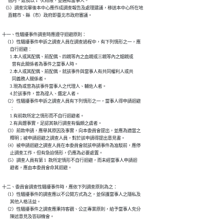
      個月，延長以 1  次為限，並通知當事人。

 （5）調查完畢後本中心應作成調查報告及處理建議，移送本中心所在地

      直轄市、縣（市）政府即臺北市政府審議。
十一、性騷擾事件調查時應遵守迴避原則：

   （1）性騷擾事件申訴之調查人員在調查過程中，有下列情形之一，應

        自行迴避︰

        1.本人或其配偶、前配偶、四親等內之血親或三親等內之姻親或

          曾有此關係者為事件之當事人時。

        2.本人或其配偶、前配偶，就該事件與當事人有共同權利人或共

          同義務人關係者。

        3.現為或曾為該事件當事人之代理人、輔佐人者。

        4.於該事件，曾為證人、鑑定人者。

   （2）性騷擾事件申訴之調查人員有下列情形之一，當事人得申請迴避

        ︰

        1.有前款所定之情形而不自行迴避者。

        2.有具體事實，足認其執行調查有偏頗之虞者。

   （3）前款申請，應舉其原因及事實，向本委員會提出，並應為適當之

        釋明；被申請迴避之調查人員，對於該申請得提出意見書。

   （4）被申請迴避之調查人員在本委員會就該申請事件為准駁前，應停

        止調查工作。但有急迫情形，仍應為必要處置。

   （5）調查人員有第 1  款所定情形不自行迴避，而未經當事人申請迴

        避者，應由本委員會命其迴避。
十二、委員會調查性騷擾事件時，應依下列調查原則為之：

   （1）性騷擾事件的調查應以不公開方式為之，並保護當事人之隱私及

        其他人格法益。

   （2）性騷擾事件之調查應秉持客觀、公正專業原則，給予當事人充分

        陳述意見及答辯機會。
