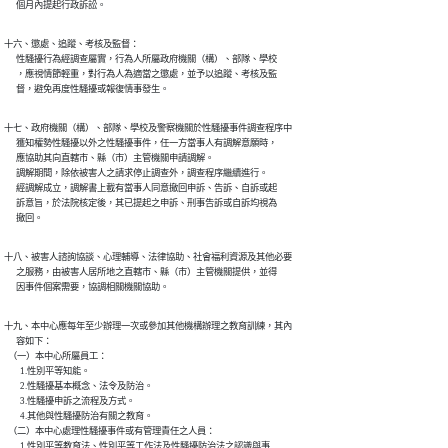
      個月內提起行政訴訟。
十六、懲處、追蹤、考核及監督：

      性騷擾行為經調查屬實，行為人所屬政府機關（構）、部隊、學校

      ，應視情節輕重，對行為人為適當之懲處，並予以追蹤、考核及監

      督，避免再度性騷擾或報復情事發生。
十七、政府機關（構）、部隊、學校及警察機關於性騷擾事件調查程序中

      獲知權勢性騷擾以外之性騷擾事件，任一方當事人有調解意願時，

      應協助其向直轄市、縣（市）主管機關申請調解。

      調解期間，除依被害人之請求停止調查外，調查程序繼續進行。

      經調解成立，調解書上載有當事人同意撤回申訴、告訴、自訴或起

      訴意旨，於法院核定後，其已提起之申訴、刑事告訴或自訴均視為

      撤回。
十八、被害人諮詢協談、心理輔導、法律協助、社會福利資源及其他必要

      之服務，由被害人居所地之直轄市、縣（市）主管機關提供，並得

      因事件個案需要，協調相關機關協助。
十九、本中心應每年至少辦理一次或參加其他機構辦理之教育訓練，其內

      容如下：

  （一）本中心所屬員工：

        1.性別平等知能。

        2.性騷擾基本概念、法令及防治。

        3.性騷擾申訴之流程及方式。

        4.其他與性騷擾防治有關之教育。

  （二）本中心處理性騷擾事件或有管理責任之人員：

        1.性別平等教育法、性別平等工作法及性騷擾防治法之認識與事
