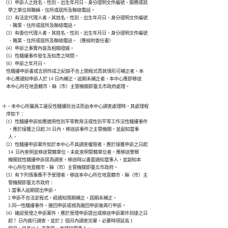
 （1）申訴人之姓名、性別、出生年月日、身分證明文件編號、服務或就

      學之單位與職稱、住所或居所及聯絡電話。

 （2）有法定代理人者，其姓名、性別、出生年月日、身分證明文件編號

      、職業、住所或居所及聯絡電話。

 （3）有委任代理人者，其姓名、性別、出生年月日、身分證明文件編號

      、職業、住所或居所及聯絡電話。（應檢附委任書）

 （4）申訴之事實內容及相關證據。

 （5）性騷擾事件發生及知悉之時間。

 （6）申訴之年月日。

    性騷擾申訴書或言詞作成之紀錄不合上開程式而其情形可補正者，本

    中心應通知申訴人於 14 日內補正。逾期未補正者，本中心應即移送

    本中心所在地直轄市、縣（市）主管機關即臺北市政府處理。
十、本中心所屬員工違反性騷擾防治法而由本中心調查處理時，其處理程

    序如下：

 （1）性騷擾申訴如應適用性別平等教育法或性別平等工作法性騷擾事件

      ，應於接獲之日起 20 日內，移送該事件之主管機關，並副知當事

      人。

 （2）性騷擾申訴案件如於本中心不具調查權限者，應於接獲申訴之日起

      14  日內查明並移送管轄單位，未能查明管轄單位者，應移送警察

      機關就性騷擾申訴逕為調查。移送時以書面通知當事人，並副知本

      中心所在地直轄市、縣（市）主管機關即臺北市政府。

 （3）有下列情事應不予受理者，移送本中心所在地直轄市、縣（市）主

      管機關即臺北市政府：

      1.當事人逾期提出申訴。

      2.申訴不合法定程式，經通知限期補正，屆期未補正。

      3.同一性騷擾事件，撤回申訴或視為撤回申訴後再行申訴。

 （4）確認受理之申訴案件，應於受理申訴提出或移送申訴案件到達之日

      起 7  日內進行調查，並於 2  個月內調查完畢，必要時得延長 1
