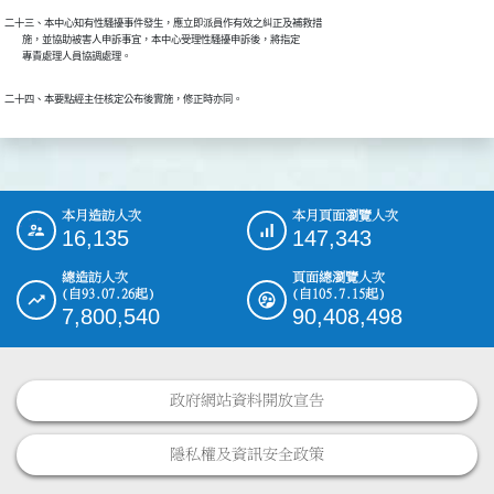
二十三、本中心知有性騷擾事件發生，應立即派員作有效之糾正及補救措

        施，並協助被害人申訴事宜，本中心受理性騷擾申訴後，將指定

        專責處理人員協調處理。
二十四、本要點經主任核定公布後實施，修正時亦同。
本月造訪人次
本月頁面瀏覽人次
:::
16,135
147,343
總造訪人次
頁面總瀏覽人次
(自93.07.26起)
(自105.7.15起)
7,800,540
90,408,498
政府網站資料開放宣告
隱私權及資訊安全政策