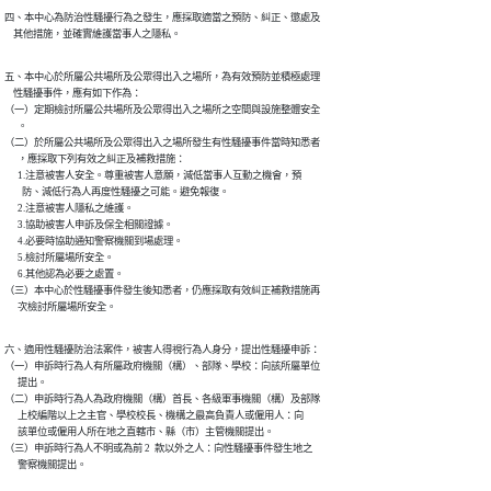
四、本中心為防治性騷擾行為之發生，應採取適當之預防、糾正、懲處及

    其他措施，並確實維護當事人之隱私。
五、本中心於所屬公共場所及公眾得出入之場所，為有效預防並積極處理

    性騷擾事件，應有如下作為：

（一）定期檢討所屬公共場所及公眾得出入之場所之空間與設施整體安全

      。

（二）於所屬公共場所及公眾得出入之場所發生有性騷擾事件當時知悉者

      ，應採取下列有效之糾正及補救措施：

      1.注意被害人安全。尊重被害人意願，減低當事人互動之機會，預

        防、減低行為人再度性騷擾之可能。避免報復。

      2.注意被害人隱私之維護。

      3.協助被害人申訴及保全相關證據。

      4.必要時協助通知警察機關到場處理。

      5.檢討所屬場所安全。

      6.其他認為必要之處置。

（三）本中心於性騷擾事件發生後知悉者，仍應採取有效糾正補救措施再

      次檢討所屬場所安全。
六、適用性騷擾防治法案件，被害人得視行為人身分，提出性騷擾申訴：

（一）申訴時行為人有所屬政府機關（構）、部隊、學校：向該所屬單位

      提出。

（二）申訴時行為人為政府機關（構）首長、各級軍事機關（構）及部隊

      上校編階以上之主官、學校校長、機構之最高負責人或僱用人：向

      該單位或僱用人所在地之直轄市、縣（市）主管機關提出。

（三）申訴時行為人不明或為前 2  款以外之人：向性騷擾事件發生地之

      警察機關提出。