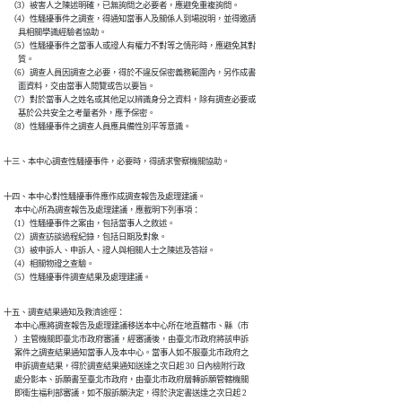
   （3）被害人之陳述明確，已無詢問之必要者，應避免重複詢問。

   （4）性騷擾事件之調查，得通知當事人及關係人到場說明，並得邀請

        具相關學識經驗者協助。

   （5）性騷擾事件之當事人或證人有權力不對等之情形時，應避免其對

        質。

   （6）調查人員因調查之必要，得於不違反保密義務範圍內，另作成書

        面資料，交由當事人閱覽或告以要旨。

   （7）對於當事人之姓名或其他足以辨識身分之資料，除有調查必要或

        基於公共安全之考量者外，應予保密。

   （8）性騷擾事件之調查人員應具備性別平等意識。
十三、本中心調查性騷擾事件，必要時，得請求警察機關協助。
十四、本中心對性騷擾事件應作成調查報告及處理建議。

      本中心所為調查報告及處理建議，應載明下列事項：

   （1）性騷擾事件之案由，包括當事人之敘述。

   （2）調查訪談過程紀錄，包括日期及對象。

   （3）被申訴人、申訴人、證人與相關人士之陳述及答辯。

   （4）相關物證之查驗。

   （5）性騷擾事件調查結果及處理建議。
十五、調查結果通知及救濟途徑：

      本中心應將調查報告及處理建議移送本中心所在地直轄市、縣（市

      ）主管機關即臺北市政府審議，經審議後，由臺北市政府將該申訴

      案件之調查結果通知當事人及本中心。當事人如不服臺北市政府之

      申訴調查結果，得於調查結果通知送達之次日起 30 日內檢附行政

      處分影本、訴願書至臺北市政府，由臺北市政府層轉訴願管轄機關

      即衛生福利部審議，如不服訴願決定，得於決定書送達之次日起 2
