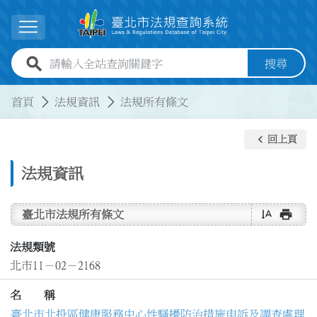
跳到主要內容
展開選單
全站查詢關鍵字欄位
搜尋
:::
:::
首頁
法規資訊
法規所有條文
keyboard_arrow_left
回上頁
法規資訊
text_rotate_vertical
print
臺北市法規所有條文
法規類號
北市11－02－2168
名 稱
臺北市北投區健康服務中心性騷擾防治措施申訴及調查處理