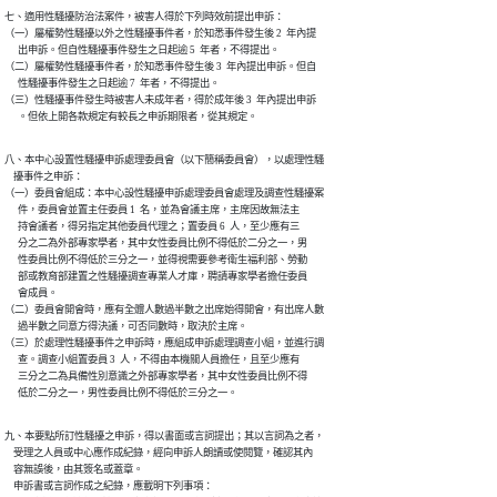
七、適用性騷擾防治法案件，被害人得於下列時效前提出申訴：

（一）屬權勢性騷擾以外之性騷擾事件者，於知悉事件發生後 2  年內提

      出申訴。但自性騷擾事件發生之日起逾 5  年者，不得提出。

（二）屬權勢性騷擾事件者，於知悉事件發生後 3  年內提出申訴。但自

      性騷擾事件發生之日起逾 7  年者，不得提出。

（三）性騷擾事件發生時被害人未成年者，得於成年後 3  年內提出申訴

      。但依上開各款規定有較長之申訴期限者，從其規定。
八、本中心設置性騷擾申訴處理委員會（以下簡稱委員會），以處理性騷

    擾事件之申訴：

（一）委員會組成：本中心設性騷擾申訴處理委員會處理及調查性騷擾案

      件，委員會並置主任委員 1  名，並為會議主席，主席因故無法主

      持會議者，得另指定其他委員代理之；置委員 6  人，至少應有三

      分之二為外部專家學者，其中女性委員比例不得低於二分之一，男

      性委員比例不得低於三分之一，並得視需要參考衛生福利部、勞動

      部或教育部建置之性騷擾調查專業人才庫，聘請專家學者擔任委員

      會成員。

（二）委員會開會時，應有全體人數過半數之出席始得開會，有出席人數

      過半數之同意方得決議，可否同數時，取決於主席。

（三）於處理性騷擾事件之申訴時，應組成申訴處理調查小組，並進行調

      查。調查小組置委員 3  人，不得由本機關人員擔任，且至少應有

      三分之二為具備性別意識之外部專家學者，其中女性委員比例不得

      低於二分之一，男性委員比例不得低於三分之一。
九、本要點所訂性騷擾之申訴，得以書面或言詞提出；其以言詞為之者，

    受理之人員或中心應作成紀錄，經向申訴人朗讀或使閱覽，確認其內

    容無誤後，由其簽名或蓋章。

    申訴書或言詞作成之紀錄，應載明下列事項：
