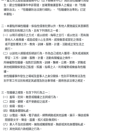
一、臺北市北投區健康服務中心（以下簡稱本中心）為防治性騷擾行為發

    生，建立性騷擾事件申訴管道，並確實維護當事人之權益，依「性騷

    擾防治法」、「性騷擾防治法施行細則」、「性騷擾防治準則」訂定

    本要點。
二、本要點所稱性騷擾，係指性侵害犯罪以外，對他人實施違反其意願而

    與性或性別有關之行為，且有下列情形之一者：

（一）以明示或暗示之方式，或以歧視、侮辱之言行，或以他法，而有損

      害他人人格尊嚴，或造成使人心生畏怖、感受敵意或冒犯之情境，

      或不當影響其工作、教育、訓練、服務、計畫、活動或正常生活之

      進行。

（二）以該他人順服或拒絕該行為，作為自己或他人獲得、喪失或減損其

      學習、工作、訓練、服務、計畫、活動有關權益之條件。

    所稱權勢性騷擾，指對於因教育、訓練、醫療、公務、業務、求職或

    其他相類關係受自己監督、照護、指導之人，利用權勢或機會為性騷

    擾。

    依性騷擾事件發生之場域及當事人之身分關係，性別平等教育法及性

    別平等工作法別有規定其處理及防治事項者，適用各該法律之規定。
三、性騷擾之樣態，包含下列行為之一：

（一）羞辱、貶抑、敵意或騷擾之言詞或行為。

（二）跟蹤、觀察，或不受歡迎之追求。

（三）偷窺、偷拍。

（四）曝露身體隱私處。

（五）以電話、傳真、電子通訊、網際網路或其他設備，展示、傳送或傳

      閱猥褻文字、聲音、圖畫、照片或影像資料。

（六）乘人不及抗拒親吻、擁抱或觸摸臀部、胸部或其他身體隱私處。

（七）其他與前六款相類之行為。