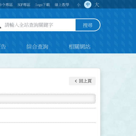
大
中
命令專區
SOP專區
logo下載
線上教學
小
全站查詢關鍵字欄位
搜尋
預告
綜合查詢
相關網站
keyboard_arrow_left
回上頁