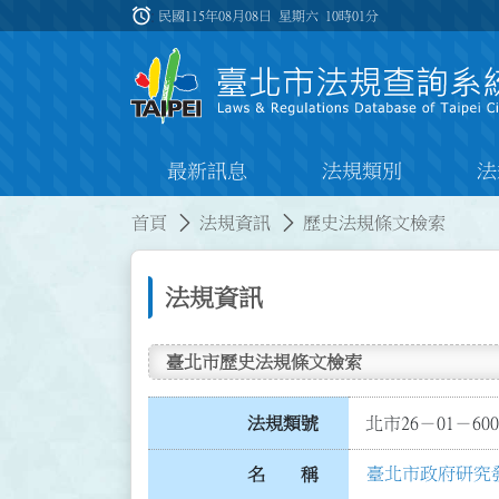
跳到主要內容
alarm
:::
民國115年08月08日 星期六
10時01分
最新訊息
法規類別
法
:::
:::
首頁
法規資訊
歷史法規條文檢索
法規資訊
臺北市歷史法規條文檢索
法規類號
北市26－01－600
臺北市政府研究
名 稱