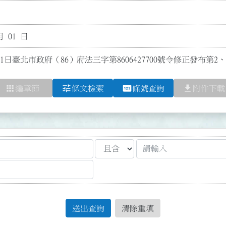
月 01 日
1日臺北市政府（86）府法三字第8606427700號令修正發布第
apps
tune
pin
file_download
編章節
條文檢索
條號查詢
附件下載
送出查詢
清除重填