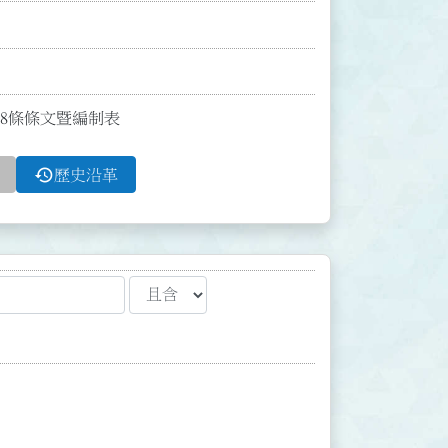
2、8條條文暨編制表
history
歷史沿革