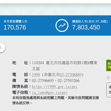
本月頁面瀏覽人次
總造訪人次
(自93.07.26起)
170,576
7,803,450
策
地 址
110204 臺北市信義區市府路1號8樓東
北區
電 話
1999
(非臺北市
02-27208889
)
小
傳 真
02-27596695、02-27593266
陳情系統
https://1999.gov.taipei
電子信箱
la_laws@gov.taipei
本局信箱係處理與系統相關之問題，其餘市政問題請至陳
情系統反映。