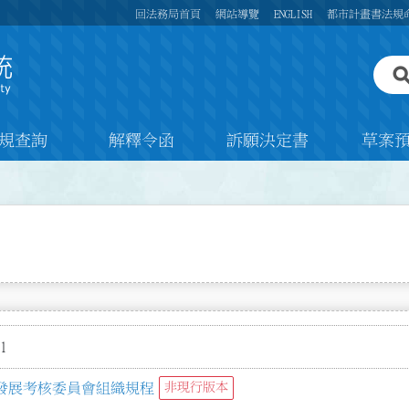
回法務局首頁
網站導覽
ENGLISH
都市計畫書法規
規查詢
解釋令函
訴願決定書
草案
1
發展考核委員會組織規程
非現行版本