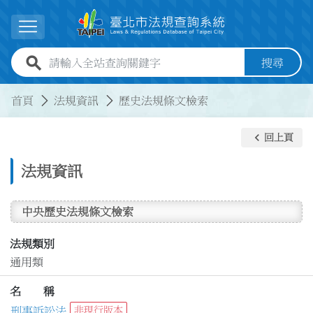
跳到主要內容
展開選單
全站查詢關鍵字欄位
搜尋
:::
:::
首頁
法規資訊
歷史法規條文檢索
keyboard_arrow_left
回上頁
法規資訊
中央歷史法規條文檢索
法規類別
通用類
名 稱
刑事訴訟法
非現行版本