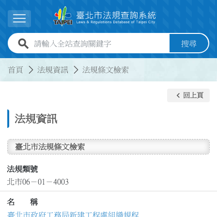
跳到主要內容
展開選單
全站查詢關鍵字欄位
搜尋
:::
:::
首頁
法規資訊
法規條文檢索
keyboard_arrow_left
回上頁
法規資訊
臺北市法規條文檢索
法規類號
北市06－01－4003
名 稱
臺北市政府工務局新建工程處組織規程