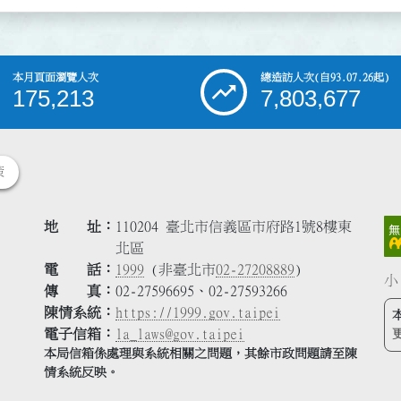
本月頁面瀏覽人次
總造訪人次
(自93.07.26起)
175,213
7,803,677
策
地 址
110204 臺北市信義區市府路1號8樓東
北區
電 話
1999
(非臺北市
02-27208889
)
小
傳 真
02-27596695、02-27593266
陳情系統
https://1999.gov.taipei
電子信箱
la_laws@gov.taipei
本局信箱係處理與系統相關之問題，其餘市政問題請至陳
情系統反映。