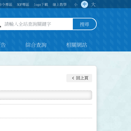
大
中
命令專區
SOP專區
logo下載
線上教學
小
全站查詢關鍵字欄位
搜尋
預告
綜合查詢
相關網站
keyboard_arrow_left
回上頁