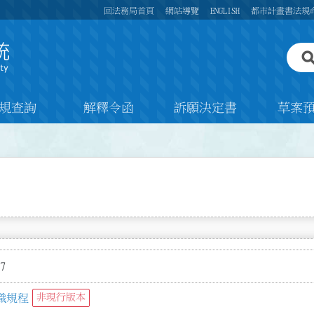
回法務局首頁
網站導覽
ENGLISH
都市計畫書法規
規查詢
解釋令函
訴願決定書
草案
7
織規程
非現行版本