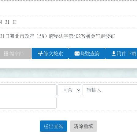
月 31 日
月31日臺北市政府（58）府秘法字第40279號令訂定發布
apps
tune
pin
file_download
編章節
條文檢索
條號查詢
附件下載
送出查詢
清除重填