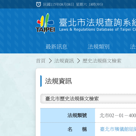
跳到主要內容
alarm
:::
民國115年08月08日 星期六
18時39分
最新訊息
法規類別
法
:::
:::
首頁
法規資訊
歷史法規條文檢索
法規資訊
臺北市歷史法規條文檢索
法規類號
北市02－01－400
臺北市殯儀館組
名 稱