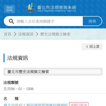
跳到主要內容
展開選單
全站查詢關鍵字欄位
搜尋
:::
:::
首頁
法規資訊
歷史法規條文檢索
keyboard_arrow_left
回上頁
法規資訊
臺北市歷史法規條文檢索
法規類號
北市06－01－1006
名 稱
臺北市政府工務局建築管理處組織規程
非現行版本